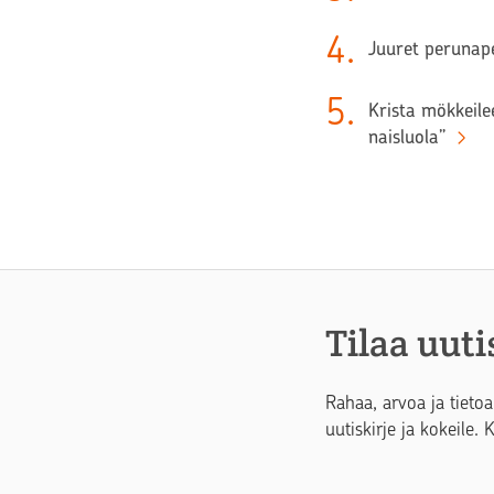
4
.
Juuret perunape
5
.
Krista mökkeilee
naisluola”
Tilaa uuti
Rahaa, arvoa ja tietoa
uutiskirje ja kokeile. 