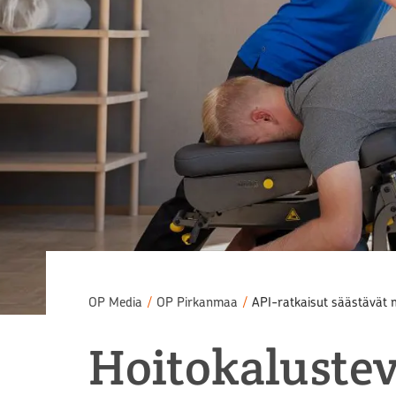
OP Media
/
OP Pirkanmaa
/
API-ratkaisut säästävät m
Hoitokalustev