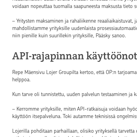
voidaan nopeuttaa tuomalla saapuneesta maksusta tieto s
– Yritysten maksaminen ja rahaliikenne reaaliaikaistuvat, j
mahdollistamme yrityksille uudenlaista prosessiautomaatio
niin pienille kuin suurillekin yrityksille, Pääsky sanoo.
API-rajapinnan käyttöönot
Repe Mäensivu Lojer Groupilta kertoo, että OP:n tarjoaman
helppoa.
Kun tarve oli tunnistettu, uuden palvelun testaaminen ja
– Kerromme yrityksille, miten API-ratkaisuja voidaan hyödy
käyttöön itsepalveluna. Toki autamme teknisissä ongelmissa,
Lojerilla pohditaan parhaillaan, olisiko yrityksellä tarvett