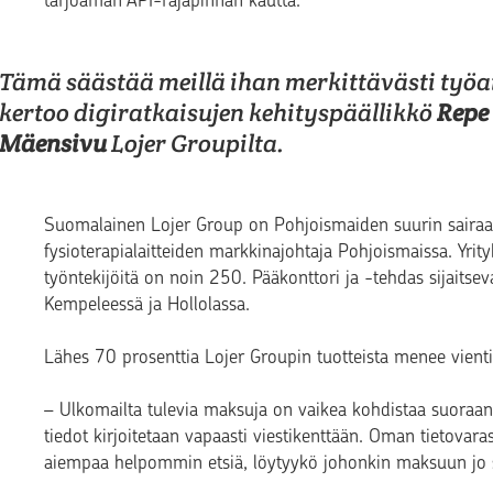
tarjoaman API-rajapinnan kautta.
Tämä säästää meillä ihan merkittävästi työa
kertoo digiratkaisujen kehityspäällikkö
Repe
Mäensivu
Lojer Groupilta.
Suomalainen Lojer Group on Pohjoismaiden suurin sairaala
fysioterapialaitteiden markkinajohtaja Pohjoismaissa. Yrit
työntekijöitä on noin 250. Pääkonttori ja -tehdas sijaitseva
Kempeleessä ja Hollolassa.
Lähes 70 prosenttia Lojer Groupin tuotteista menee vienti
– Ulkomailta tulevia maksuja on vaikea kohdistaa suoraan l
tiedot kirjoitetaan vapaasti viestikenttään. Oman tietovar
aiempaa helpommin etsiä, löytyykö johonkin maksuun jo s