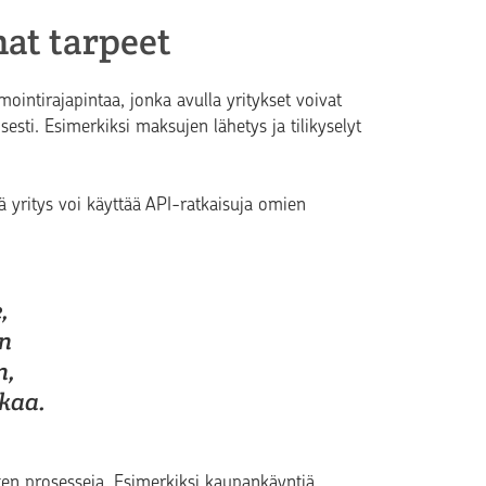
at tarpeet
ointirajapintaa, jonka avulla yritykset voivat
esti. Esimerkiksi maksujen lähetys ja tilikyselyt
 yritys voi käyttää API-ratkaisuja omien
,
in
n,
ikaa.
ten prosesseja. Esimerkiksi kaupankäyntiä