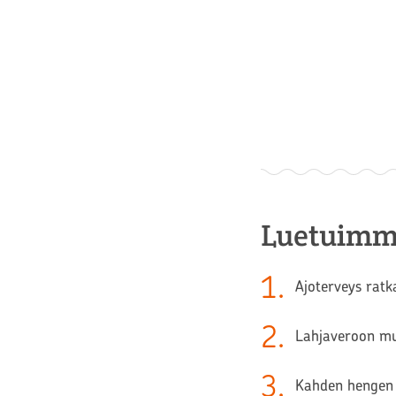
Luetuimm
1
.
Ajoterveys ratk
2
.
Lahjaveroon muu
3
.
Kahden hengen 