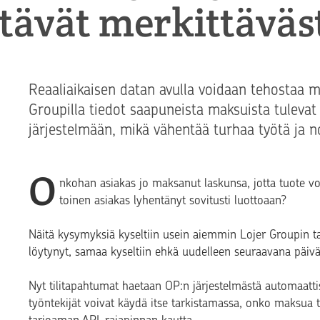
stävät merkittäväs
Reaaliaikaisen datan avulla voidaan tehostaa m
Groupilla tiedot saapuneista maksuista tulevat
järjestelmään, mikä vähentää turhaa työtä ja 
O
nkohan asiakas jo maksanut laskunsa, jotta tuote vo
toinen asiakas lyhentänyt sovitusti luottoaan?
Näitä kysymyksiä kyseltiin usein aiemmin Lojer Groupin tal
löytynyt, samaa kyseltiin ehkä uudelleen seuraavana päivän
Nyt tilitapahtumat haetaan OP:n järjestelmästä automaattis
työntekijät voivat käydä itse tarkistamassa, onko maksua t