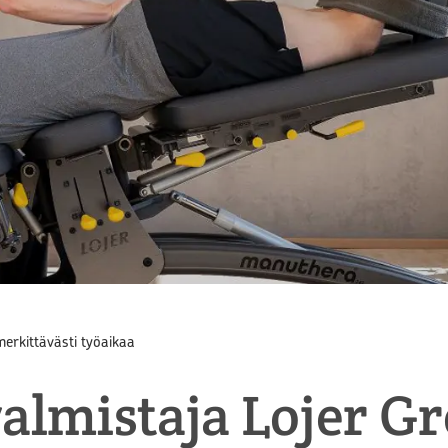
erkittävästi työaikaa
almistaja Lojer Gr