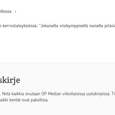
llossa
 kerrostaloyksiössä: ”Jokaisella viisikymppisellä naisella pitäi
skirje
. Niitä kaikkia sivutaan OP Median viikottaisissa uutiskirjeissä. 
Kaikki kentät ovat pakollisia.