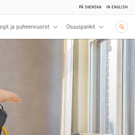
PÅ SVENSKA
IN ENGLISH
ogit ja puheenvuorot
Osuuspankit