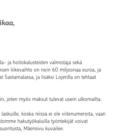
ikaa,
- ja hoitokalusteiden valmistaja sekä
yksen liikevaihto on noin 60 miljoonaa euroa, ja
t Sastamalassa, ja lisäksi Lojerilla on tehtaat
in, joten myös maksut tulevat usein ulkomailta.
askuille, koska niissä ei ole viitenumeroita, vaan
astomme hakutyökaluilla työntekijät voivat
uoritusta, Mäensivu kuvailee.