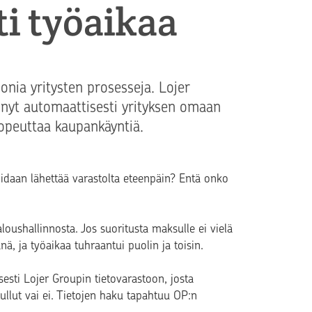
ti työaikaa
onia yritysten prosesseja. Lojer
 nyt automaattisesti yrityksen omaan
nopeuttaa kaupankäyntiä.
idaan lähettää varastolta eteenpäin? Entä onko
oushallinnosta. Jos suoritusta maksulle ei vielä
ä, ja työaikaa tuhraantui puolin ja toisin.
esti Lojer Groupin tietovarastoon, josta
ullut vai ei. Tietojen haku tapahtuu OP:n