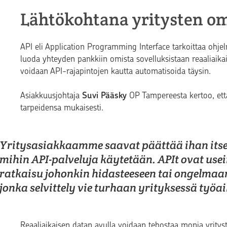
Lähtökohtana yritysten om
API eli Application Programming Interface tarkoittaa ohjelm
luoda yhteyden pankkiin omista sovelluksistaan reaaliaikais
voidaan API-rajapintojen kautta automatisoida täysin.
Asiakkuusjohtaja
Suvi Pääsky
OP Tampereesta kertoo, että
tarpeidensa mukaisesti.
Yritysasiakkaamme saavat päättää ihan itse
mihin API-palveluja käytetään. APIt ovat use
ratkaisu johonkin hidasteeseen tai ongelmaa
jonka selvittely vie turhaan yrityksessä työa
Reaaliaikaisen datan avulla voidaan tehostaa monia yritys