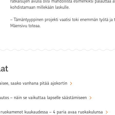
ratkaisujen avulla olisi mahdollista esimerkiksi palauttaa a
kohdistamaan millekään laskulle.
– Tämäntyyppinen projekti vaatisi toki enemmän työtä ja te
Mäensivu toteaa.
at
aisee, saako vanhana pitää ajokortin
tos – näin se vaikuttaa lapselle säästämiseen
ruokamenot kuukaudessa – 4 paria avaa ruokakulunsa