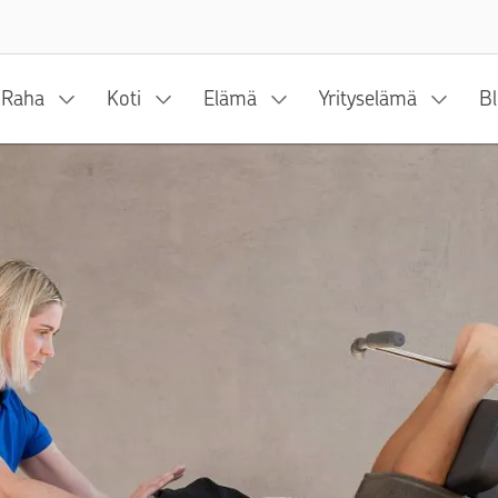
Siirry sisältöön
Raha
Koti
Elämä
Yrityselämä
Bl