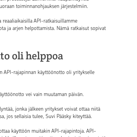
uoraan toiminnanohjauksen järjestelmiin.
a reaaliaikaisilla API-ratkaisuillamme
ta ja arjen helpottamista. Nämä ratkaisut sopivat
to oli helppoa
 API-rajapinnan käyttöönotto oli yritykselle
 käyttöönotto vei vain muutaman päivän.
ntää, jonka jälkeen yritykset voivat ottaa niitä
 jos sellaisia tulee, Suvi Pääsky kiteyttää.
a ottaa käyttöön muitakin API-rajapintoja. API-