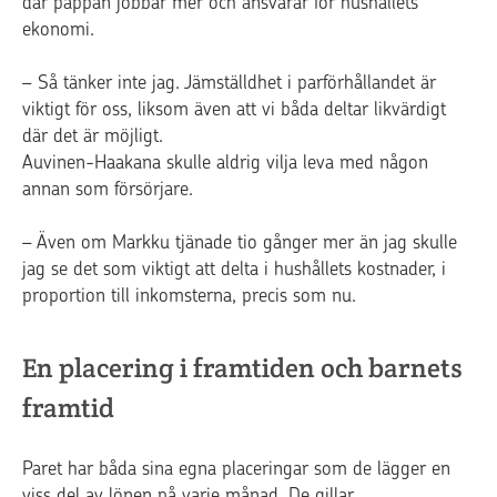
där pappan jobbar mer och ansvarar för hushållets
ekonomi.
– Så tänker inte jag. Jämställdhet i parförhållandet är
viktigt för oss, liksom även att vi båda deltar likvärdigt
där det är möjligt.
Auvinen-Haakana skulle aldrig vilja leva med någon
annan som försörjare.
– Även om Markku tjänade tio gånger mer än jag skulle
jag se det som viktigt att delta i hushållets kostnader, i
proportion till inkomsterna, precis som nu.
En placering i framtiden och barnets
framtid
Paret har båda sina egna placeringar som de lägger en
viss del av lönen på varje månad. De gillar