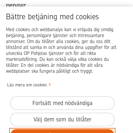
pengar
Bättre betjäning med cookies
OP Media är OP Pohjolas kundmedieportal där du får
information som är värdefullare än pengar i vardagen,
Med cookies och webbanalys kan vi erbjuda dig smidig
livets vändpunkter och vid ekonomiproblem.
betjäning, personligare tjänster och intressantare
annonser. Om du tillåter alla cookies, ger du oss ditt
tillstånd att samla in och använda dina uppgifter för att
utveckla OP Pohjolas tjänster och för att rikta
Op.fi
Pohjola Skadehjälpen
marknadsföring. Du kan också välja vilka cookies du
tillåter. En del cookies är nödvändiga för att våra
webbplatser ska fungera pålitligt och tryggt.
Läs mera om cookies
© OP Pohjola
Info
Fortsätt med nödvändiga
Användarvillkor
Tillgänglighetsutlåtande
Välj dem som du tillåter
Användning av cookies