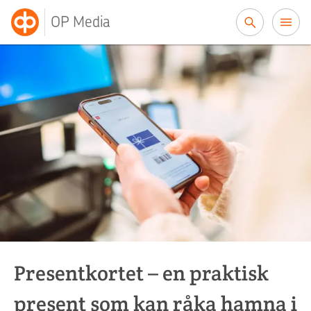
Till innehållet
OP Media
OP Media
Presentkortet – en praktisk
present som kan råka hamna i