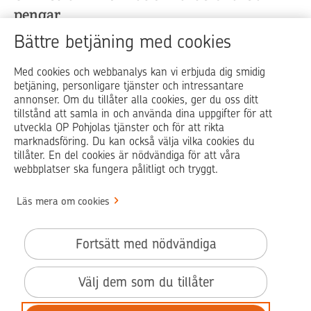
pengar
Bättre betjäning med cookies
OP Media är OP Pohjolas kundmedieportal där du får
information som är värdefullare än pengar i vardagen,
Med cookies och webbanalys kan vi erbjuda dig smidig
livets vändpunkter och vid ekonomiproblem.
betjäning, personligare tjänster och intressantare
annonser. Om du tillåter alla cookies, ger du oss ditt
tillstånd att samla in och använda dina uppgifter för att
utveckla OP Pohjolas tjänster och för att rikta
Op.fi
Pohjola Skadehjälpen
marknadsföring. Du kan också välja vilka cookies du
tillåter. En del cookies är nödvändiga för att våra
webbplatser ska fungera pålitligt och tryggt.
Läs mera om cookies
© OP Pohjola
Info
Fortsätt med nödvändiga
Användarvillkor
Tillgänglighetsutlåtande
Välj dem som du tillåter
Användning av cookies