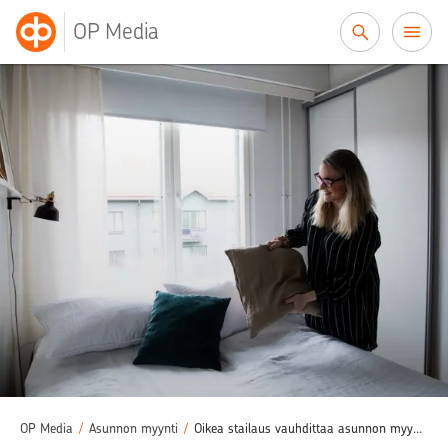
Siirry sisältöön
OP Media
OP Media
/
Asunnon myynti
/
Oikea stailaus vauhdittaa asunnon myyntiä