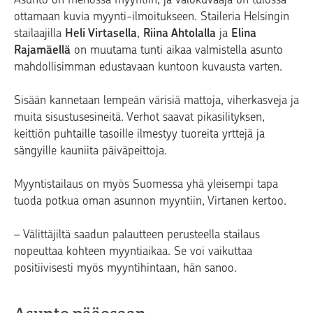
ottamaan kuvia myynti-ilmoitukseen. Staileria Helsingin
stailaajilla
Heli Virtasella
,
Riina Ahtolalla
ja
Elina
Rajamäellä
on muutama tunti aikaa valmistella asunto
mahdollisimman edustavaan kuntoon kuvausta varten.
Sisään kannetaan lempeän värisiä mattoja, viherkasveja ja
muita sisustusesineitä. Verhot saavat pikasilityksen,
keittiön puhtaille tasoille ilmestyy tuoreita yrttejä ja
sängyille kauniita päiväpeittoja.
Myyntistailaus on myös Suomessa yhä yleisempi tapa
tuoda potkua oman asunnon myyntiin, Virtanen kertoo.
– Välittäjiltä saadun palautteen perusteella stailaus
nopeuttaa kohteen myyntiaikaa. Se voi vaikuttaa
positiivisesti myös myyntihintaan, hän sanoo.