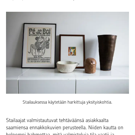
Stailauksessa käytetään harkittuja yksityiskohtia.
Stailaajat valmistautuvat tehtäväänsä asiakkaalta
saamiensa ennakkokuvien perusteella. Niiden kautta on
helpompi hahmottaa, mitä valmisteluja tila vaatii ja