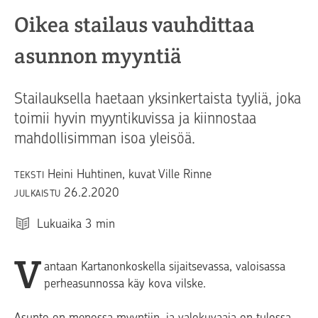
Oikea stailaus vauhdittaa
asunnon myyntiä
Stailauksella haetaan yksinkertaista tyyliä, joka
toimii hyvin myyntikuvissa ja kiinnostaa
mahdollisimman isoa yleisöä.
Heini Huhtinen, kuvat Ville Rinne
TEKSTI
26.2.2020
JULKAISTU
Lukuaika
3
min
V
antaan Kartanonkoskella sijaitsevassa, valoisassa
perheasunnossa käy kova vilske.
Asunto on menossa myyntiin, ja valokuvaaja on tulossa