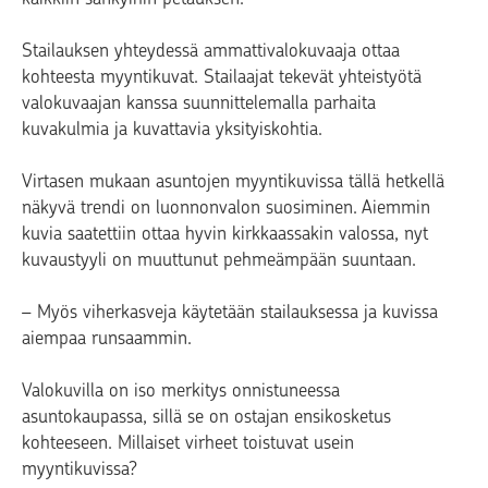
Stailauksen yhteydessä ammattivalokuvaaja ottaa
kohteesta myyntikuvat. Stailaajat tekevät yhteistyötä
valokuvaajan kanssa suunnittelemalla parhaita
kuvakulmia ja kuvattavia yksityiskohtia.
Virtasen mukaan asuntojen myyntikuvissa tällä hetkellä
näkyvä trendi on luonnonvalon suosiminen. Aiemmin
kuvia saatettiin ottaa hyvin kirkkaassakin valossa, nyt
kuvaustyyli on muuttunut pehmeämpään suuntaan.
– Myös viherkasveja käytetään stailauksessa ja kuvissa
aiempaa runsaammin.
Valokuvilla on iso merkitys onnistuneessa
asuntokaupassa, sillä se on ostajan ensikosketus
kohteeseen. Millaiset virheet toistuvat usein
myyntikuvissa?