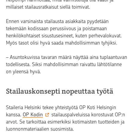
millaiset stailausratkaisut siellä toimivat.
Ennen varsinaista stailausta asiakkaita pyydetään
tekemään kodissaan perussiivous ja poistamaan
henkilökohtaiset sisustusesineet, kuten perhevalokuvat.
Myös tasot olisi hyvä saada mahdollisimman tyhjiksi.
– Asuntokuvissa tavaran määrä näyttää aina tuplaantuvan
todellisesta. Siksi mahdollisimman raivattu lähtötilanne
on yleensä hyvä.
Stailauskonsepti nopeuttaa työtä
Staileria Helsinki tekee yhteistyötä OP Koti Helsingin
kanssa.
OP Kodin
stailauspalveluissa korostuvat OP:n
arvot. Se tarkoittaa esimerkiksi kotimaisten tuotteiden ja
luonnonmateriaalien suosimista.