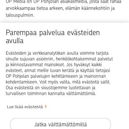
OP Media on OP Pohjolan asiakasmedia, josta saat rahaa
arvokkaampaa tietoa arkeen, elämän käännekohtiin ja
talouspulmiin.
Raha
Koti
Elämä
Yrityselämä
Parempaa palvelua evästeiden
avulla
Blogit ja puheenvuorot
Osuuspankit
Evästeiden ja verkkoanalytiikan avulla voimme tarjota
sinulle sujuvan asioinnin, henkilökohtaisemmat palvelut
Op.fi
OP Koti
Pohjola Vahinkoapu
ja kiinnostavammat mainokset. Jos hyväksyt kaikki
evästeet, annat meille luvan kerätä ja käyttää tietojasi
Facebook
X
LinkedIn
Instagram
OP Pohjolan palvelujen kehittämiseen ja mainonnan
kohdentamiseen. Voit myös valita, mitä evästeitä sallit.
Osa evästeistä on sivustojemme luotettavan ja
turvallisen toiminnan kannalta välttämättömiä.
© OP Pohjola
Lue lisää evästeistä
Info
Käyttöehdot
Jatka välttämättömillä