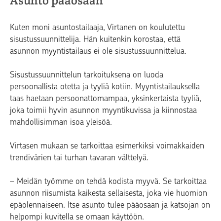
Asunto pääosaan
Kuten moni asuntostailaaja, Virtanen on koulutettu
sisustussuunnittelija. Hän kuitenkin korostaa, että
asunnon myyntistailaus ei ole sisustussuunnittelua.
Sisustussuunnittelun tarkoituksena on luoda
persoonallista otetta ja tyyliä kotiin. Myyntistailauksella
taas haetaan persoonattomampaa, yksinkertaista tyyliä,
joka toimii hyvin asunnon myyntikuvissa ja kiinnostaa
mahdollisimman isoa yleisöä.
Virtasen mukaan se tarkoittaa esimerkiksi voimakkaiden
trendivärien tai turhan tavaran välttelyä.
– Meidän työmme on tehdä kodista myyvä. Se tarkoittaa
asunnon riisumista kaikesta sellaisesta, joka vie huomion
epäolennaiseen. Itse asunto tulee pääosaan ja katsojan on
helpompi kuvitella se omaan käyttöön.