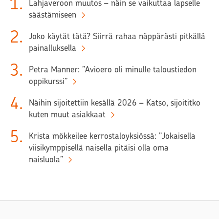
1
.
Lahjaveroon muutos – näin se vaikuttaa lapselle
säästämiseen
2
.
Joko käytät tätä? Siirrä rahaa näppärästi pitkällä
painalluksella
3
.
Petra Manner: ”Avioero oli minulle taloustiedon
oppikurssi”
4
.
Näihin sijoitettiin kesällä 2026 – Katso, sijoititko
kuten muut asiakkaat
5
.
Krista mökkeilee kerrostaloyksiössä: ”Jokaisella
viisikymppisellä naisella pitäisi olla oma
naisluola”