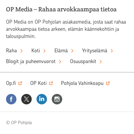
OP Media – Rahaa arvokkaampaa tietoa
OP Media on OP Pohjolan asiakasmedia, josta saat rahaa
arvokkaampaa tietoa arkeen, elämän käännekohtiin ja
talouspulmiin.
Raha
Koti
Elämä
Yrityselämä
Blogit ja puheenvuorot
Osuuspankit
Op.fi
OP Koti
Pohjola Vahinkoapu
Facebook
X
LinkedIn
Instagram
© OP Pohjola