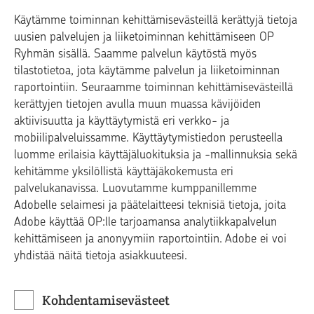
Käytämme toiminnan kehittämisevästeillä kerättyjä tietoja
uusien palvelujen ja liiketoiminnan kehittämiseen OP
Ryhmän sisällä. Saamme palvelun käytöstä myös
tilastotietoa, jota käytämme palvelun ja liiketoiminnan
raportointiin. Seuraamme toiminnan kehittämisevästeillä
kerättyjen tietojen avulla muun muassa kävijöiden
aktiivisuutta ja käyttäytymistä eri verkko- ja
mobiilipalveluissamme. Käyttäytymistiedon perusteella
luomme erilaisia käyttäjäluokituksia ja -mallinnuksia sekä
kehitämme yksilöllistä käyttäjäkokemusta eri
palvelukanavissa. Luovutamme kumppanillemme
Adobelle selaimesi ja päätelaitteesi teknisiä tietoja, joita
Adobe käyttää OP:lle tarjoamansa analytiikkapalvelun
kehittämiseen ja anonyymiin raportointiin. Adobe ei voi
yhdistää näitä tietoja asiakkuuteesi.
Kohdentamisevästeet