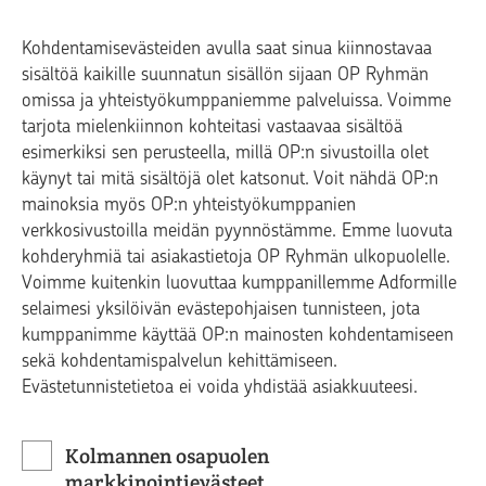
Kohdentamisevästeiden avulla saat sinua kiinnostavaa
sisältöä kaikille suunnatun sisällön sijaan OP Ryhmän
omissa ja yhteistyökumppaniemme palveluissa. Voimme
tarjota mielenkiinnon kohteitasi vastaavaa sisältöä
esimerkiksi sen perusteella, millä OP:n sivustoilla olet
käynyt tai mitä sisältöjä olet katsonut. Voit nähdä OP:n
mainoksia myös OP:n yhteistyökumppanien
verkkosivustoilla meidän pyynnöstämme. Emme luovuta
kohderyhmiä tai asiakastietoja OP Ryhmän ulkopuolelle.
Voimme kuitenkin luovuttaa kumppanillemme Adformille
selaimesi yksilöivän evästepohjaisen tunnisteen, jota
kumppanimme käyttää OP:n mainosten kohdentamiseen
sekä kohdentamispalvelun kehittämiseen.
Evästetunnistetietoa ei voida yhdistää asiakkuuteesi.
Kolmannen osapuolen
markkinointievästeet