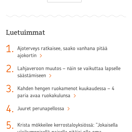
Luetuimmat
1
.
Ajoterveys ratkaisee, saako vanhana pitää
ajokortin
2
.
Lahjaveroon muutos – näin se vaikuttaa lapselle
säästämiseen
3
.
Kahden hengen ruokamenot kuukaudessa – 4
paria avaa ruokakulunsa
4
.
Juuret perunapellossa
5
.
Krista mökkeilee kerrostaloyksiössä: ”Jokaisella
viisikymppisellä naisella pitäisi olla oma