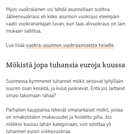
Myös vuokralainen voi tehdä asunnollaan tuottoa.
Jälleenvuokraus eli koko asunnon vuokraus eteenpäin
vaatii vuokranantajan luvan, kun taas alivuokraus on lain
mukaan sallittua.
Lue lisää
vuokra-asunnon vuokraamisesta toiselle
.
Mökistä jopa tuhansia euroja kuussa
Suomessa kymmenet tuhannet mökit seisovat tyhjillään
suuren osan kesästä, ja kulut juoksevat. Entä jos laittaisit
omasi takomaan rahaa?
Parhaiten kauppansa tekevät omarantaiset mökit, joissa
on omakotitalon mukavuudet ja hoidettu piha. Jos
mökkisi kuuluu tähän kategoriaan, voit odottaa yli
tuhannen euron viikkovuokraa.