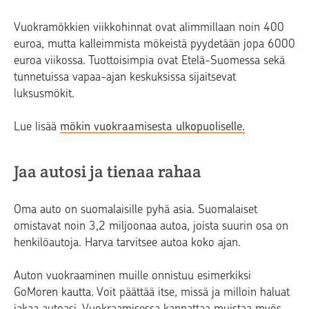
Vuokramökkien viikkohinnat ovat alimmillaan noin 400
euroa, mutta kalleimmista mökeistä pyydetään jopa 6000
euroa viikossa. Tuottoisimpia ovat Etelä-Suomessa sekä
tunnetuissa vapaa-ajan keskuksissa sijaitsevat
luksusmökit.
Lue lisää
mökin vuokraamisesta ulkopuoliselle.
Jaa autosi ja tienaa rahaa
Oma auto on suomalaisille pyhä asia. Suomalaiset
omistavat noin 3,2 miljoonaa autoa, joista suurin osa on
henkilöautoja. Harva tarvitsee autoa koko ajan.
Auton vuokraaminen muille onnistuu esimerkiksi
GoMoren kautta. Voit päättää itse, missä ja milloin haluat
jakaa autoasi. Vuokraamisessa kannattaa muistaa myös