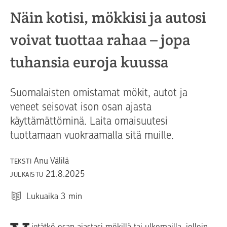
Näin kotisi, mökkisi ja autosi
voivat tuottaa rahaa – jopa
tuhansia euroja kuussa
Suomalaisten omistamat mökit, autot ja
veneet seisovat ison osan ajasta
käyttämättöminä. Laita omaisuutesi
tuottamaan vuokraamalla sitä muille.
Anu Välilä
TEKSTI
21.8.2025
JULKAISTU
Lukuaika
3
min
ietätkö osan ajastasi mökillä tai ulkomailla, jolloin