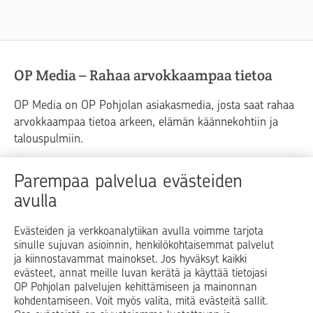
OP Media – Rahaa arvokkaampaa tietoa
OP Media on OP Pohjolan asiakasmedia, josta saat rahaa
arvokkaampaa tietoa arkeen, elämän käännekohtiin ja
talouspulmiin.
Raha
Koti
Elämä
Yrityselämä
Parempaa palvelua evästeiden
avulla
Blogit ja puheenvuorot
Osuuspankit
Evästeiden ja verkkoanalytiikan avulla voimme tarjota
sinulle sujuvan asioinnin, henkilökohtaisemmat palvelut
Op.fi
OP Koti
Pohjola Vahinkoapu
ja kiinnostavammat mainokset. Jos hyväksyt kaikki
evästeet, annat meille luvan kerätä ja käyttää tietojasi
Facebook
X
LinkedIn
Instagram
OP Pohjolan palvelujen kehittämiseen ja mainonnan
kohdentamiseen. Voit myös valita, mitä evästeitä sallit.