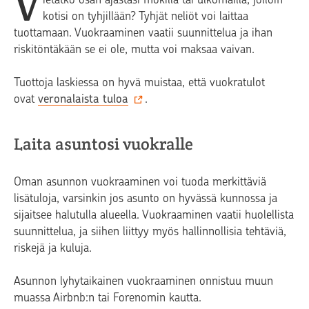
V
kotisi on tyhjillään? Tyhjät neliöt voi laittaa
tuottamaan. Vuokraaminen vaatii suunnittelua ja ihan
riskitöntäkään se ei ole, mutta voi maksaa vaivan.
Tuottoja laskiessa on hyvä muistaa, että vuokratulot
ovat
veronalaista tuloa
.
Laita asuntosi vuokralle
Oman asunnon vuokraaminen voi tuoda merkittäviä
lisätuloja, varsinkin jos asunto on hyvässä kunnossa ja
sijaitsee halutulla alueella. Vuokraaminen vaatii huolellista
suunnittelua, ja siihen liittyy myös hallinnollisia tehtäviä,
riskejä ja kuluja.
Asunnon lyhytaikainen vuokraaminen onnistuu muun
muassa Airbnb:n tai Forenomin kautta.