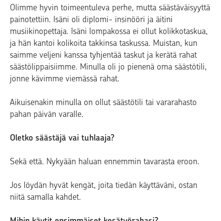
Olimme hyvin toimeentuleva perhe, mutta säästäväisyyttä
painotettiin. Isäni oli diplomi- insinööri ja äitini
musiikinopettaja. Isäni lompakossa ei ollut kolikkotaskua,
ja hän kantoi kolikoita takkinsa taskussa. Muistan, kun
saimme veljeni kanssa tyhjentää taskut ja kerätä rahat
säästölippaisiimme. Minulla oli jo pienenä oma säästötili,
jonne kävimme viemässä rahat.
Aikuisenakin minulla on ollut säästötili tai vararahasto
pahan päivän varalle.
Oletko säästäjä vai tuhlaaja?
Sekä että. Nykyään haluan ennemmin tavarasta eroon.
Jos löydän hyvät kengät, joita tiedän käyttäväni, ostan
niitä samalla kahdet.
Mihin käytit ensimmäiset kesätyörahasi?