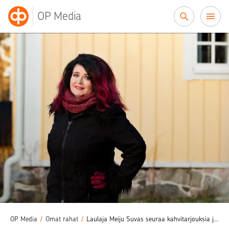
Siirry sisältöön
OP Media
OP Media
/
Omat rahat
/
Laulaja Meiju Suvas seuraa kahvitarjouksia ja bensahintoja