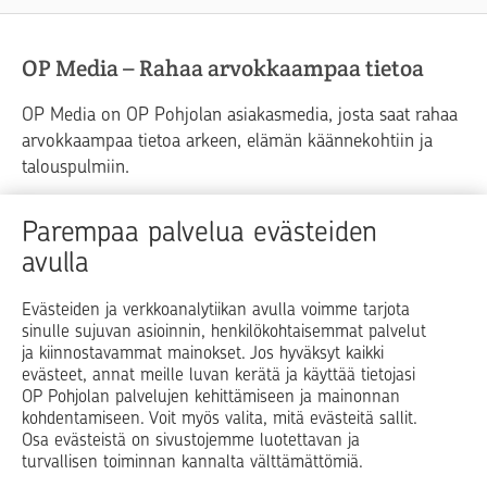
OP Media – Rahaa arvokkaampaa tietoa
OP Media on OP Pohjolan asiakasmedia, josta saat rahaa
arvokkaampaa tietoa arkeen, elämän käännekohtiin ja
talouspulmiin.
Raha
Koti
Elämä
Yrityselämä
Parempaa palvelua evästeiden
avulla
Blogit ja puheenvuorot
Osuuspankit
Evästeiden ja verkkoanalytiikan avulla voimme tarjota
sinulle sujuvan asioinnin, henkilökohtaisemmat palvelut
Op.fi
OP Koti
Pohjola Vahinkoapu
ja kiinnostavammat mainokset. Jos hyväksyt kaikki
evästeet, annat meille luvan kerätä ja käyttää tietojasi
Facebook
X
LinkedIn
Instagram
OP Pohjolan palvelujen kehittämiseen ja mainonnan
kohdentamiseen. Voit myös valita, mitä evästeitä sallit.
Osa evästeistä on sivustojemme luotettavan ja
turvallisen toiminnan kannalta välttämättömiä.
© OP Pohjola