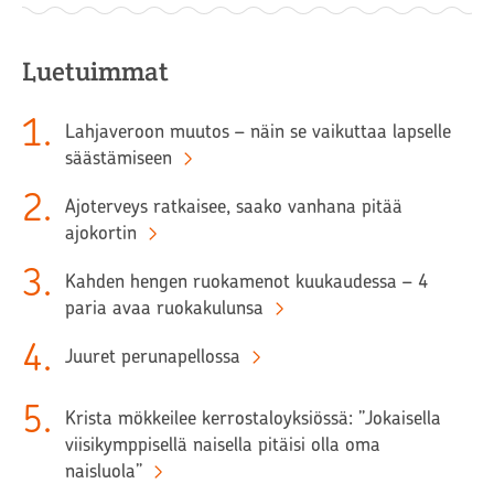
Luetuimmat
1
.
Lahjaveroon muutos – näin se vaikuttaa lapselle
säästämiseen
2
.
Ajoterveys ratkaisee, saako vanhana pitää
ajokortin
3
.
Kahden hengen ruokamenot kuukaudessa – 4
paria avaa ruokakulunsa
4
.
Juuret perunapellossa
5
.
Krista mökkeilee kerrostaloyksiössä: ”Jokaisella
viisikymppisellä naisella pitäisi olla oma
naisluola”