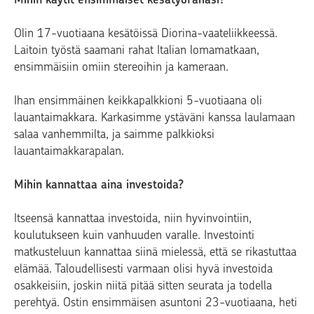
Olin 17-vuotiaana kesätöissä Diorina-vaateliikkeessä.
Laitoin työstä saamani rahat Italian lomamatkaan,
ensimmäisiin omiin stereoihin ja kameraan.
Ihan ensimmäinen keikkapalkkioni 5-vuotiaana oli
lauantaimakkara. Karkasimme ystäväni kanssa lauIamaan
salaa vanhemmilta, ja saimme palkkioksi
lauantaimakkarapalan.
Mihin kannattaa aina investoida?
Itseensä kannattaa investoida, niin hyvinvointiin,
koulutukseen kuin vanhuuden varalle. Investointi
matkusteluun kannattaa siinä mielessä, että se rikastuttaa
elämää. Taloudellisesti varmaan olisi hyvä investoida
osakkeisiin, joskin niitä pitää sitten seurata ja todella
perehtyä. Ostin ensimmäisen asuntoni 23-vuotiaana, heti