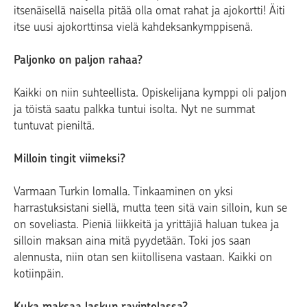
itsenäisellä naisella pitää olla omat rahat ja ajokortti! Äiti
itse uusi ajokorttinsa vielä kahdeksankymppisenä.
Paljonko on paljon rahaa?
Kaikki on niin suhteellista. Opiskelijana kymppi oli paljon
ja töistä saatu palkka tuntui isolta. Nyt ne summat
tuntuvat pieniltä.
Milloin tingit viimeksi?
Varmaan Turkin lomalla. Tinkaaminen on yksi
harrastuksistani siellä, mutta teen sitä vain silloin, kun se
on soveliasta. Pieniä liikkeitä ja yrittäjiä haluan tukea ja
silloin maksan aina mitä pyydetään. Toki jos saan
alennusta, niin otan sen kiitollisena vastaan. Kaikki on
kotiinpäin.
Kuka maksaa laskun ravintolassa?