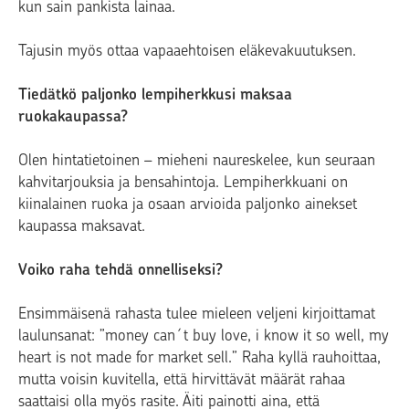
kun sain pankista lainaa.
Tajusin myös ottaa vapaaehtoisen eläkevakuutuksen.
Tiedätkö paljonko lempiherkkusi maksaa
ruokakaupassa?
Olen hintatietoinen – mieheni naureskelee, kun seuraan
kahvitarjouksia ja bensahintoja. Lempiherkkuani on
kiinalainen ruoka ja osaan arvioida paljonko ainekset
kaupassa maksavat.
Voiko raha tehdä onnelliseksi?
Ensimmäisenä rahasta tulee mieleen veljeni kirjoittamat
laulunsanat: ”money can´t buy love, i know it so well, my
heart is not made for market sell.” Raha kyllä rauhoittaa,
mutta voisin kuvitella, että hirvittävät määrät rahaa
saattaisi olla myös rasite. Äiti painotti aina, että