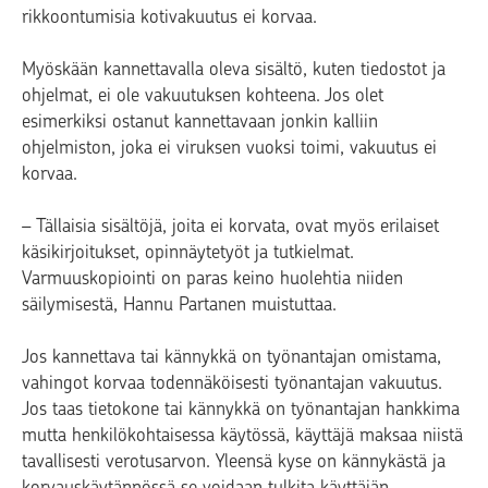
rikkoontumisia kotivakuutus ei korvaa.
Myöskään kannettavalla oleva sisältö, kuten tiedostot ja
ohjelmat, ei ole vakuutuksen kohteena. Jos olet
esimerkiksi ostanut kannettavaan jonkin kalliin
ohjelmiston, joka ei viruksen vuoksi toimi, vakuutus ei
korvaa.
– Tällaisia sisältöjä, joita ei korvata, ovat myös erilaiset
käsikirjoitukset, opinnäytetyöt ja tutkielmat.
Varmuuskopiointi on paras keino huolehtia niiden
säilymisestä, Hannu Partanen muistuttaa.
Jos kannettava tai kännykkä on työnantajan omistama,
vahingot korvaa todennäköisesti työnantajan vakuutus.
Jos taas tietokone tai kännykkä on työnantajan hankkima
mutta henkilökohtaisessa käytössä, käyttäjä maksaa niistä
tavallisesti verotusarvon. Yleensä kyse on kännykästä ja
korvauskäytännössä se voidaan tulkita käyttäjän