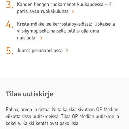
3
.
Kahden hengen ruokamenot kuukaudessa – 4
paria avaa ruokakulunsa
4
.
Krista mökkeilee kerrostaloyksiössä: ”Jokaisella
viisikymppisellä naisella pitäisi olla oma
naisluola”
5
.
Juuret perunapellossa
Tilaa uutiskirje
Rahaa, arvoa ja tietoa. Niitä kaikkia sivutaan OP Median
viikottaisissa uutiskirjeissä. Tilaa OP Median uutiskirje ja
kokeile. Kaikki kentät ovat pakollisia.