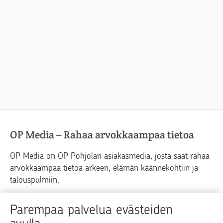
OP Media – Rahaa arvokkaampaa tietoa
OP Media on OP Pohjolan asiakasmedia, josta saat rahaa
arvokkaampaa tietoa arkeen, elämän käännekohtiin ja
talouspulmiin.
Raha
Koti
Elämä
Yrityselämä
Parempaa palvelua evästeiden
Blogit ja puheenvuorot
Osuuspankit