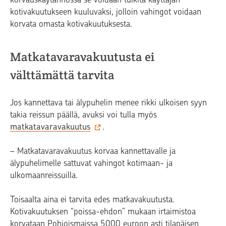
kotivakuutukseen kuuluvaksi, jolloin vahingot voidaan
korvata omasta kotivakuutuksesta.
Matkatavaravakuutusta ei
välttämättä tarvita
Jos kannettava tai älypuhelin menee rikki ulkoisen syyn
takia reissun päällä, avuksi voi tulla myös
matkatavaravakuutus
.
– Matkatavaravakuutus korvaa kannettavalle ja
älypuhelimelle sattuvat vahingot kotimaan- ja
ulkomaanreissuilla.
Toisaalta aina ei tarvita edes matkavakuutusta.
Kotivakuutuksen “poissa-ehdon” mukaan irtaimistoa
korvataan Pohjoismaissa 5000 euroon asti tilapäisen