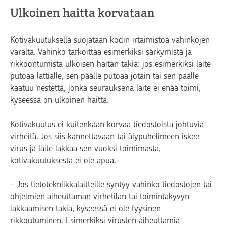
Ulkoinen haitta korvataan
Kotivakuutuksella suojataan kodin irtaimistoa vahinkojen
varalta. Vahinko tarkoittaa esimerkiksi särkymistä ja
rikkoontumista ulkoisen haitan takia: jos esimerkiksi laite
putoaa lattialle, sen päälle putoaa jotain tai sen päälle
kaatuu nestettä, jonka seurauksena laite ei enää toimi,
kyseessä on ulkoinen haitta.
Kotivakuutus ei kuitenkaan korvaa tiedostoista johtuvia
virheitä. Jos siis kannettavaan tai älypuhelimeen iskee
virus ja laite lakkaa sen vuoksi toimimasta,
kotivakuutuksesta ei ole apua.
– Jos tietotekniikkalaitteille syntyy vahinko tiedostojen tai
ohjelmien aiheuttaman virhetilan tai toimintakyvyn
lakkaamisen takia, kyseessä ei ole fyysinen
rikkoutuminen. Esimerkiksi virusten aiheuttamia