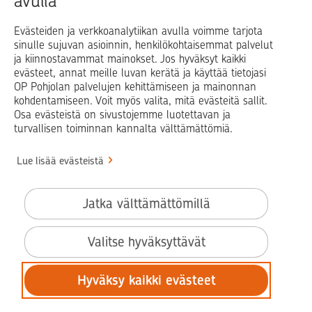
avulla
Evästeiden ja verkkoanalytiikan avulla voimme tarjota
sinulle sujuvan asioinnin, henkilökohtaisemmat palvelut
Op.fi
OP Koti
Pohjola Vahinkoapu
ja kiinnostavammat mainokset. Jos hyväksyt kaikki
evästeet, annat meille luvan kerätä ja käyttää tietojasi
Facebook
X
LinkedIn
Instagram
OP Pohjolan palvelujen kehittämiseen ja mainonnan
kohdentamiseen. Voit myös valita, mitä evästeitä sallit.
Osa evästeistä on sivustojemme luotettavan ja
turvallisen toiminnan kannalta välttämättömiä.
© OP Pohjola
Lue lisää evästeistä
Info
Käyttöehdot
Jatka välttämättömillä
Saavutettavuusseloste
Evästeiden käyttö
Valitse hyväksyttävät
Tilaa uutiskirje
Hyväksy kaikki evästeet
Tietosuoja