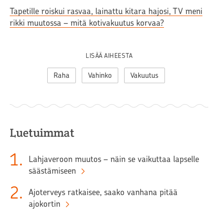
Tapetille roiskui rasvaa, lainattu kitara hajosi, TV meni
rikki muutossa – mitä kotivakuutus korvaa?
LISÄÄ AIHEESTA
Raha
Vahinko
Vakuutus
Luetuimmat
1
.
Lahjaveroon muutos – näin se vaikuttaa lapselle
säästämiseen
2
.
Ajoterveys ratkaisee, saako vanhana pitää
ajokortin