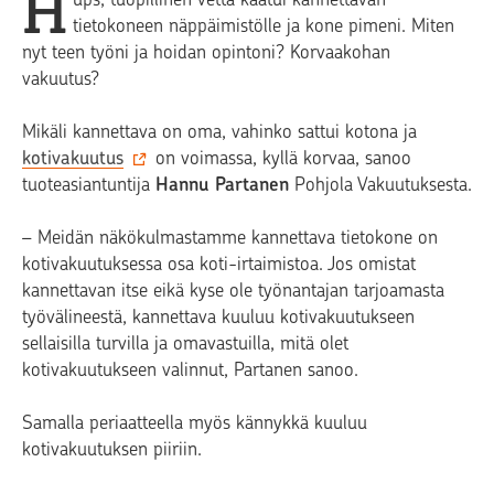
H
tietokoneen näppäimistölle ja kone pimeni. Miten
nyt teen työni ja hoidan opintoni? Korvaakohan
vakuutus?
Mikäli kannettava on oma, vahinko sattui kotona ja
kotivakuutus
on voimassa, kyllä korvaa, sanoo
tuoteasiantuntija
Hannu Partanen
Pohjola Vakuutuksesta.
– Meidän näkökulmastamme kannettava tietokone on
kotivakuutuksessa osa koti-irtaimistoa. Jos omistat
kannettavan itse eikä kyse ole työnantajan tarjoamasta
työvälineestä, kannettava kuuluu kotivakuutukseen
sellaisilla turvilla ja omavastuilla, mitä olet
kotivakuutukseen valinnut, Partanen sanoo.
Samalla periaatteella myös kännykkä kuuluu
kotivakuutuksen piiriin.