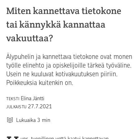
Miten kannettava tietokone
tai kännykkä kannattaa
vakuuttaa?
Älypuhelin ja kannettava tietokone ovat monen
työlle elinehto ja opiskelijoille tärkeä työväline.
Usein ne kuuluvat kotivakuutuksen piiriin.
Poikkeuksia kuitenkin on.
Elina Jäntti
TEKSTI
27.7.2021
JULKAISTU
Lukuaika
3
min
ups, tuopillinen vettä kaatui kannettavan