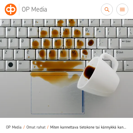
Siirry sisältöön
OP Media
OP Media
/
Omat rahat
/
Miten kannettava tietokone tai kännykkä kannattaa vakuuttaa?