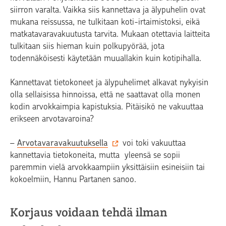
siirron varalta. Vaikka siis kannettava ja älypuhelin ovat
mukana reissussa, ne tulkitaan koti-irtaimistoksi, eikä
matkatavaravakuutusta tarvita. Mukaan otettavia laitteita
tulkitaan siis hieman kuin polkupyörää, jota
todennäköisesti käytetään muuallakin kuin kotipihalla.
Kannettavat tietokoneet ja älypuhelimet alkavat nykyisin
olla sellaisissa hinnoissa, että ne saattavat olla monen
kodin arvokkaimpia kapistuksia. Pitäisikö ne vakuuttaa
erikseen arvotavaroina?
–
Arvotavaravakuutuksella
voi toki vakuuttaa
kannettavia tietokoneita, mutta yleensä se sopii
paremmin vielä arvokkaampiin yksittäisiin esineisiin tai
kokoelmiin, Hannu Partanen sanoo.
Korjaus voidaan tehdä ilman