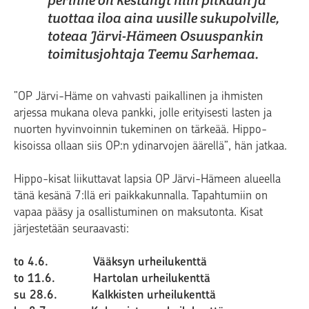
tuottaa iloa aina uusille sukupolville,
toteaa Järvi-Hämeen Osuuspankin
toimitusjohtaja Teemu Sarhemaa.
”OP Järvi-Häme on vahvasti paikallinen ja ihmisten
arjessa mukana oleva pankki, jolle erityisesti lasten ja
nuorten hyvinvoinnin tukeminen on tärkeää. Hippo-
kisoissa ollaan siis OP:n ydinarvojen äärellä”, hän jatkaa.
Hippo-kisat liikuttavat lapsia OP Järvi-Hämeen alueella
tänä kesänä 7:llä eri paikkakunnalla. Tapahtumiin on
vapaa pääsy ja osallistuminen on maksutonta. Kisat
järjestetään seuraavasti:
to 4.6. Vääksyn urheilukenttä
to 11.6. Hartolan urheilukenttä
su 28.6. Kalkkisten urheilukenttä