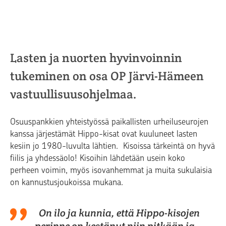
Lasten ja nuorten hyvinvoinnin
tukeminen on osa OP Järvi-Hämeen
vastuullisuusohjelmaa.
Osuuspankkien yhteistyössä paikallisten urheiluseurojen
kanssa järjestämät Hippo-kisat ovat kuuluneet lasten
kesiin jo 1980-luvulta lähtien. Kisoissa tärkeintä on hyvä
fiilis ja yhdessäolo! Kisoihin lähdetään usein koko
perheen voimin, myös isovanhemmat ja muita sukulaisia
on kannustusjoukoissa mukana.
On ilo ja kunnia, että Hippo-kisojen
perinne on kestänyt niin pitkään ja