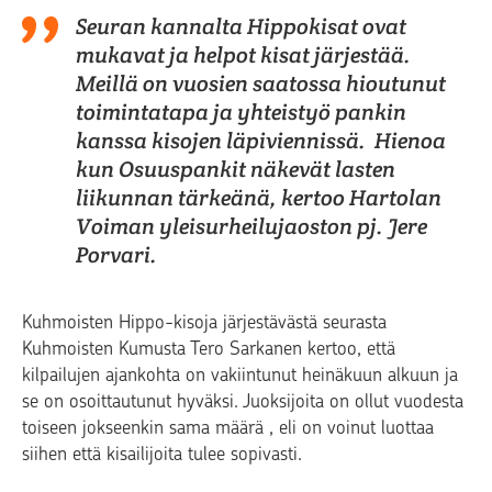
Seuran kannalta Hippokisat ovat
mukavat ja helpot kisat järjestää.
Meillä on vuosien saatossa hioutunut
toimintatapa ja yhteistyö pankin
kanssa kisojen läpiviennissä.
Hienoa
kun Osuuspankit näkevät lasten
liikunnan tärkeänä, kertoo Hartolan
Voiman yleisurheilujaoston pj. Jere
Porvari.
Kuhmoisten Hippo-kisoja järjestävästä seurasta
Kuhmoisten Kumusta Tero Sarkanen kertoo, että
kilpailujen ajankohta on vakiintunut heinäkuun alkuun ja
se on osoittautunut hyväksi. Juoksijoita on ollut vuodesta
toiseen jokseenkin sama määrä , eli on voinut luottaa
siihen että kisailijoita tulee sopivasti.