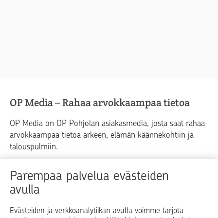
OP Media – Rahaa arvokkaampaa tietoa
OP Media on OP Pohjolan asiakasmedia, josta saat rahaa
arvokkaampaa tietoa arkeen, elämän käännekohtiin ja
talouspulmiin.
Raha
Koti
Elämä
Yrityselämä
Parempaa palvelua evästeiden
avulla
Blogit ja puheenvuorot
Osuuspankit
Evästeiden ja verkkoanalytiikan avulla voimme tarjota