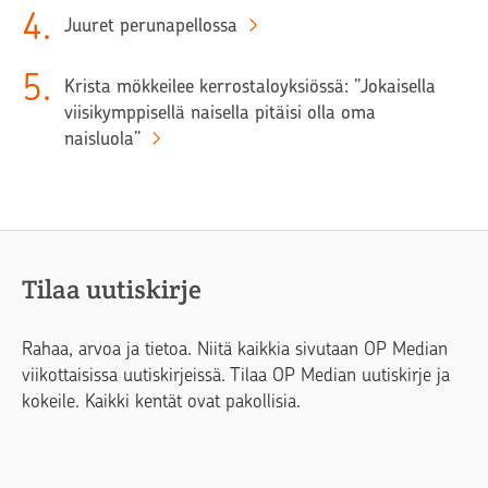
4
.
Juuret perunapellossa
5
.
Krista mökkeilee kerrostaloyksiössä: ”Jokaisella
viisikymppisellä naisella pitäisi olla oma
naisluola”
Tilaa uutiskirje
Rahaa, arvoa ja tietoa. Niitä kaikkia sivutaan OP Median
viikottaisissa uutiskirjeissä. Tilaa OP Median uutiskirje ja
kokeile. Kaikki kentät ovat pakollisia.