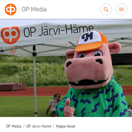
Siirry sisältöön
OP Media
OP Media
/
OP Järvi-Häme
/
Hippo-kisat