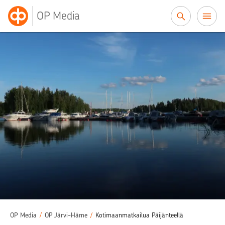
Siirry sisältöön
OP Media
OP Media
/
OP Järvi-Häme
/
Kotimaanmatkailua Päijänteellä