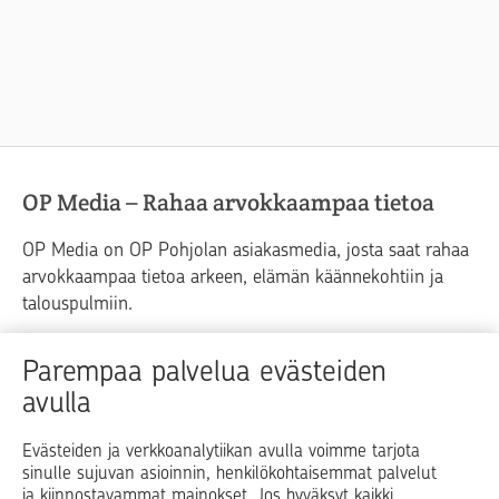
OP Media – Rahaa arvokkaampaa tietoa
OP Media on OP Pohjolan asiakasmedia, josta saat rahaa
arvokkaampaa tietoa arkeen, elämän käännekohtiin ja
talouspulmiin.
Raha
Koti
Elämä
Yrityselämä
Parempaa palvelua evästeiden
avulla
Blogit ja puheenvuorot
Osuuspankit
Evästeiden ja verkkoanalytiikan avulla voimme tarjota
sinulle sujuvan asioinnin, henkilökohtaisemmat palvelut
Op.fi
OP Koti
Pohjola Vahinkoapu
ja kiinnostavammat mainokset. Jos hyväksyt kaikki