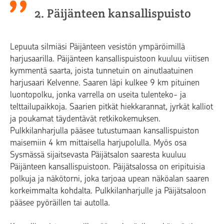
2. Päijänteen kansallispuisto
Lepuuta silmiäsi Päijänteen vesistön ympäröimillä
harjusaarilla. Päijänteen kansallispuistoon kuuluu viitisen
kymmentä saarta, joista tunnetuin on ainutlaatuinen
harjusaari Kelvenne. Saaren läpi kulkee 9 km pituinen
luontopolku, jonka varrella on useita tulenteko- ja
telttailupaikkoja. Saarien pitkät hiekkarannat, jyrkät kalliot
ja poukamat täydentävät retkikokemuksen.
Pulkkilanharjulla pääsee tutustumaan kansallispuiston
maisemiin 4 km mittaisella harjupolulla. Myös osa
Sysmässä sijaitsevasta Päijätsalon saaresta kuuluu
Päijänteen kansallispuistoon. Päijätsalossa on eripituisia
polkuja ja näkötorni, joka tarjoaa upean näköalan saaren
korkeimmalta kohdalta. Pulkkilanharjulle ja Päijätsaloon
pääsee pyöräillen tai autolla.