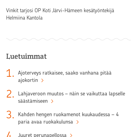
Vinkit tarjosi OP Koti Järvi-Hämeen kesätyöntekijä
Helmiina Kantola
Luetuimmat
1
.
Ajoterveys ratkaisee, saako vanhana pitää
ajokortin
2
.
Lahjaveroon muutos – näin se vaikuttaa lapselle
säästämiseen
3
.
Kahden hengen ruokamenot kuukaudessa – 4
paria avaa ruokakulunsa
4
.
Juuret perunapellossa