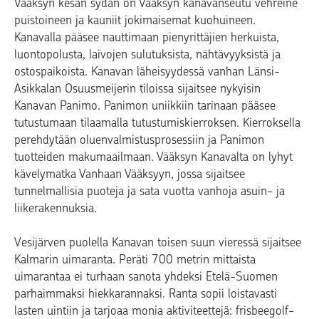
Vääksyn kesän sydän on Vääksyn kanavanseutu vehreine
puistoineen ja kauniit jokimaisemat kuohuineen.
Kanavalla pääsee nauttimaan pienyrittäjien herkuista,
luontopolusta, laivojen sulutuksista, nähtävyyksistä ja
ostospaikoista. Kanavan läheisyydessä vanhan Länsi-
Asikkalan Osuusmeijerin tiloissa sijaitsee nykyisin
Kanavan Panimo. Panimon uniikkiin tarinaan pääsee
tutustumaan tilaamalla tutustumiskierroksen. Kierroksella
perehdytään oluenvalmistusprosessiin ja Panimon
tuotteiden makumaailmaan. Vääksyn Kanavalta on lyhyt
kävelymatka Vanhaan Vääksyyn, jossa sijaitsee
tunnelmallisia puoteja ja sata vuotta vanhoja asuin- ja
liikerakennuksia.
Vesijärven puolella Kanavan toisen suun vieressä sijaitsee
Kalmarin uimaranta. Peräti 700 metrin mittaista
uimarantaa ei turhaan sanota yhdeksi Etelä-Suomen
parhaimmaksi hiekkarannaksi. Ranta sopii loistavasti
lasten uintiin ja tarjoaa monia aktiviteettejä: frisbeegolf-