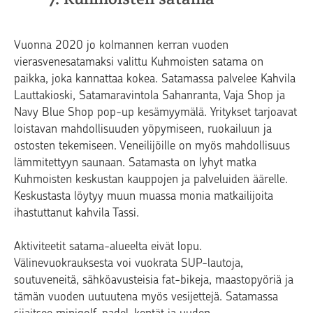
Vuonna 2020 jo kolmannen kerran vuoden
vierasvenesatamaksi valittu Kuhmoisten satama on
paikka, joka kannattaa kokea. Satamassa palvelee Kahvila
Lauttakioski, Satamaravintola Sahanranta, Vaja Shop ja
Navy Blue Shop pop-up kesämyymälä. Yritykset tarjoavat
loistavan mahdollisuuden yöpymiseen, ruokailuun ja
ostosten tekemiseen. Veneilijöille on myös mahdollisuus
lämmitettyyn saunaan. Satamasta on lyhyt matka
Kuhmoisten keskustan kauppojen ja palveluiden äärelle.
Keskustasta löytyy muun muassa monia matkailijoita
ihastuttanut kahvila Tassi.
Aktiviteetit satama-alueelta eivät lopu.
Välinevuokrauksesta voi vuokrata SUP-lautoja,
soutuveneitä, sähköavusteisia fat-bikeja, maastopyöriä ja
tämän vuoden uutuutena myös vesijettejä. Satamassa