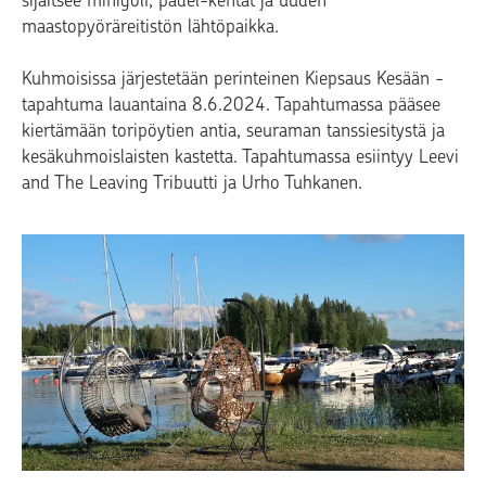
sijaitsee minigolf, padel-kentät ja uuden
maastopyöräreitistön lähtöpaikka.
Kuhmoisissa järjestetään perinteinen Kiepsaus Kesään -
tapahtuma lauantaina 8.6.2024. Tapahtumassa pääsee
kiertämään toripöytien antia, seuraman tanssiesitystä ja
kesäkuhmoislaisten kastetta. Tapahtumassa esiintyy Leevi
and The Leaving Tribuutti ja Urho Tuhkanen.