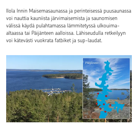
Ilola Innin Maisemasaunassa ja perinteisessä puusaunassa
voi nauttia kauniista järvimaisemista ja saunomisen
välissä käydä pulahtamassa lämmitetyssä ulkouima-
altaassa tai Päijänteen aalloissa. Lähiseudulla retkeilyyn
voi kätevästi vuokrata fatbiket ja sup-laudat.