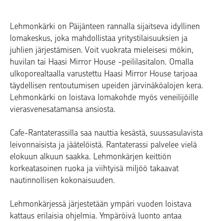
Lehmonkärki on Päijänteen rannalla sijaitseva idyllinen
lomakeskus, joka mahdollistaa yritystilaisuuksien ja
juhlien järjestämisen. Voit vuokrata mieleisesi mökin,
huvilan tai Haasi Mirror House -peililasitalon. Omalla
ulkoporealtaalla varustettu Haasi Mirror House tarjoaa
täydellisen rentoutumisen upeiden järvinäköalojen kera.
Lehmonkärki on loistava lomakohde myös veneilijöille
vierasvenesatamansa ansiosta.
Cafe-Rantaterassilla saa nauttia kesästä, suussasulavista
leivonnaisista ja jäätelöistä. Rantaterassi palvelee vielä
elokuun alkuun saakka. Lehmonkärjen keittiön
korkeatasoinen ruoka ja viihtyisä miljöö takaavat
nautinnollisen kokonaisuuden.
Lehmonkärjessä järjestetään ympäri vuoden loistava
kattaus erilaisia ohjelmia. Ympäröivä luonto antaa