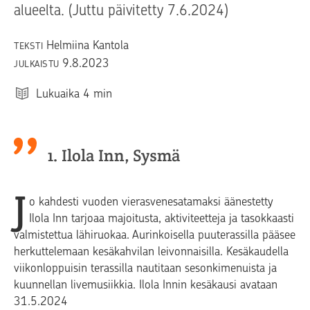
alueelta. (Juttu päivitetty 7.6.2024)
Helmiina Kantola
TEKSTI
9.8.2023
JULKAISTU
Lukuaika
4
min
1. Ilola Inn, Sysmä
J
o kahdesti vuoden vierasvenesatamaksi äänestetty
Ilola Inn tarjoaa majoitusta, aktiviteetteja ja tasokkaasti
valmistettua lähiruokaa. Aurinkoisella puuterassilla pääsee
herkuttelemaan kesäkahvilan leivonnaisilla. Kesäkaudella
viikonloppuisin terassilla nautitaan sesonkimenuista ja
kuunnellan livemusiikkia. Ilola Innin kesäkausi avataan
31.5.2024