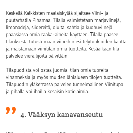
Keskellä Kalkkisten maalaiskylää sijaitsee Viini- ja
puutarhatila Pihamaa. Tilalla valmistetaan marjaviinejä,
limonadeja, siidereitä, oluita, sahtia ja kuohuviinejä
pääasiassa omia raaka-aineita käyttäen. Tilalla pääsee
tilauksesta tutustumaan viineihin esittelytuokioiden kautta
ja maistamaan viinitilan omia tuotteita. Kesäaikaan tila
palvelee vierailijoita päivittäin.
Tilapuodista voi ostaa juomia, tilan omia tuoreita
vihanneksia ja myös muiden lähialueen tilojen tuotteita.
Tilapuodin yläkerrassa palvelee tunnelmallinen Viinitupa
ja pihalla voi ihailla kesäisin kotieläimiä.
4. Vääksyn kanavanseutu