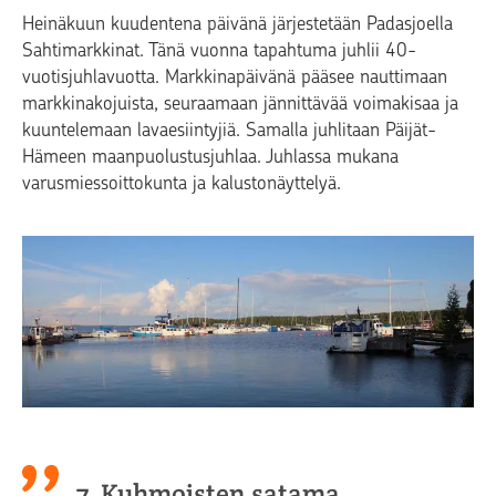
Heinäkuun kuudentena päivänä järjestetään Padasjoella
Sahtimarkkinat. Tänä vuonna tapahtuma juhlii 40-
vuotisjuhlavuotta. Markkinapäivänä pääsee nauttimaan
markkinakojuista, seuraamaan jännittävää voimakisaa ja
kuuntelemaan lavaesiintyjiä. Samalla juhlitaan Päijät-
Hämeen maanpuolustusjuhlaa. Juhlassa mukana
varusmiessoittokunta ja kalustonäyttelyä.
7. Kuhmoisten satama