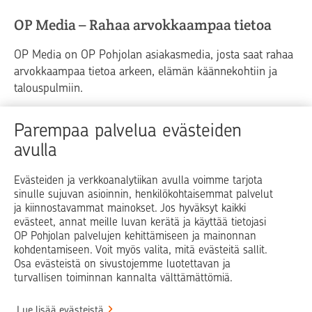
OP Media – Rahaa arvokkaampaa tietoa
OP Media on OP Pohjolan asiakasmedia, josta saat rahaa
arvokkaampaa tietoa arkeen, elämän käännekohtiin ja
talouspulmiin.
Raha
Koti
Elämä
Yrityselämä
Parempaa palvelua evästeiden
avulla
Blogit ja puheenvuorot
Osuuspankit
Evästeiden ja verkkoanalytiikan avulla voimme tarjota
sinulle sujuvan asioinnin, henkilökohtaisemmat palvelut
Op.fi
OP Koti
Pohjola Vahinkoapu
ja kiinnostavammat mainokset. Jos hyväksyt kaikki
evästeet, annat meille luvan kerätä ja käyttää tietojasi
Facebook
X
LinkedIn
Instagram
OP Pohjolan palvelujen kehittämiseen ja mainonnan
kohdentamiseen. Voit myös valita, mitä evästeitä sallit.
Osa evästeistä on sivustojemme luotettavan ja
turvallisen toiminnan kannalta välttämättömiä.
© OP Pohjola
Lue lisää evästeistä