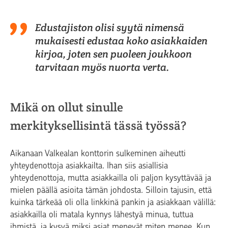
Edustajiston olisi syytä nimensä
mukaisesti edustaa koko asiakkaiden
kirjoa, joten sen puoleen joukkoon
tarvitaan myös nuorta verta.
Mikä on ollut sinulle
merkityksellisintä tässä työssä?
Aikanaan Valkealan konttorin sulkeminen aiheutti
yhteydenottoja asiakkailta. Ihan siis asiallisia
yhteydenottoja, mutta asiakkailla oli paljon kysyttävää ja
mielen päällä asioita tämän johdosta. Silloin tajusin, että
kuinka tärkeää oli olla linkkinä pankin ja asiakkaan välillä:
asiakkailla oli matala kynnys lähestyä minua, tuttua
ihmistä, ja kysyä miksi asiat menevät miten menee. Kun