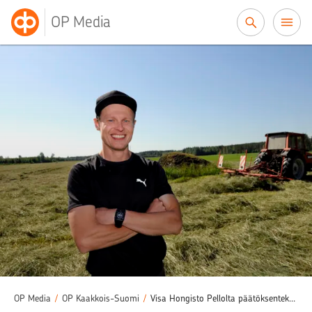
Siirry sisältöön
OP Media
OP Media
/
OP Kaakkois-Suomi
/
Visa Hongisto Pellolta päätöksentekoon