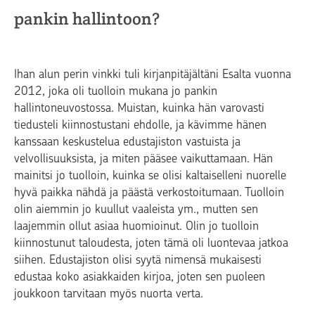
pankin hallintoon?
Ihan alun perin vinkki tuli kirjanpitäjältäni Esalta vuonna
2012, joka oli tuolloin mukana jo pankin
hallintoneuvostossa. Muistan, kuinka hän varovasti
tiedusteli kiinnostustani ehdolle, ja kävimme hänen
kanssaan keskustelua edustajiston vastuista ja
velvollisuuksista, ja miten pääsee vaikuttamaan. Hän
mainitsi jo tuolloin, kuinka se olisi kaltaiselleni nuorelle
hyvä paikka nähdä ja päästä verkostoitumaan. Tuolloin
olin aiemmin jo kuullut vaaleista ym., mutten sen
laajemmin ollut asiaa huomioinut. Olin jo tuolloin
kiinnostunut taloudesta, joten tämä oli luontevaa jatkoa
siihen. Edustajiston olisi syytä nimensä mukaisesti
edustaa koko asiakkaiden kirjoa, joten sen puoleen
joukkoon tarvitaan myös nuorta verta.