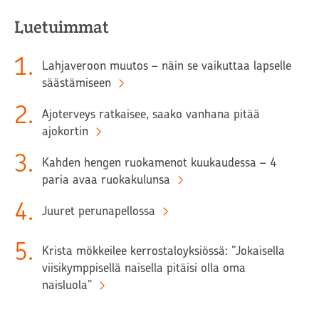
Luetuimmat
1
.
Lahjaveroon muutos – näin se vaikuttaa lapselle
säästämiseen
2
.
Ajoterveys ratkaisee, saako vanhana pitää
ajokortin
3
.
Kahden hengen ruokamenot kuukaudessa – 4
paria avaa ruokakulunsa
4
.
Juuret perunapellossa
5
.
Krista mökkeilee kerrostaloyksiössä: ”Jokaisella
viisikymppisellä naisella pitäisi olla oma
naisluola”