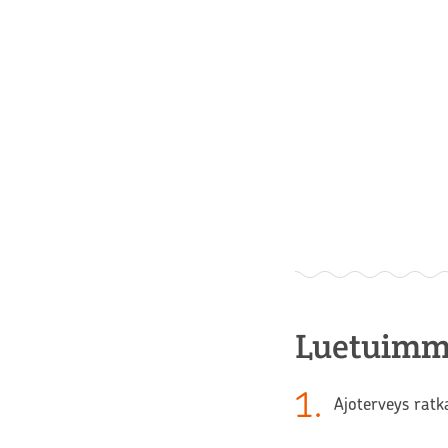
Luetuimm
1
.
Ajoterveys ratk