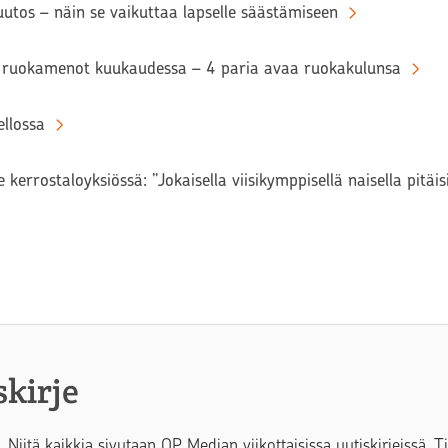
tos – näin se vaikuttaa lapselle säästämiseen
ruokamenot kuukaudessa – 4 paria avaa ruokakulunsa
llossa
 kerrostaloyksiössä: ”Jokaisella viisikymppisellä naisella pitäi
skirje
. Niitä kaikkia sivutaan OP Median viikottaisissa uutiskirjeissä. 