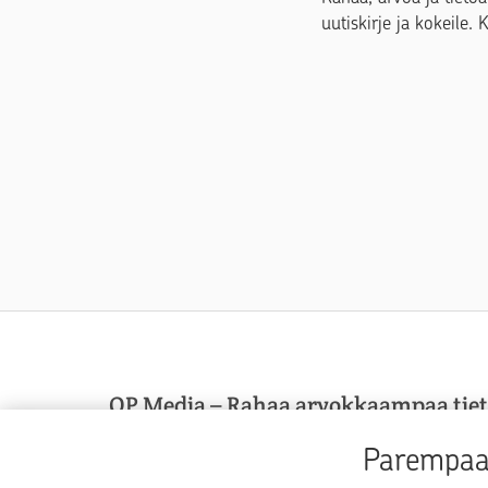
uutiskirje ja kokeile. 
OP Media – Rahaa arvokkaampaa tie
OP Media on OP Pohjolan asiakasmedia, josta sa
Parempaa 
arvokkaampaa tietoa arkeen, elämän käännekohti