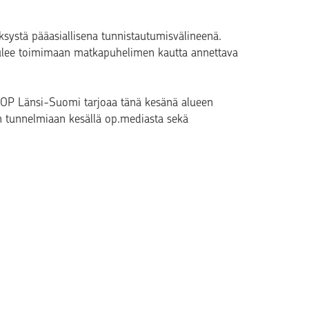
ksystä pääasiallisena tunnistautumisvälineenä.
tulee toimimaan matkapuhelimen kautta annettava
a OP Länsi-Suomi tarjoaa tänä kesänä alueen
än tunnelmiaan kesällä op.mediasta sekä