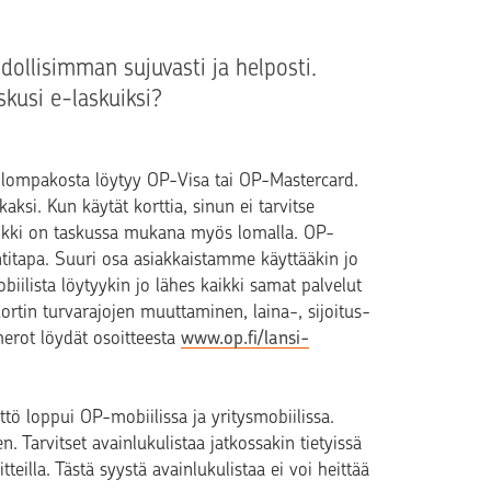
dollisimman sujuvasti ja helposti.
skusi e-laskuiksi?
ä lompakosta löytyy OP-Visa tai OP-Mastercard.
kaksi. Kun käytät korttia, sinun ei tarvitse
Pankki on taskussa mukana myös lomalla. OP-
titapa. Suuri osa asiakkaistamme käyttääkin jo
biilista löytyykin jo lähes kaikki samat palvelut
ortin turvarajojen muuttaminen, laina-, sijoitus-
erot löydät osoitteesta
www.op.fi/lansi-
ttö loppui OP-mobiilissa ja yritysmobiilissa.
en. Tarvitset avainlukulistaa jatkossakin tietyissä
tteilla. Tästä syystä avainlukulistaa ei voi heittää