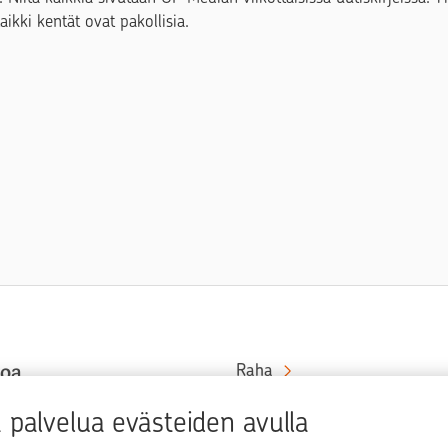
Kaikki kentät ovat pakollisia.
toa
Raha
Koti
at rahaa
palvelua evästeiden avulla
in ja
Elämä