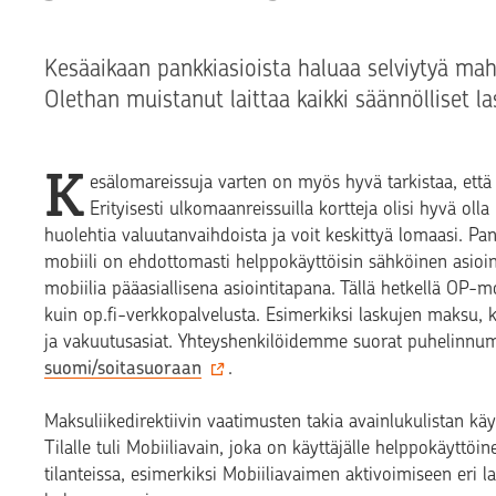
Kesäaikaan pankkiasioista haluaa selviytyä mah
Olethan muistanut laittaa kaikki säännölliset la
K
esälomareissuja varten on myös hyvä tarkistaa, ett
Erityisesti ulkomaanreissuilla kortteja olisi hyvä olla 
huolehtia valuutanvaihdoista ja voit keskittyä lomaasi. 
mobiili on ehdottomasti helppokäyttöisin sähköinen asioin
mobiilia pääasiallisena asiointitapana. Tällä hetkellä OP-mo
kuin op.fi-verkkopalvelusta. Esimerkiksi laskujen maksu, k
ja vakuutusasiat. Yhteyshenkilöidemme suorat puhelinnum
suomi/soitasuoraan
.
Maksuliikedirektiivin vaatimusten takia avainlukulistan käy
Tilalle tuli Mobiiliavain, joka on käyttäjälle helppokäyttöin
tilanteissa, esimerkiksi Mobiiliavaimen aktivoimiseen eri lai