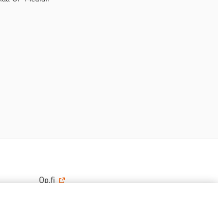
Op.fi
OP Koti
Pohjola Vahinkoapu