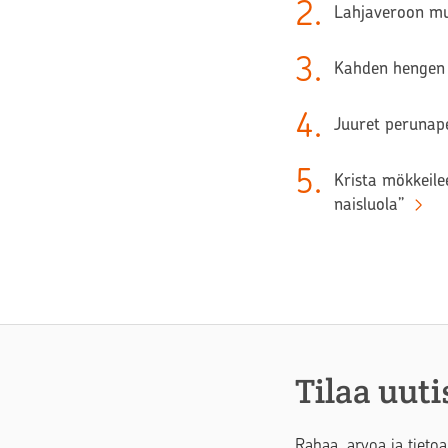
2
.
Lahjaveroon muu
3
.
Kahden hengen 
4
.
Juuret perunape
5
.
Krista mökkeilee
naisluola”
Tilaa uuti
Rahaa, arvoa ja tietoa