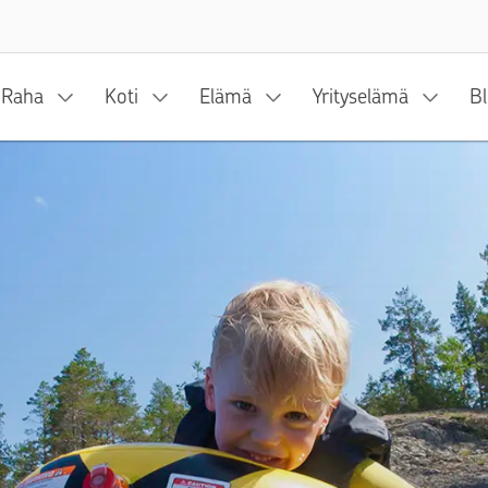
Siirry sisältöön
Raha
Koti
Elämä
Yrityselämä
Bl