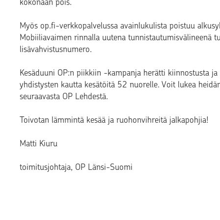
kokonaan pois.
Myös op.fi-verkkopalvelussa avainlukulista poistuu alkusy
Mobiiliavaimen rinnalla uutena tunnistautumisvälineenä 
lisävahvistusnumero.
Kesäduuni OP:n piikkiin -kampanja herätti kiinnostusta j
yhdistysten kautta kesätöitä 52 nuorelle. Voit lukea heid
seuraavasta OP Lehdestä.
Toivotan lämmintä kesää ja ruohonvihreitä jalkapohjia!
Matti Kiuru
toimitusjohtaja, OP Länsi-Suomi