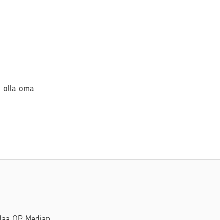
si olla oma
Tilaa OP Median