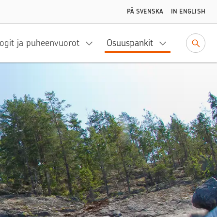
PÅ SVENSKA
IN ENGLISH
ogit ja puheenvuorot
Osuuspankit