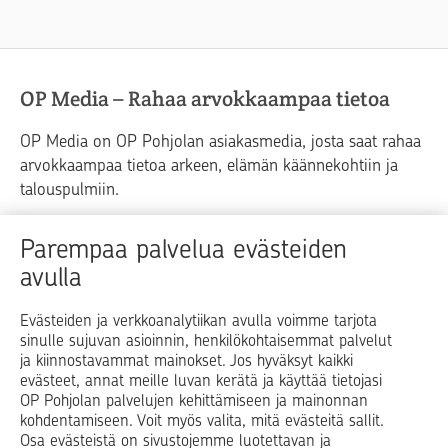
OP Media – Rahaa arvokkaampaa tietoa
OP Media on OP Pohjolan asiakasmedia, josta saat rahaa
arvokkaampaa tietoa arkeen, elämän käännekohtiin ja
talouspulmiin.
Raha
Koti
Elämä
Yrityselämä
Parempaa palvelua evästeiden
avulla
Blogit ja puheenvuorot
Osuuspankit
Evästeiden ja verkkoanalytiikan avulla voimme tarjota
sinulle sujuvan asioinnin, henkilökohtaisemmat palvelut
Op.fi
OP Koti
Pohjola Vahinkoapu
ja kiinnostavammat mainokset. Jos hyväksyt kaikki
evästeet, annat meille luvan kerätä ja käyttää tietojasi
Facebook
X
LinkedIn
Instagram
OP Pohjolan palvelujen kehittämiseen ja mainonnan
kohdentamiseen. Voit myös valita, mitä evästeitä sallit.
Osa evästeistä on sivustojemme luotettavan ja