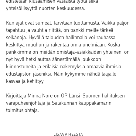
edistetään kiusaamisen vastaista työtä sekä
yhteisöllisyyttä nuorten keskuudessa.
Kun ajat ovat sumeat, tarvitaan luottamusta. Vaikka paljon
tapahtuu ja vauhtia riittää, on pankki meille tärkeä
selkänoja. Hyvällä talouden hallinnalla voi rauhassa
keskittyä muuhun ja rakentaa omia unelmiaan. Koska
pankkimme on meidän omistaja-asiakkaiden yhteinen, on
nyt hyvä hetki auttaa äänestämällä joukkoon
kiinnostuneita ja erilaisia näkemyksiä omaavia ihmisiä
edustajiston jäseniksi. Näin kykymme nähdä laajalle
kasvaa ja kehittyy.
Kirjoittaja Minna Nore on OP Länsi-Suomen hallituksen
varapuheenjohtaja ja Satakunnan kauppakamarin
toimitusjohtaja.
LISÄÄ AIHEESTA