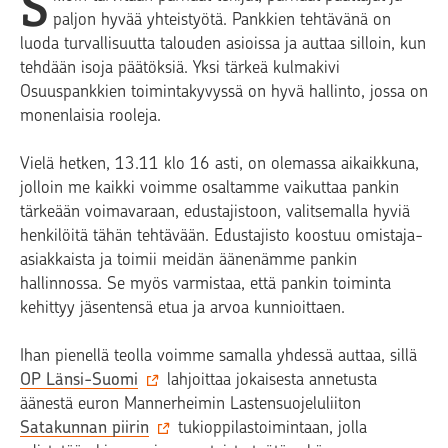
S
paljon hyvää yhteistyötä. Pankkien tehtävänä on
luoda turvallisuutta talouden asioissa ja auttaa silloin, kun
tehdään isoja päätöksiä. Yksi tärkeä kulmakivi
Osuuspankkien toimintakyvyssä on hyvä hallinto, jossa on
monenlaisia rooleja.
Vielä hetken, 13.11 klo 16 asti, on olemassa aikaikkuna,
jolloin me kaikki voimme osaltamme vaikuttaa pankin
tärkeään voimavaraan, edustajistoon, valitsemalla hyviä
henkilöitä tähän tehtävään. Edustajisto koostuu omistaja-
asiakkaista ja toimii meidän äänenämme pankin
hallinnossa. Se myös varmistaa, että pankin toiminta
kehittyy jäsentensä etua ja arvoa kunnioittaen.
Ihan pienellä teolla voimme samalla yhdessä auttaa, sillä
OP Länsi-Suomi
lahjoittaa jokaisesta annetusta
äänestä euron Mannerheimin Lastensuojeluliiton
Satakunnan piirin
tukioppilastoimintaan, jolla