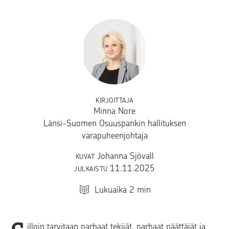
KIRJOITTAJA
Minna Nore
Länsi-Suomen Osuuspankin hallituksen
varapuheenjohtaja
Johanna Sjövall
KUVAT
11.11.2025
JULKAISTU
Lukuaika
2
min
illoin tarvitaan parhaat tekijät, parhaat päättäjät ja