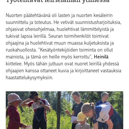
Nuorten päätehtävänä oli
lasten ja nuorten kesäleirin
suunnittelu ja toteutus.
He vetivät suunnistusharjoituksia,
ohjasivat oheisohjelmaa, huolehtivat lämmittelyistä ja
tukivat lapsia leirillä. Seuran toimihenkilöt toimivat
ohjaajina ja huolehtivat muun muassa kuljetuksista ja
ruokahuollosta. "Kesätyöntekijöiden toiminta on ollut
mainiota, ja tämä on heille myös kerrottu",
Heinilä
kiittelee. Myös tähän juttuun ovat nuoret leirillä yhdessä
ohjaajien kanssa ottaneet kuvia ja kirjoittaneet vastauksia
haastattelukysymyksiin.