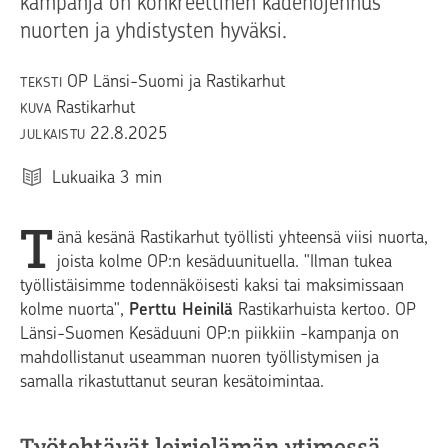
kampanja on konkreettinen kädenojennus
nuorten ja yhdistysten hyväksi.
OP Länsi-Suomi ja Rastikarhut
TEKSTI
Rastikarhut
KUVA
22.8.2025
JULKAISTU
Lukuaika
3
min
T
änä kesänä Rastikarhut työllisti yhteens
ä viisi nuorta,
joista kolme OP:n kesäduunituella. "Ilman tukea
työllistäisim
me todennäköisesti kaksi tai maksimissaan
kolme nuorta",
Perttu Heinilä
Rastikarhuista kertoo. OP
Länsi-Suomen
Kesäduuni OP:n piikkiin
-kampanja on
mahdollistanut useamman nuoren työllistymisen ja
samalla rikastuttanut seuran kesätoimintaa.
Työtehtävät leirielämän ytimessä