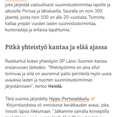
joka järjestää vastuullisesti suunnistustoimintaa lapsille ja
aikuisille Porissa ja lähialueilla. Seuralla on noin
300
jäsentä, joista noin 100 on alle 20-vuotiaita
. Toiminta
kattaa ympäri vuoden lasten suunnistustoimintaa,
kuntorasteja ja erilaisia tapahtumia.'
Pitkä yhteistyö kantaa ja elää ajassa
Rastikarhut kokee yhteistyön OP Länsi-Suomen kanssa
ensiarvoisen tärkeäksi. "Yhteistyömme on aina ollut
toimivaa ja siitä on seurannut paitsi perinteitä myös uusia
avauksia lasten ja nuorten suunnistustoiminnan
järjestämiseen", kertoo
Heinilä
.
Tänä vuonna järjestetty
Hippo-Perheseikkailu
Kirjurinluodossa oli onnistunut kevätkauden avaus, joka
innosti lapsia liikkumaan. "Jatkamme samalla konseptilla