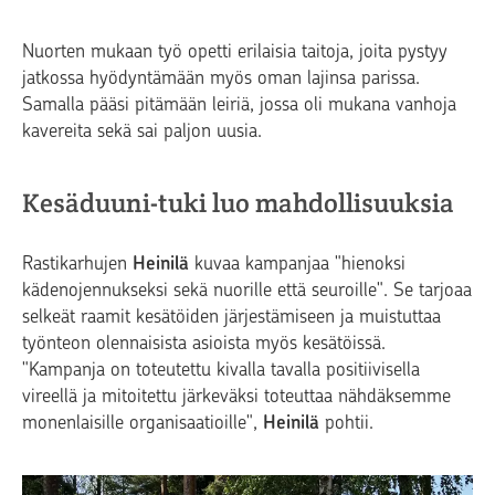
Nuorten mukaan työ opetti erilaisia taitoja, joita pystyy
jatkossa hyödyntämään myös oman lajinsa parissa.
Samalla pääsi pitämään leiriä, jossa oli mukana vanhoja
kavereita sekä sai paljon uusia.
Kesäduuni-tuki luo mahdollisuuksia
Rastikarhujen
Heinilä
kuvaa kampanjaa "hienoksi
kädenojennukseksi sekä nuorille että seuroille". Se tarjoaa
selkeät raamit kesätöiden järjestämiseen ja muistuttaa
työnteon olennaisista asioista myös kesätöissä.
"Kampanja on toteutettu kivalla tavalla positiivisella
vireellä ja mitoitettu järkeväksi toteuttaa nähdäksemme
monenlaisille organisaatioille",
Heinilä
pohtii.