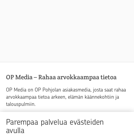
OP Media – Rahaa arvokkaampaa tietoa
OP Media on OP Pohjolan asiakasmedia, josta saat rahaa
arvokkaampaa tietoa arkeen, elämän käännekohtiin ja
talouspulmiin.
Raha
Koti
Elämä
Yrityselämä
Parempaa palvelua evästeiden
avulla
Blogit ja puheenvuorot
Osuuspankit