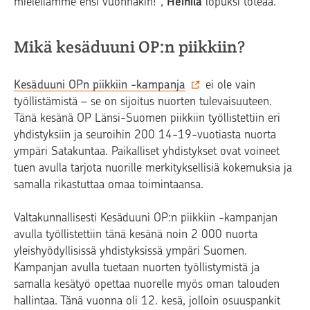
mielellämme ensi vuonnakin!",
Heinilä
lopuksi toteaa.
Mikä kesäduuni OP:n piikkiin?
Kesäduuni OPn piikkiin -kampanja
ei ole vain
työllistämistä – se on sijoitus nuorten tulevaisuuteen.
Tänä kesänä OP Länsi-Suomen piikkiin työllistettiin eri
yhdistyksiin ja seuroihin 200 14-19-vuotiasta nuorta
ympäri Satakuntaa. Paikalliset yhdistykset ovat voineet
tuen avulla tarjota nuorille merkityksellisiä kokemuksia ja
samalla rikastuttaa omaa toimintaansa.
Valtakunnallisesti Kesäduuni OP:n piikkiin -kampanjan
avulla työllistettiin tänä kesänä noin 2 000 nuorta
yleishyödyllisissä yhdistyksissä ympäri Suomen.
Kampanjan avulla tuetaan nuorten työllistymistä ja
samalla kesätyö opettaa nuorelle myös oman talouden
hallintaa. Tänä vuonna oli 12. kesä, jolloin osuuspankit