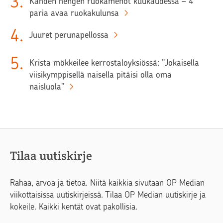
3
.
Kahden hengen ruokamenot kuukaudessa – 4
paria avaa ruokakulunsa
4
.
Juuret perunapellossa
5
.
Krista mökkeilee kerrostaloyksiössä: ”Jokaisella
viisikymppisellä naisella pitäisi olla oma
naisluola”
Tilaa uutiskirje
Rahaa, arvoa ja tietoa. Niitä kaikkia sivutaan OP Median
viikottaisissa uutiskirjeissä. Tilaa OP Median uutiskirje ja
kokeile. Kaikki kentät ovat pakollisia.