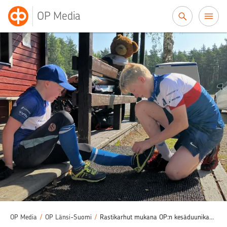
Siirry sisältöön
OP Media
OP Media
/
OP Länsi-Suomi
/
Rastikarhut mukana OP:n kesäduunikampanjassa