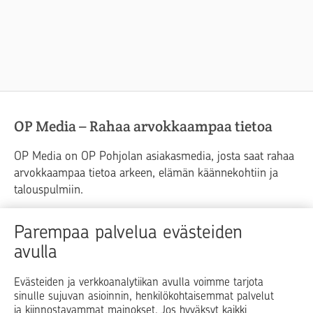
OP Media – Rahaa arvokkaampaa tietoa
OP Media on OP Pohjolan asiakasmedia, josta saat rahaa
arvokkaampaa tietoa arkeen, elämän käännekohtiin ja
talouspulmiin.
Raha
Koti
Elämä
Yrityselämä
Parempaa palvelua evästeiden
avulla
Blogit ja puheenvuorot
Osuuspankit
Evästeiden ja verkkoanalytiikan avulla voimme tarjota
sinulle sujuvan asioinnin, henkilökohtaisemmat palvelut
Op.fi
OP Koti
Pohjola Vahinkoapu
ja kiinnostavammat mainokset. Jos hyväksyt kaikki