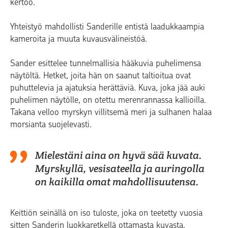
kertoo.
Yhteistyö mahdollisti Sanderille entistä laadukkaampia
kameroita ja muuta kuvausvälineistöä.
Sander esittelee tunnelmallisia hääkuvia puhelimensa
näytöltä. Hetket, joita hän on saanut taltioitua ovat
puhuttelevia ja ajatuksia herättäviä. Kuva, joka jää auki
puhelimen näytölle, on otettu merenrannassa kallioilla.
Takana velloo myrskyn villitsemä meri ja sulhanen halaa
morsianta suojelevasti.
Mielestäni aina on hyvä sää kuvata.
Myrskyllä, vesisateella ja auringolla
on kaikilla omat mahdollisuutensa.
Keittiön seinällä on iso tuloste, joka on teetetty vuosia
sitten Sanderin luokkaretkellä ottamasta kuvasta.