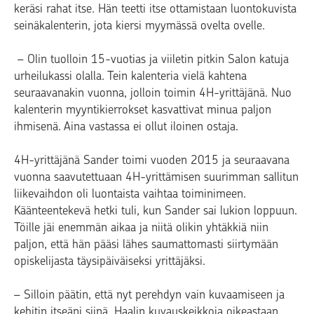
keräsi rahat itse. Hän teetti itse ottamistaan luontokuvista
seinäkalenterin, jota kiersi myymässä ovelta ovelle.
– Olin tuolloin 15-vuotias ja viiletin pitkin Salon katuja
urheilukassi olalla. Tein kalenteria vielä kahtena
seuraavanakin vuonna, jolloin toimin 4H-yrittäjänä. Nuo
kalenterin myyntikierrokset kasvattivat minua paljon
ihmisenä. Aina vastassa ei ollut iloinen ostaja.
4H-yrittäjänä Sander toimi vuoden 2015 ja seuraavana
vuonna saavutettuaan 4H-yrittämisen suurimman sallitun
liikevaihdon oli luontaista vaihtaa toiminimeen.
Käänteentekevä hetki tuli, kun Sander sai lukion loppuun.
Töille jäi enemmän aikaa ja niitä olikin yhtäkkiä niin
paljon, että hän pääsi lähes saumattomasti siirtymään
opiskelijasta täysipäiväiseksi yrittäjäksi.
– Silloin päätin, että nyt perehdyn vain kuvaamiseen ja
kehitin itseäni siinä. Haalin kuvauskeikkoja oikeastaan