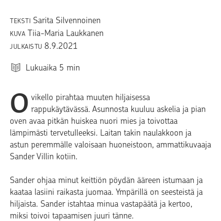
Sarita Silvennoinen
TEKSTI
Tiia-Maria Laukkanen
KUVA
8.9.2021
JULKAISTU
Lukuaika
5
min
O
vikello pirahtaa muuten hiljaisessa
rappukäytävässä. Asunnosta kuuluu askelia ja pian
oven avaa pitkän huiskea nuori mies ja toivottaa
lämpimästi tervetulleeksi. Laitan takin naulakkoon ja
astun peremmälle valoisaan huoneistoon, ammattikuvaaja
Sander Villin kotiin.
Sander ohjaa minut keittiön pöydän ääreen istumaan ja
kaataa lasiini raikasta juomaa. Ympärillä on seesteistä ja
hiljaista. Sander istahtaa minua vastapäätä ja kertoo,
miksi toivoi tapaamisen juuri tänne.