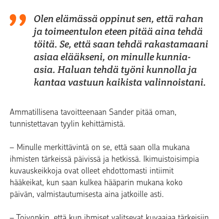
Olen elämässä oppinut sen, että rahan
ja toimeentulon eteen pitää aina tehdä
töitä. Se, että saan tehdä rakastamaani
asiaa elääkseni, on minulle kunnia-
asia. Haluan tehdä työni kunnolla ja
kantaa vastuun kaikista valinnoistani.
Ammatillisena tavoitteenaan Sander pitää oman,
tunnistettavan tyylin kehittämistä.
– Minulle merkittävintä on se, että saan olla mukana
ihmisten tärkeissä päivissä ja hetkissä. Ikimuistoisimpia
kuvauskeikkoja ovat olleet ehdottomasti intiimit
hääkeikat, kun saan kulkea hääparin mukana koko
päivän, valmistautumisesta aina jatkoille asti.
– Toivonkin, että kun ihmiset valitsevat kuvaajaa tärkeisiin