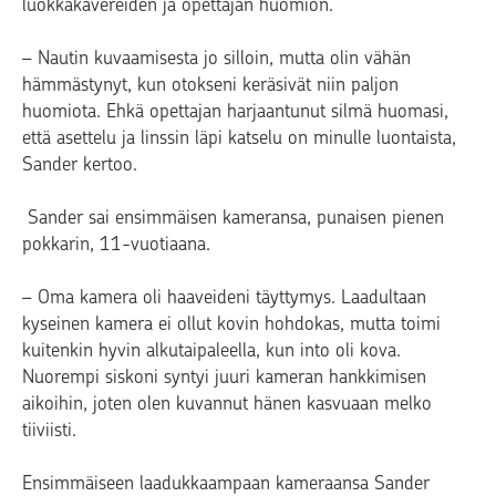
luokkakavereiden ja opettajan huomion.
– Nautin kuvaamisesta jo silloin, mutta olin vähän
hämmästynyt, kun otokseni keräsivät niin paljon
huomiota. Ehkä opettajan harjaantunut silmä huomasi,
että asettelu ja linssin läpi katselu on minulle luontaista,
Sander kertoo.
Sander sai ensimmäisen kameransa, punaisen pienen
pokkarin, 11-vuotiaana.
– Oma kamera oli haaveideni täyttymys. Laadultaan
kyseinen kamera ei ollut kovin hohdokas, mutta toimi
kuitenkin hyvin alkutaipaleella, kun into oli kova.
Nuorempi siskoni syntyi juuri kameran hankkimisen
aikoihin, joten olen kuvannut hänen kasvuaan melko
tiiviisti.
Ensimmäiseen laadukkaampaan kameraansa Sander