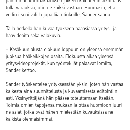
pahimman koronakaaoksen jälkeen kalenteriin alkoi taas
tulla varauksia, otin ne kaikki vastaan. Huomasin, että
vedin itseni välillä jopa liian tiukoille, Sander sanoo.
Tällä hetkellä hän kuvaa työkseen pääasiassa yritys- ja
häävideoita sekä valokuvia.
– Kesäkuun alusta elokuun loppuun on yleensä enemmän
juoksua hääkeikkojen osalta. Elokuusta alkaa yleensä
yritysvideoprojektit, kun työntekijät palaavat lomilta,
Sander kertoo.
Sander työskentelee yrityksessään yksin, joten hän vastaa
kaikesta aina suunnittelusta ja kuvaamisesta editointiin
asti. Yksinyrittäjänä hän pääsee toteuttamaan itseään.
Toimia omien tapojensa mukaan ja ottaa huomioon juuri
ne asiat, jotka ovat hänen mielestään kuvauksissa ne
kaikista olennaisimmat.