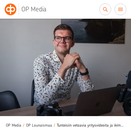
Siirry sisältöön
OP Media
OP Media
/
OP Lounaismaa
/
Tunteisiin vetoavia yritysvideoita ja ikimuistoisia hääkuvia – Sander Villin työssä palkitsevinta on pääsy ihmisten sydämiin