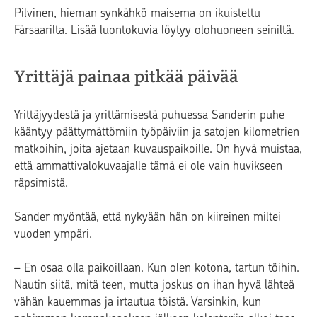
Pilvinen, hieman synkähkö maisema on ikuistettu
Färsaarilta. Lisää luontokuvia löytyy olohuoneen seiniltä.
Yrittäjä painaa pitkää päivää
Yrittäjyydestä ja yrittämisestä puhuessa Sanderin puhe
kääntyy päättymättömiin työpäiviin ja satojen kilometrien
matkoihin, joita ajetaan kuvauspaikoille. On hyvä muistaa,
että ammattivalokuvaajalle tämä ei ole vain huvikseen
räpsimistä.
Sander myöntää, että nykyään hän on kiireinen miltei
vuoden ympäri.
– En osaa olla paikoillaan. Kun olen kotona, tartun töihin.
Nautin siitä, mitä teen, mutta joskus on ihan hyvä lähteä
vähän kauemmas ja irtautua töistä. Varsinkin, kun