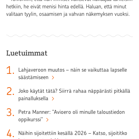
hetkiin, he eivät menisi hinta edellä. Haluan, että minut
valitaan tyylin, osaamisen ja vahvan näkemyksen vuoksi.
Luetuimmat
1
.
Lahjaveroon muutos – näin se vaikuttaa lapselle
säästämiseen
2
.
Joko käytät tätä? Siirrä rahaa näppärästi pitkällä
painalluksella
3
.
Petra Manner: ”Avioero oli minulle taloustiedon
oppikurssi”
4
.
Näihin sijoitettiin kesällä 2026 – Katso, sijoititko