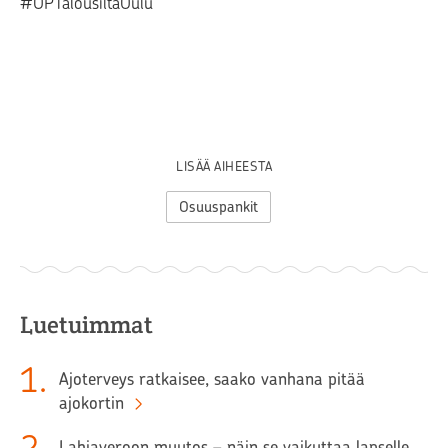
#OPTalousiltaOulu
LISÄÄ AIHEESTA
Osuuspankit
Luetuimmat
1
.
Ajoterveys ratkaisee, saako vanhana pitää
ajokortin
Lahjaveroon muutos – näin se vaikuttaa lapselle