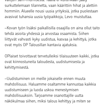
surkuttelemaan tilannetta, vaan käärittiin hihat ja alettiin
hommiin. Alueelle nousi uusia yrityksiä, jotka puolestaan
avasivat tuhansia uusia työpaikkoja, Levo muistuttaa.
–Kovan työn lisäksi paikallisilla osaajilla on aina ollut taito
tehdä asioita yhdessä ja arvostaa osaamista. Siihen
liittyvät vahvasti kyky uudistua, kasvaa ja kehittyä, jotka
ovat myös OP Talousillan kantavia ajatuksia.
OPlaiset toivottavat tervetulleiksi tilaisuuteen kaikki, jotka
ovat kiinnostuneita taloudesta, uudistumisesta ja
kehittymisestä.
–Uudistuminen on meille jokaiselle ennen muuta
mahdollisuus. Haluamme osaltamme kannustaa kaikkia
uudistumiseen ja luoda uskoa menestymisen
mahdollisuuksiin. Tarjoamme osanottajille uutta
näkökulmaa siihen, miksi talous kehittyy ja miten se