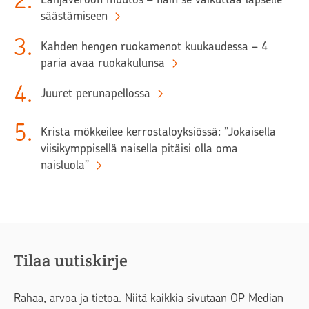
2
.
säästämiseen
3
.
Kahden hengen ruokamenot kuukaudessa – 4
paria avaa ruokakulunsa
4
.
Juuret perunapellossa
5
.
Krista mökkeilee kerrostaloyksiössä: ”Jokaisella
viisikymppisellä naisella pitäisi olla oma
naisluola”
Tilaa uutiskirje
Rahaa, arvoa ja tietoa. Niitä kaikkia sivutaan OP Median