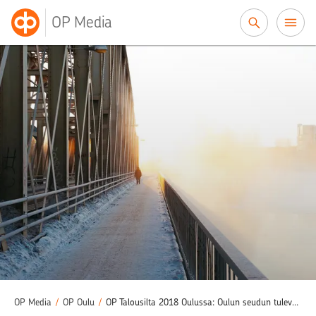
Siirry sisältöön
OP Media
OP Media
/
OP Oulu
/
OP Talousilta 2018 Oulussa: Oulun seudun tulevaisuus näyttää valoisalta