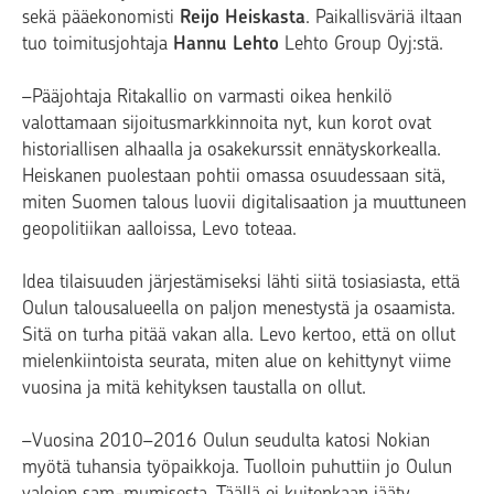
sekä pääekonomisti
Reijo Heiskasta
. Paikallisväriä iltaan
tuo toimitusjohtaja
Hannu Lehto
Lehto Group Oyj:stä.
–Pääjohtaja Ritakallio on varmasti oikea henkilö
valottamaan sijoitusmarkkinnoita nyt, kun korot ovat
historiallisen alhaalla ja osakekurssit ennätyskorkealla.
Heiskanen puolestaan pohtii omassa osuudessaan sitä,
miten Suomen talous luovii digitalisaation ja muuttuneen
geopolitiikan aalloissa, Levo toteaa.
Idea tilaisuuden järjestämiseksi lähti siitä tosiasiasta, että
Oulun talousalueella on paljon menestystä ja osaamista.
Sitä on turha pitää vakan alla. Levo kertoo, että on ollut
mielenkiintoista seurata, miten alue on kehittynyt viime
vuosina ja mitä kehityksen taustalla on ollut.
–Vuosina 2010–2016 Oulun seudulta katosi Nokian
myötä tuhansia työpaikkoja. Tuolloin puhuttiin jo Oulun
valojen sam-mumisesta. Täällä ei kuitenkaan jääty