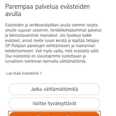
Raha
Koti
Elämä
Yrityselämä
Parempaa palvelua evästeiden
avulla
Blogit ja puheenvuorot
Osuuspankit
Evästeiden ja verkkoanalytiikan avulla voimme tarjota
sinulle sujuvan asioinnin, henkilökohtaisemmat palvelut
Op.fi
OP Koti
Pohjola Vahinkoapu
ja kiinnostavammat mainokset. Jos hyväksyt kaikki
evästeet, annat meille luvan kerätä ja käyttää tietojasi
Facebook
X
LinkedIn
Instagram
OP Pohjolan palvelujen kehittämiseen ja mainonnan
kohdentamiseen. Voit myös valita, mitä evästeitä sallit.
Osa evästeistä on sivustojemme luotettavan ja
turvallisen toiminnan kannalta välttämättömiä.
© OP Pohjola
Lue lisää evästeistä
Info
Käyttöehdot
Jatka välttämättömillä
Saavutettavuusseloste
Evästeiden käyttö
Valitse hyväksyttävät
Tilaa uutiskirje