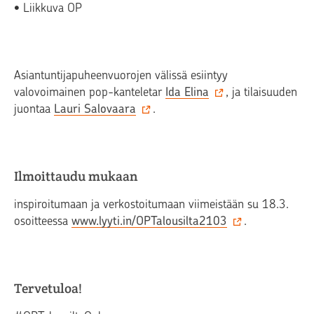
• Liikkuva OP
Asiantuntijapuheenvuorojen välissä esiintyy
valovoimainen pop-kanteletar
Ida Elina
, ja tilaisuuden
juontaa
Lauri Salovaara
.
Ilmoittaudu mukaan
inspiroitumaan ja verkostoitumaan viimeistään su 18.3.
osoitteessa
www.lyyti.in/OPTalousilta2103
.
Tervetuloa!