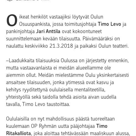
O
ikeat henkilöt vastaajiksi löytyvät Oulun
Osuuspankista, jossa toimitusjohtaja
Timo Levo
ja
pankinjohtaja
Jari Anttila
ovat kokoontuneet
suunnittelemaan kevään tilaisuutta. Päivämääräksi on
naulattu keskiviikko 21.3.2018 ja paikaksi Oulun teatteri.
–Laadukkaita tilaisuuksia Oulussa on järjestetty ennenkin,
mutta vastaavanlaista ei meidän alueellamme ole
aiemmin ollut. Meidän mielestämme Oulu yksinkertaisesti
ansaitsee tilaisuuden, jonka ytimessä ovat kasvu ja
kehitys ryyditettynä oululaisella mentaliteetilla,
yhteistyöllä sekä taidolla tehdä asioita aivan uudella
tavalla, Timo Levo taustoittaa.
Oululaisilla on nyt mahdollisuus päästä tuoreeltaan
kuulemaan OP Ryhmän uutta pääjohtajaa
Timo
Ritakalliota
, joka aloittaa tehtävässään maaliskuun alussa,