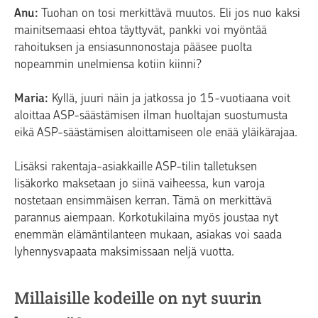
Anu:
Tuohan on tosi merkittävä muutos. Eli jos nuo kaksi
mainitsemaasi ehtoa täyttyvät, pankki voi myöntää
rahoituksen ja ensiasunnonostaja pääsee puolta
nopeammin unelmiensa kotiin kiinni?
Maria:
Kyllä, juuri näin ja jatkossa jo 15-vuotiaana voit
aloittaa ASP-säästämisen ilman huoltajan suostumusta
eikä ASP-säästämisen aloittamiseen ole enää yläikärajaa.
Lisäksi rakentaja-asiakkaille ASP-tilin talletuksen
lisäkorko maksetaan jo siinä vaiheessa, kun varoja
nostetaan ensimmäisen kerran. Tämä on merkittävä
parannus aiempaan. Korkotukilaina myös joustaa nyt
enemmän elämäntilanteen mukaan, asiakas voi saada
lyhennysvapaata maksimissaan neljä vuotta.
Millaisille kodeille on nyt suurin