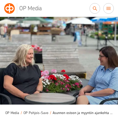
Siirry sisältöön
OP Media
OP Media
/
OP Pohjois-Savo
/
Asunnon ostoon ja myyntiin ajankohta on aina sopiva