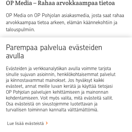
OP Media – Rahaa arvokkaampaa tietoa
OP Media on OP Pohjolan asiakasmedia, josta saat rahaa
arvokkaampaa tietoa arkeen, elämän käännekohtiin ja
talouspulmiin.
Raha
Koti
Elämä
Yrityselämä
Parempaa palvelua evästeiden
avulla
Blogit ja puheenvuorot
Osuuspankit
Evästeiden ja verkkoanalytiikan avulla voimme tarjota
sinulle sujuvan asioinnin, henkilökohtaisemmat palvelut
Op.fi
OP Koti
Pohjola Vahinkoapu
ja kiinnostavammat mainokset. Jos hyväksyt kaikki
evästeet, annat meille luvan kerätä ja käyttää tietojasi
Facebook
X
LinkedIn
Instagram
OP Pohjolan palvelujen kehittämiseen ja mainonnan
kohdentamiseen. Voit myös valita, mitä evästeitä sallit.
Osa evästeistä on sivustojemme luotettavan ja
turvallisen toiminnan kannalta välttämättömiä.
© OP Pohjola
Lue lisää evästeistä
Info