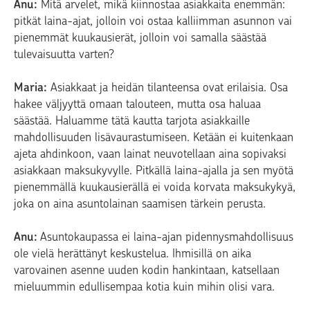
Anu:
Mitä arvelet, mikä kiinnostaa asiakkaita enemmän:
pitkät laina-ajat, jolloin voi ostaa kalliimman asunnon vai
pienemmät kuukausierät, jolloin voi samalla säästää
tulevaisuutta varten?
Maria:
Asiakkaat ja heidän tilanteensa ovat erilaisia. Osa
hakee väljyyttä omaan talouteen, mutta osa haluaa
säästää. Haluamme tätä kautta tarjota asiakkaille
mahdollisuuden lisävaurastumiseen. Ketään ei kuitenkaan
ajeta ahdinkoon, vaan lainat neuvotellaan aina sopivaksi
asiakkaan maksukyvylle. Pitkällä laina-ajalla ja sen myötä
pienemmällä kuukausierällä ei voida korvata maksukykyä,
joka on aina asuntolainan saamisen tärkein perusta.
Anu:
Asuntokaupassa ei laina-ajan pidennysmahdollisuus
ole vielä herättänyt keskustelua. Ihmisillä on aika
varovainen asenne uuden kodin hankintaan, katsellaan
mieluummin edullisempaa kotia kuin mihin olisi vara.