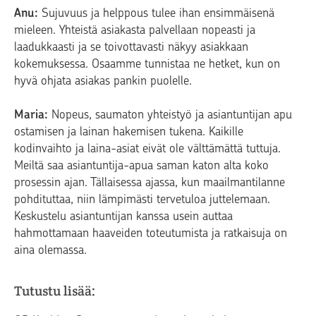
Anu:
Sujuvuus ja helppous tulee ihan ensimmäisenä
mieleen. Yhteistä asiakasta palvellaan nopeasti ja
laadukkaasti ja se toivottavasti näkyy asiakkaan
kokemuksessa. Osaamme tunnistaa ne hetket, kun on
hyvä ohjata asiakas pankin puolelle.
Maria:
Nopeus, saumaton yhteistyö ja asiantuntijan apu
ostamisen ja lainan hakemisen tukena. Kaikille
kodinvaihto ja laina-asiat eivät ole välttämättä tuttuja.
Meiltä saa asiantuntija-apua saman katon alta koko
prosessin ajan. Tällaisessa ajassa, kun maailmantilanne
pohdituttaa, niin lämpimästi tervetuloa juttelemaan.
Keskustelu asiantuntijan kanssa usein auttaa
hahmottamaan haaveiden toteutumista ja ratkaisuja on
aina olemassa.
Tutustu lisää: