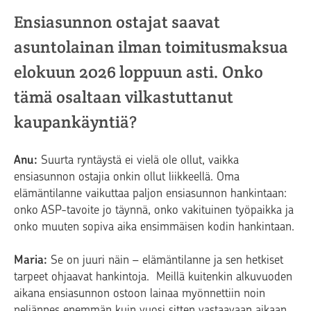
Ensiasunnon ostajat saavat
asuntolainan ilman toimitusmaksua
elokuun 2026 loppuun asti. Onko
tämä osaltaan vilkastuttanut
kaupankäyntiä?
Anu:
Suurta ryntäystä ei vielä ole ollut, vaikka
ensiasunnon ostajia onkin ollut liikkeellä. Oma
elämäntilanne vaikuttaa paljon ensiasunnon hankintaan:
onko ASP-tavoite jo täynnä, onko vakituinen työpaikka ja
onko muuten sopiva aika ensimmäisen kodin hankintaan.
Maria:
Se on juuri näin – elämäntilanne ja sen hetkiset
tarpeet ohjaavat hankintoja. Meillä kuitenkin alkuvuoden
aikana ensiasunnon ostoon lainaa myönnettiin noin
neljännes enemmän kuin vuosi sitten vastaavaan aikaan.