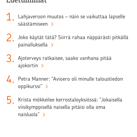
1
.
Lahjaveroon muutos – näin se vaikuttaa lapselle
säästämiseen
2
.
Joko käytät tätä? Siirrä rahaa näppärästi pitkällä
painalluksella
3
.
Ajoterveys ratkaisee, saako vanhana pitää
ajokortin
4
.
Petra Manner: ”Avioero oli minulle taloustiedon
oppikurssi”
5
.
Krista mökkeilee kerrostaloyksiössä: ”Jokaisella
viisikymppisellä naisella pitäisi olla oma
naisluola”