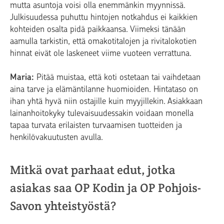
mutta asuntoja voisi olla enemmänkin myynnissä.
Julkisuudessa puhuttu hintojen notkahdus ei kaikkien
kohteiden osalta pidä paikkaansa. Viimeksi tänään
aamulla tarkistin, että omakotitalojen ja rivitalokotien
hinnat eivät ole laskeneet viime vuoteen verrattuna.
Maria:
Pitää muistaa, että koti ostetaan tai vaihdetaan
aina tarve ja elämäntilanne huomioiden. Hintataso on
ihan yhtä hyvä niin ostajille kuin myyjillekin. Asiakkaan
lainanhoitokyky tulevaisuudessakin voidaan monella
tapaa turvata erilaisten turvaamisen tuotteiden ja
henkilövakuutusten avulla.
Mitkä ovat parhaat edut, jotka
asiakas saa OP Kodin ja OP Pohjois-
Savon yhteistyöstä?