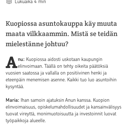
Lukuaika
4
min
Kuopiossa asuntokauppa käy muuta
maata vilkkaammin. Mistä se teidän
mielestänne johtuu?
A
nu:
Kuopiossa aidosti uskotaan kaupungin
elinvoimaan. Täällä on tehty oikeita päätöksiä
vuosien saatossa ja vallalla on positiivinen henki ja
eteenpäin menemisen asenne. Kaikki tuo luo asuntoihin
kysyntää.
Maria:
Ihan samoin ajatuksin Anun kanssa. Kuopion
elinvoimaisuus, opiskelumahdollisuudet ja kansainvälisyys
tuovat vireyttä, monimuotoisuutta ja investoinnit luovat
työpaikkoja alueelle.