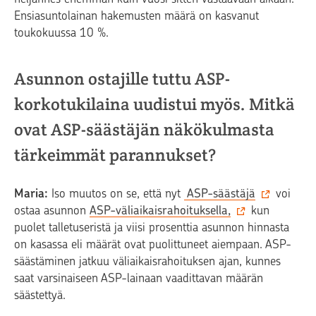
Ensiasuntolainan hakemusten määrä on kasvanut
toukokuussa 10 %.
Asunnon ostajille tuttu ASP-
korkotukilaina uudistui myös. Mitkä
ovat ASP-säästäjän näkökulmasta
tärkeimmät parannukset?
Maria:
Iso muutos on se, että nyt
ASP-säästäjä
voi
ostaa asunnon
ASP-väliaikaisrahoituksella,
kun
puolet talletuseristä ja viisi prosenttia asunnon hinnasta
on kasassa eli määrät ovat puolittuneet aiempaan. ASP-
säästäminen jatkuu väliaikaisrahoituksen ajan, kunnes
saat varsinaiseen ASP-lainaan vaadittavan määrän
säästettyä.