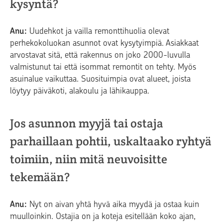
kysyntä?
Anu:
Uudehkot ja vailla remonttihuolia olevat
perhekokoluokan asunnot ovat kysytyimpiä. Asiakkaat
arvostavat sitä, että rakennus on joko 2000-luvulla
valmistunut tai että isommat remontit on tehty. Myös
asuinalue vaikuttaa. Suosituimpia ovat alueet, joista
löytyy päiväkoti, alakoulu ja lähikauppa.
Jos asunnon myyjä tai ostaja
parhaillaan pohtii, uskaltaako ryhtyä
toimiin, niin mitä neuvoisitte
tekemään?
Anu:
Nyt on aivan yhtä hyvä aika myydä ja ostaa kuin
muulloinkin. Ostajia on ja koteja esitellään koko ajan,