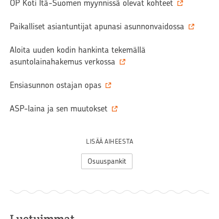
OP Koti Itä-Suomen myynnissä olevat kohteet
Paikalliset asiantuntijat apunasi asunnonvaidossa
Aloita uuden kodin hankinta tekemällä
asuntolainahakemus verkossa
Ensiasunnon ostajan opas
ASP-laina ja sen muutokset
LISÄÄ AIHEESTA
Osuuspankit
Luetuimmat