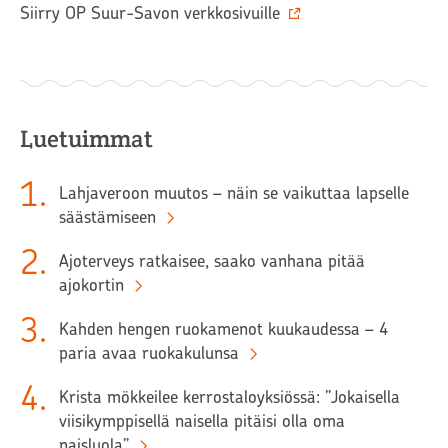
Siirry OP Suur-Savon verkkosivuille
Luetuimmat
1
.
Lahjaveroon muutos – näin se vaikuttaa lapselle
säästämiseen
2
.
Ajoterveys ratkaisee, saako vanhana pitää
ajokortin
3
.
Kahden hengen ruokamenot kuukaudessa – 4
paria avaa ruokakulunsa
4
.
Krista mökkeilee kerrostaloyksiössä: ”Jokaisella
viisikymppisellä naisella pitäisi olla oma
naisluola”