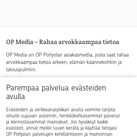
OP Media – Rahaa arvokkaampaa tietoa
OP Media on OP Pohjolan asiakasmedia, josta saat rahaa
arvokkaampaa tietoa arkeen, elämän käännekohtiin ja
talouspulmiin.
Raha
Koti
Elämä
Yrityselämä
Parempaa palvelua evästeiden
avulla
Blogit ja puheenvuorot
Osuuspankit
Evästeiden ja verkkoanalytiikan avulla voimme tarjota
sinulle sujuvan asioinnin, henkilökohtaisemmat palvelut
Op.fi
OP Koti
Pohjola Vahinkoapu
ja kiinnostavammat mainokset. Jos hyväksyt kaikki
evästeet, annat meille luvan kerätä ja käyttää tietojasi
Facebook
X
LinkedIn
Instagram
OP Pohjolan palvelujen kehittämiseen ja mainonnan