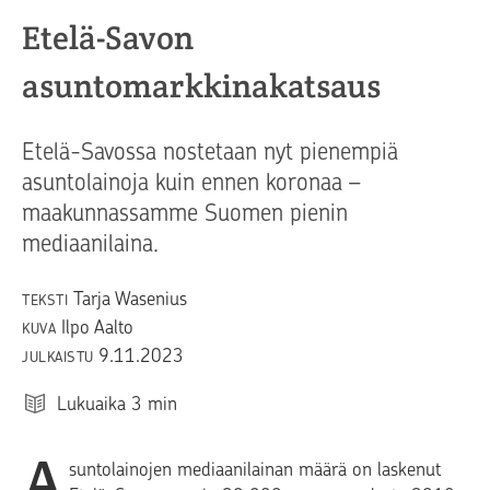
Etelä-Savon
asuntomarkkinakatsaus
Etelä-Savossa nostetaan nyt pienempiä
asuntolainoja kuin ennen koronaa –
maakunnassamme Suomen pienin
mediaanilaina.
Tarja Wasenius
TEKSTI
Ilpo Aalto
KUVA
9.11.2023
JULKAISTU
Lukuaika
3
min
A
suntolainojen mediaanilainan määrä on laskenut