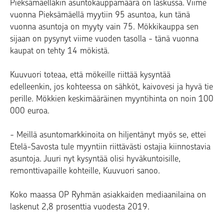
Pieksämäelläkin asuntokauppamäärä on laskussa. Viime
vuonna Pieksämäellä myytiin 95 asuntoa, kun tänä
vuonna asuntoja on myyty vain 75. Mökkikauppa sen
sijaan on pysynyt viime vuoden tasolla - tänä vuonna
kaupat on tehty 14 mökistä.
Kuuvuori toteaa, että mökeille riittää kysyntää
edelleenkin, jos kohteessa on sähköt, kaivovesi ja hyvä tie
perille. Mökkien keskimääräinen myyntihinta on noin 100
000 euroa.
- Meillä asuntomarkkinoita on hiljentänyt myös se, ettei
Etelä-Savosta tule myyntiin riittävästi ostajia kiinnostavia
asuntoja. Juuri nyt kysyntää olisi hyväkuntoisille,
remonttivapaille kohteille, Kuuvuori sanoo.
Koko maassa OP Ryhmän asiakkaiden mediaanilaina on
laskenut 2,8 prosenttia vuodesta 2019.