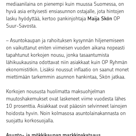
mediaanilaina on pienempi kuin muussa Suomessa, on
hyvä asia erityisesti ensiasunnon ostajalle, jota hintojen
lasku hyödyttää, kertoo pankinjohtaja
Maija Skön
OP
Suur-Savosta.
– Asuntokaupan ja rahoituksen kysynnän hiljenemiseen
on vaikuttanut eniten viimeisen vuoden aikana nopeasti
tapahtunut korkojen nousu, jonka tasaantumista
lähikuukausina odottavat niin asiakkaat kuin OP Ryhmän
ekonomistitkin. Lisäksi noussut inflaatio on saanut monet
miettimään tarkemmin asunnon hankintaa, Skön jatkaa.
Korkojen noususta huolimatta maksuohjelman
muutoshakemukset ovat laskeneet viime vuodesta lähes
10 prosenttia. Asiakkaat ovat pääosin selvinneet lainojen
hoidosta hyvin. Noin kolmasosa asuntolainakannasta on
suojattu korkosuojalla.
Asunto- ja mökkikaupan markkinakatsaus