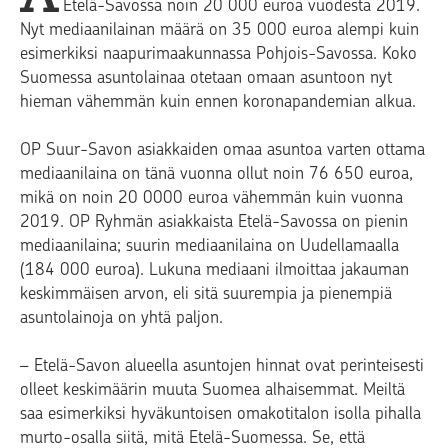
Etelä-Savossa noin 20 000 euroa vuodesta 2019.
Nyt mediaanilainan määrä on 35 000 euroa alempi kuin
esimerkiksi naapurimaakunnassa Pohjois-Savossa. Koko
Suomessa asuntolainaa otetaan omaan asuntoon nyt
hieman vähemmän kuin ennen koronapandemian alkua.
OP Suur-Savon asiakkaiden omaa asuntoa varten ottama
mediaanilaina on tänä vuonna ollut noin 76 650 euroa,
mikä on noin 20 0000 euroa vähemmän kuin vuonna
2019. OP Ryhmän asiakkaista Etelä-Savossa on pienin
mediaanilaina; suurin mediaanilaina on Uudellamaalla
(184 000 euroa). Lukuna mediaani ilmoittaa jakauman
keskimmäisen arvon, eli sitä suurempia ja pienempiä
asuntolainoja on yhtä paljon.
– Etelä-Savon alueella asuntojen hinnat ovat perinteisesti
olleet keskimäärin muuta Suomea alhaisemmat. Meiltä
saa esimerkiksi hyväkuntoisen omakotitalon isolla pihalla
murto-osalla siitä, mitä Etelä-Suomessa. Se, että