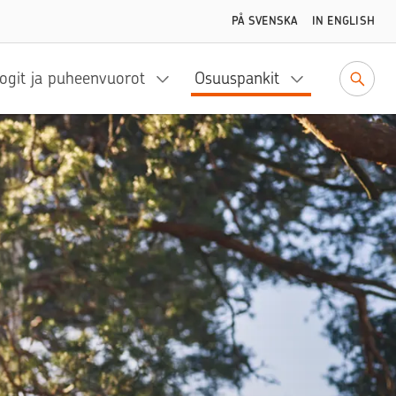
PÅ SVENSKA
IN ENGLISH
ogit ja puheenvuorot
Osuuspankit