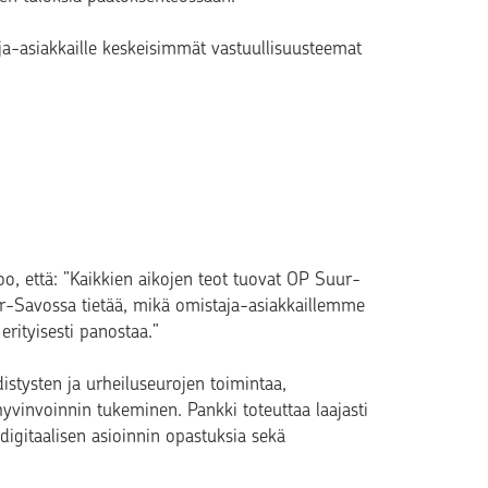
-asiakkaille keskeisimmät vastuullisuusteemat
o, että: ”Kaikkien aikojen teot tuovat OP Suur-
-Savossa tietää, mikä omistaja-asiakkaillemme
rityisesti panostaa.” ​
tysten ja urheiluseurojen toimintaa,
 hyvinvoinnin tukeminen. Pankki toteuttaa laajasti
digitaalisen asioinnin opastuksia sekä
​