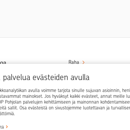
toa
Raha
Koti
at rahaa
palvelua evästeiden avulla
in ja
Elämä
kkoanalytiikan avulla voimme tarjota sinulle sujuvan asioinnin, he
Yrityselämä
ostavammat mainokset. Jos hyväksyt kaikki evästeet, annat meille lu
i OP Pohjolan palvelujen kehittämiseen ja mainonnan kohdentamisee
Blogit ja puheenvuorot
teitä sallit. Osa evästeistä on sivustojemme luotettavan ja turvallis
ättömiä.
Osuuspankit
stä