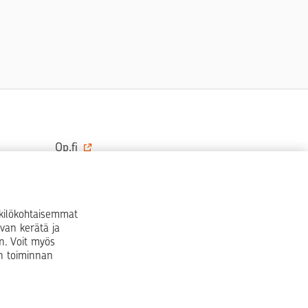
Op.fi
OP Koti
Pohjola Vahinkoapu
nkilökohtaisemmat
van kerätä ja
Facebook
X
LinkedIn
Instagram
n. Voit myös
en toiminnan