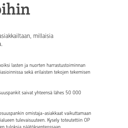
ihin
iakkailtaan, millaisia
a.
moiksi lasten ja nuorten harrastustoiminnan
iasioinnissa sekä erilaisten tekojen tekemisen
osuuspankit saivat yhteensä lähes 50 000
a osuuspankin omistaja-asiakkaat vaikuttamaan
alueen tulevaisuuteen. Kysely toteutettiin OP
n tuloksia päätöksenteossaan.​