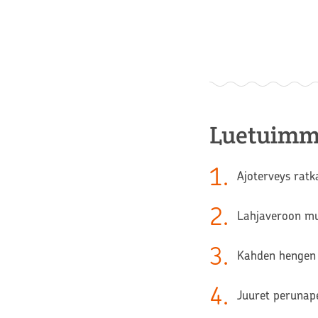
Luetuimm
1
.
Ajoterveys ratk
2
.
Lahjaveroon muu
3
.
Kahden hengen 
4
.
Juuret perunape