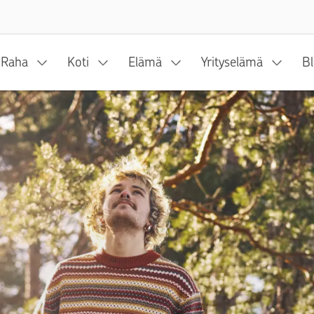
Siirry sisältöön
Raha
Koti
Elämä
Yrityselämä
Bl