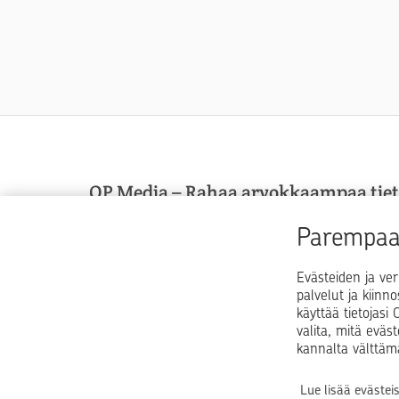
OP Media – Rahaa arvokkaampaa tie
OP Media on OP Pohjolan asiakasmedia, josta sa
Parempaa 
arvokkaampaa tietoa arkeen, elämän käännekohti
talouspulmiin.
Evästeiden ja ver
palvelut ja kiinn
käyttää tietojas
valita, mitä eväs
kannalta välttäm
Lue lisää evästei