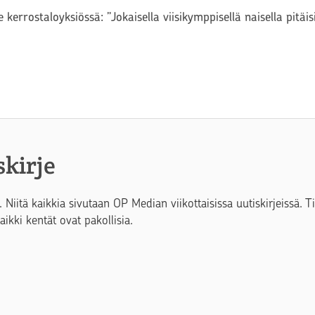
 kerrostaloyksiössä: ”Jokaisella viisikymppisellä naisella pitäi
skirje
. Niitä kaikkia sivutaan OP Median viikottaisissa uutiskirjeissä. 
Kaikki kentät ovat pakollisia.