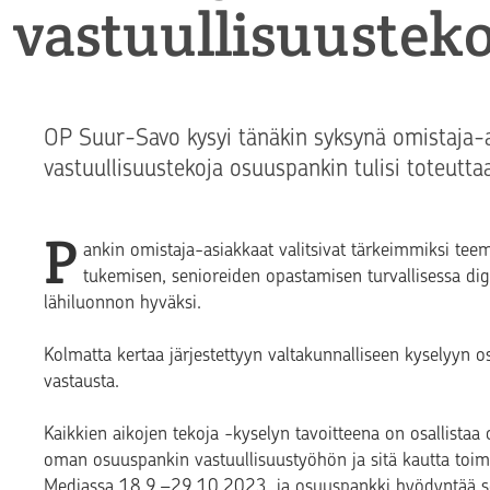
vastuullisuusteko
OP Suur-Savo kysyi tänäkin syksynä omistaja-as
vastuullisuustekoja osuuspankin tulisi toteutta
P
ankin omistaja-asiakkaat valitsivat tärkeimmiksi tee
tukemisen, senioreiden opastamisen turvallisessa dig
lähiluonnon hyväksi.
Kolmatta kertaa järjestettyyn valtakunnalliseen kyselyyn 
vastausta.​
Kaikkien aikojen tekoja -kyselyn tavoitteena on osallista
oman osuuspankin vastuullisuustyöhön ja sitä kautta toimi
Mediassa 18.9.–29.10.2023, ja osuuspankki hyödyntää se