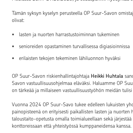
Tämän syksyn kyselyn perusteella OP Suur-Savon omistaja
olivat:
lasten ja nuorten harrastustoiminnan tukeminen
senioreiden opastaminen turvallisessa digiasioinnissa
erilaisten tekojen tekeminen lähiluonnon hyväksi
OP Suur-Savon riskienhallintajohtaja
Heikki Huhtala
sano
Savon vastuullisuusohjelmaa eläväksi. Haluamme OP Suur
on tärkeää ja millaiseen vastuullisuustyöhön meidän tulisi e
Vuonna 2024 OP Suur-Savo tukee edelleen lukuisten yhdis
painopisteenä on erityisesti paikallisten lasten ja nuorten
taloustaito-opetusta omalla toimialueellaan sekä järjestää 
konttoreissaan että yhteistyössä kumppaneidensa kanssa. 