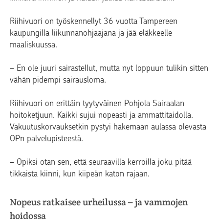
Riihivuori on työskennellyt 36 vuotta Tampereen
kaupungilla liikunnanohjaajana ja jää eläkkeelle
maaliskuussa.
– En ole juuri sairastellut, mutta nyt loppuun tulikin sitten
vähän pidempi sairausloma.
Riihivuori on erittäin tyytyväinen Pohjola Sairaalan
hoitoketjuun. Kaikki sujui nopeasti ja ammattitaidolla.
Vakuutuskorvauksetkin pystyi hakemaan aulassa olevasta
OPn palvelupisteestä.
– Opiksi otan sen, että seuraavilla kerroilla joku pitää
tikkaista kiinni, kun kiipeän katon rajaan.
Nopeus ratkaisee urheilussa – ja vammojen
hoidossa