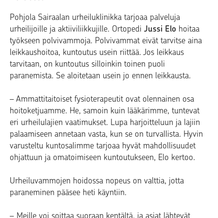
Pohjola Sairaalan urheiluklinikka tarjoaa palveluja
urheilijoille ja aktiiviliikkujille. Ortopedi
Jussi Elo
hoitaa
työkseen polvivammoja. Polvivammat eivät tarvitse aina
leikkaushoitoa, kuntoutus usein riittää. Jos leikkaus
tarvitaan, on kuntoutus silloinkin toinen puoli
paranemista. Se aloitetaan usein jo ennen leikkausta.
– Ammattitaitoiset fysioterapeutit ovat olennainen osa
hoitoketjuamme. He, samoin kuin lääkärimme, tuntevat
eri urheilulajien vaatimukset. Lupa harjoitteluun ja lajiin
palaamiseen annetaan vasta, kun se on turvallista. Hyvin
varusteltu kuntosalimme tarjoaa hyvät mahdollisuudet
ohjattuun ja omatoimiseen kuntoutukseen, Elo kertoo.
Urheiluvammojen hoidossa nopeus on valttia, jotta
paraneminen pääsee heti käyntiin.
– Meille voi soittaa suoraan kentältä, ja asiat lähtevät