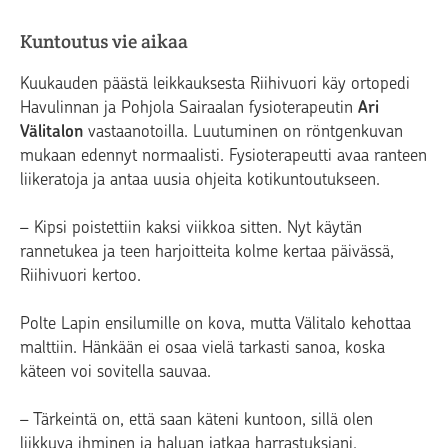
Kuntoutus vie aikaa
Kuukauden päästä leikkauksesta Riihivuori käy ortopedi
Havulinnan ja Pohjola Sairaalan fysioterapeutin
Ari
Välitalon
vastaanotoilla. Luutuminen on röntgenkuvan
mukaan edennyt normaalisti. Fysioterapeutti avaa ranteen
liikeratoja ja antaa uusia ohjeita kotikuntoutukseen.
– Kipsi poistettiin kaksi viikkoa sitten. Nyt käytän
rannetukea ja teen harjoitteita kolme kertaa päivässä,
Riihivuori kertoo.
Polte Lapin ensilumille on kova, mutta Välitalo kehottaa
malttiin. Hänkään ei osaa vielä tarkasti sanoa, koska
käteen voi sovitella sauvaa.
– Tärkeintä on, että saan käteni kuntoon, sillä olen
liikkuva ihminen ja haluan jatkaa harrastuksiani.