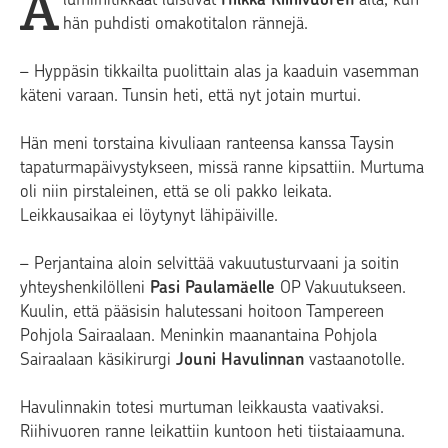
A
hän puhdisti omakotitalon rännejä.
– Hyppäsin tikkailta puolittain alas ja kaaduin vasemman
käteni varaan. Tunsin heti, että nyt jotain murtui.
Hän meni torstaina kivuliaan ranteensa kanssa Taysin
tapaturmapäivystykseen, missä ranne kipsattiin. Murtuma
oli niin pirstaleinen, että se oli pakko leikata.
Leikkausaikaa ei löytynyt lähipäiville.
– Perjantaina aloin selvittää vakuutusturvaani ja soitin
yhteyshenkilölleni
Pasi Paulamäelle
OP Vakuutukseen.
Kuulin, että pääsisin halutessani hoitoon Tampereen
Pohjola Sairaalaan. Meninkin maanantaina Pohjola
Sairaalaan käsikirurgi
Jouni Havulinnan
vastaanotolle.
Havulinnakin totesi murtuman leikkausta vaativaksi.
Riihivuoren ranne leikattiin kuntoon heti tiistaiaamuna.