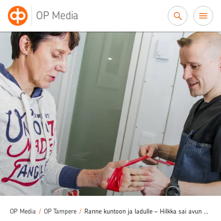
Siirry sisältöön
OP Media
OP Media
/
OP Tampere
/
Ranne kuntoon ja ladulle – Hilkka sai avun Pohjola Sairaalasta