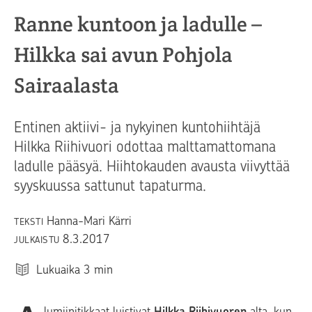
Ranne kuntoon ja ladulle –
Hilkka sai avun Pohjola
Sairaalasta
Entinen aktiivi- ja nykyinen kuntohiihtäjä
Hilkka Riihivuori odottaa malttamattomana
ladulle pääsyä. Hiihtokauden avausta viivyttää
syyskuussa sattunut tapaturma.
Hanna-Mari Kärri
TEKSTI
8.3.2017
JULKAISTU
Lukuaika
3
min
lumiinitikkaat luistivat
Hilkka Riihivuoren
alta, kun