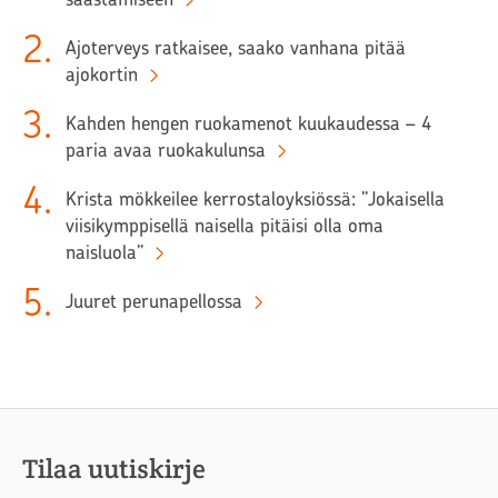
2
.
Ajoterveys ratkaisee, saako vanhana pitää
ajokortin
3
.
Kahden hengen ruokamenot kuukaudessa – 4
paria avaa ruokakulunsa
4
.
Krista mökkeilee kerrostaloyksiössä: ”Jokaisella
viisikymppisellä naisella pitäisi olla oma
naisluola”
5
.
Juuret perunapellossa
Tilaa uutiskirje