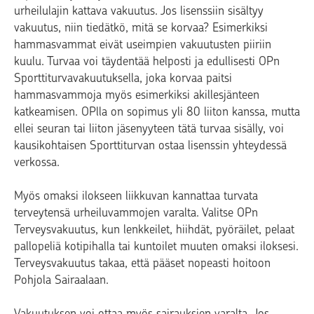
urheilulajin kattava vakuutus. Jos lisenssiin sisältyy
vakuutus, niin tiedätkö, mitä se korvaa? Esimerkiksi
hammasvammat eivät useimpien vakuutusten piiriin
kuulu. Turvaa voi täydentää helposti ja edullisesti OPn
Sporttiturvavakuutuksella, joka korvaa paitsi
hammasvammoja myös esimerkiksi akillesjänteen
katkeamisen. OPlla on sopimus yli 80 liiton kanssa, mutta
ellei seuran tai liiton jäsenyyteen tätä turvaa sisälly, voi
kausikohtaisen Sporttiturvan ostaa lisenssin yhteydessä
verkossa.
Myös omaksi ilokseen liikkuvan kannattaa turvata
terveytensä urheiluvammojen varalta. Valitse OPn
Terveysvakuutus, kun lenkkeilet, hiihdät, pyöräilet, pelaat
pallopeliä kotipihalla tai kuntoilet muuten omaksi iloksesi.
Terveysvakuutus takaa, että pääset nopeasti hoitoon
Pohjola Sairaalaan.
Vakuutuksen voi ottaa myös sairauksien varalta. Jos