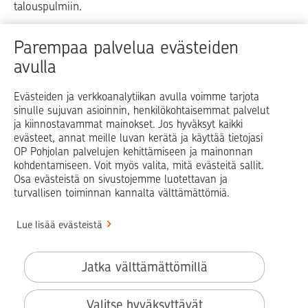
talouspulmiin.
Raha
Koti
Elämä
Yrityselämä
Parempaa palvelua evästeiden
avulla
Blogit ja puheenvuorot
Osuuspankit
Evästeiden ja verkkoanalytiikan avulla voimme tarjota
sinulle sujuvan asioinnin, henkilökohtaisemmat palvelut
Op.fi
OP Koti
Pohjola Vahinkoapu
ja kiinnostavammat mainokset. Jos hyväksyt kaikki
evästeet, annat meille luvan kerätä ja käyttää tietojasi
Facebook
X
LinkedIn
Instagram
OP Pohjolan palvelujen kehittämiseen ja mainonnan
kohdentamiseen. Voit myös valita, mitä evästeitä sallit.
Osa evästeistä on sivustojemme luotettavan ja
turvallisen toiminnan kannalta välttämättömiä.
© OP Pohjola
Lue lisää evästeistä
Info
Käyttöehdot
Jatka välttämättömillä
Saavutettavuusseloste
Evästeiden käyttö
Valitse hyväksyttävät