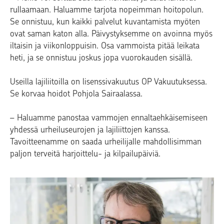
rullaamaan. Haluamme tarjota nopeimman hoitopolun.
Se onnistuu, kun kaikki palvelut kuvantamista myöten
ovat saman katon alla. Päivystyksemme on avoinna myös
iltaisin ja viikonloppuisin. Osa vammoista pitää leikata
heti, ja se onnistuu joskus jopa vuorokauden sisällä.
Useilla lajiliitoilla on lisenssivakuutus OP Vakuutuksessa.
Se korvaa hoidot Pohjola Sairaalassa.
– Haluamme panostaa vammojen ennaltaehkäisemiseen
yhdessä urheiluseurojen ja lajiliittojen kanssa.
Tavoitteenamme on saada urheilijalle mahdollisimman
paljon terveitä harjoittelu- ja kilpailupäiviä.