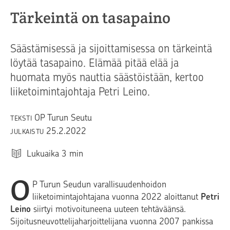
Tärkeintä on tasapaino
Säästämisessä ja sijoittamisessa on tärkeintä
löytää tasapaino. Elämää pitää elää ja
huomata myös nauttia säästöistään, kertoo
liiketoimintajohtaja Petri Leino.
OP Turun Seutu
TEKSTI
25.2.2022
JULKAISTU
Lukuaika
3
min
O
P Turun Seudun varallisuudenhoidon
liiketoimintajohtajana vuonna 2022 aloittanut
Petri
Leino
siirtyi motivoituneena uuteen tehtäväänsä.
Sijoitusneuvottelijaharjoittelijana vuonna 2007 pankissa