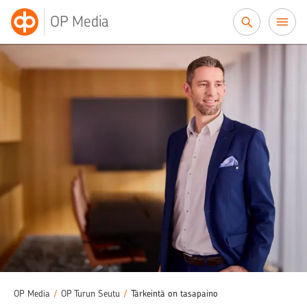
Siirry sisältöön
OP Media
OP Media
/
OP Turun Seutu
/
Tärkeintä on tasapaino