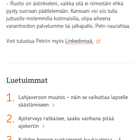
- Ruotsi on äidinkieleni, vaikka sitä ei nimestäni ehkä
pysty suoraan päättelemään. Kanssani voi siis tulla
juttusille molemmilla kotimaisilla, olipa aiheena
varainhoidon palvelumme tai jalkapallo, Petri naurahtaa.
Voit tutustua Petriin myös
Linkedinissä.
Luetuimmat
1
.
Lahjaveroon muutos – näin se vaikuttaa lapselle
säästämiseen
2
.
Ajoterveys ratkaisee, saako vanhana pitää
ajokortin
Kahden hengen ruokamenot kuukaudessa – 4