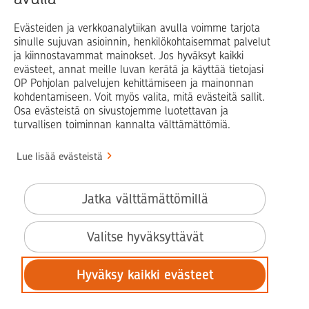
Evästeiden ja verkkoanalytiikan avulla voimme tarjota
sinulle sujuvan asioinnin, henkilökohtaisemmat palvelut
Op.fi
OP Koti
Pohjola Vahinkoapu
ja kiinnostavammat mainokset. Jos hyväksyt kaikki
evästeet, annat meille luvan kerätä ja käyttää tietojasi
Facebook
X
LinkedIn
Instagram
OP Pohjolan palvelujen kehittämiseen ja mainonnan
kohdentamiseen. Voit myös valita, mitä evästeitä sallit.
Osa evästeistä on sivustojemme luotettavan ja
turvallisen toiminnan kannalta välttämättömiä.
© OP Pohjola
Lue lisää evästeistä
Info
Käyttöehdot
Jatka välttämättömillä
Saavutettavuusseloste
Evästeiden käyttö
Valitse hyväksyttävät
Tilaa uutiskirje
Hyväksy kaikki evästeet
Tietosuoja