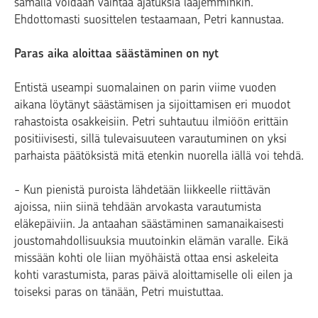
samalla voidaan vaihtaa ajatuksia laajemminkin.
Ehdottomasti suosittelen testaamaan, Petri kannustaa.
Paras aika aloittaa säästäminen on nyt
Entistä useampi suomalainen on parin viime vuoden
aikana löytänyt säästämisen ja sijoittamisen eri muodot
rahastoista osakkeisiin. Petri suhtautuu ilmiöön erittäin
positiivisesti, sillä tulevaisuuteen varautuminen on yksi
parhaista päätöksistä mitä etenkin nuorella iällä voi tehdä.
- Kun pienistä puroista lähdetään liikkeelle riittävän
ajoissa, niin siinä tehdään arvokasta varautumista
eläkepäiviin. Ja antaahan säästäminen samanaikaisesti
joustomahdollisuuksia muutoinkin elämän varalle. Eikä
missään kohti ole liian myöhäistä ottaa ensi askeleita
kohti varastumista, paras päivä aloittamiselle oli eilen ja
toiseksi paras on tänään, Petri muistuttaa.