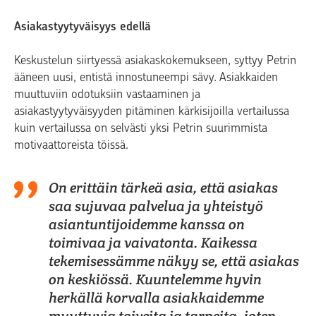
Asiakastyytyväisyys edellä
Keskustelun siirtyessä asiakaskokemukseen, syttyy Petrin
ääneen uusi, entistä innostuneempi sävy. Asiakkaiden
muuttuviin odotuksiin vastaaminen ja
asiakastyytyväisyyden pitäminen kärkisijoilla vertailussa
kuin vertailussa on selvästi yksi Petrin suurimmista
motivaattoreista töissä.
On erittäin tärkeä asia, että asiakas
saa sujuvaa palvelua ja yhteistyö
asiantuntijoidemme kanssa on
toimivaa ja vaivatonta. Kaikessa
tekemisessämme näkyy se, että asiakas
on keskiössä. Kuuntelemme hyvin
herkällä korvalla asiakkaidemme
muuttuvia toiveita ja tarpeita, joten