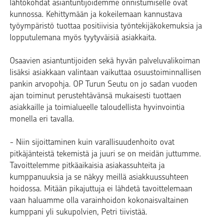
lähtökohdat asiantuntijoidemme onnistumiselle ovat
kunnossa. Kehittymään ja kokeilemaan kannustava
työympäristö tuottaa positiivisia työntekijäkokemuksia ja
lopputulemana myös tyytyväisiä asiakkaita.
Osaavien asiantuntijoiden sekä hyvän palveluvalikoiman
lisäksi asiakkaan valintaan vaikuttaa osuustoiminnallisen
pankin arvopohja. OP Turun Seutu on jo sadan vuoden
ajan toiminut perustehtävänsä mukaisesti tuottaen
asiakkaille ja toimialueelle taloudellista hyvinvointia
monella eri tavalla.
- Niin sijoittaminen kuin varallisuudenhoito ovat
pitkäjänteistä tekemistä ja juuri se on meidän juttumme.
Tavoittelemme pitkäaikaisia asiakassuhteita ja
kumppanuuksia ja se näkyy meillä asiakkuussuhteen
hoidossa. Mitään pikajuttuja ei lähdetä tavoittelemaan
vaan haluamme olla varainhoidon kokonaisvaltainen
kumppani yli sukupolvien, Petri tiivistää.