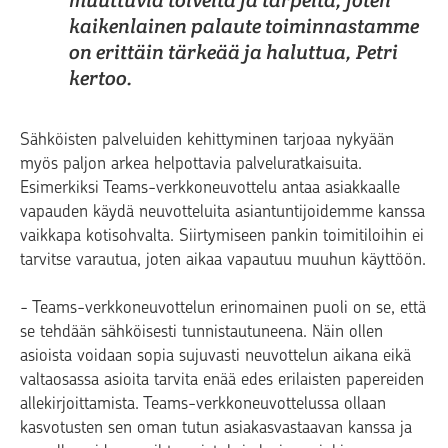
kaikenlainen palaute toiminnastamme
on erittäin tärkeää ja haluttua, Petri
kertoo.
Sähköisten palveluiden kehittyminen tarjoaa nykyään
myös paljon arkea helpottavia palveluratkaisuita.
Esimerkiksi Teams-verkkoneuvottelu antaa asiakkaalle
vapauden käydä neuvotteluita asiantuntijoidemme kanssa
vaikkapa kotisohvalta. Siirtymiseen pankin toimitiloihin ei
tarvitse varautua, joten aikaa vapautuu muuhun käyttöön.
- Teams-verkkoneuvottelun erinomainen puoli on se, että
se tehdään sähköisesti tunnistautuneena. Näin ollen
asioista voidaan sopia sujuvasti neuvottelun aikana eikä
valtaosassa asioita tarvita enää edes erilaisten papereiden
allekirjoittamista. Teams-verkkoneuvottelussa ollaan
kasvotusten sen oman tutun asiakasvastaavan kanssa ja