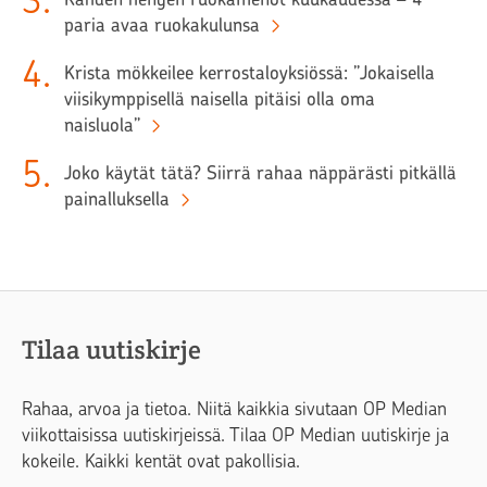
3
.
paria avaa ruokakulunsa
4
.
Krista mökkeilee kerrostaloyksiössä: ”Jokaisella
viisikymppisellä naisella pitäisi olla oma
naisluola”
5
.
Joko käytät tätä? Siirrä rahaa näppärästi pitkällä
painalluksella
Tilaa uutiskirje
Rahaa, arvoa ja tietoa. Niitä kaikkia sivutaan OP Median
viikottaisissa uutiskirjeissä. Tilaa OP Median uutiskirje ja
kokeile. Kaikki kentät ovat pakollisia.