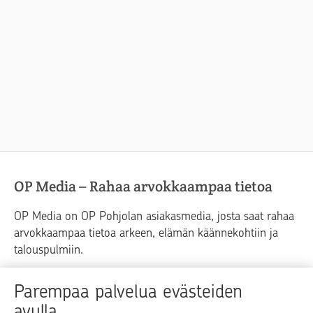
OP Media – Rahaa arvokkaampaa tietoa
OP Media on OP Pohjolan asiakasmedia, josta saat rahaa
arvokkaampaa tietoa arkeen, elämän käännekohtiin ja
talouspulmiin.
Raha
Koti
Elämä
Yrityselämä
Parempaa palvelua evästeiden
avulla
Blogit ja puheenvuorot
Osuuspankit