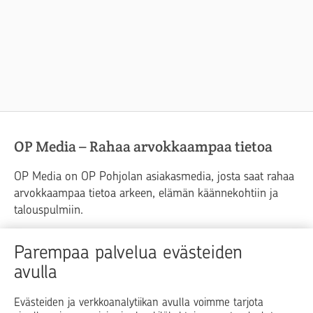
OP Media – Rahaa arvokkaampaa tietoa
OP Media on OP Pohjolan asiakasmedia, josta saat rahaa
arvokkaampaa tietoa arkeen, elämän käännekohtiin ja
talouspulmiin.
Raha
Koti
Elämä
Yrityselämä
Parempaa palvelua evästeiden
avulla
Blogit ja puheenvuorot
Osuuspankit
Evästeiden ja verkkoanalytiikan avulla voimme tarjota