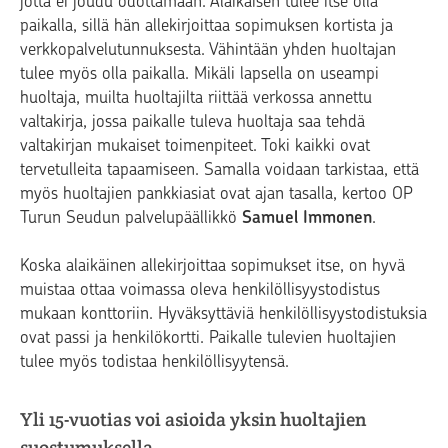
jotta ei joudu odottamaan. Alaikäisen tulee itse olla
paikalla, sillä hän allekirjoittaa sopimuksen kortista ja
verkkopalvelutunnuksesta. Vähintään yhden huoltajan
tulee myös olla paikalla. Mikäli lapsella on useampi
huoltaja, muilta huoltajilta riittää verkossa annettu
valtakirja, jossa paikalle tuleva huoltaja saa tehdä
valtakirjan mukaiset toimenpiteet. Toki kaikki ovat
tervetulleita tapaamiseen. Samalla voidaan tarkistaa, että
myös huoltajien pankkiasiat ovat ajan tasalla, kertoo OP
Turun Seudun palvelupäällikkö
Samuel Immonen
.
Koska alaikäinen allekirjoittaa sopimukset itse, on hyvä
muistaa ottaa voimassa oleva henkilöllisyystodistus
mukaan konttoriin. Hyväksyttäviä henkilöllisyystodistuksia
ovat passi ja henkilökortti. Paikalle tulevien huoltajien
tulee myös todistaa henkilöllisyytensä.
Yli 15-vuotias voi asioida yksin huoltajien
suostumuksella