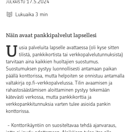
17.5.2024
JULKAISTU
Lukuaika
3
min
Näin avaat pankkipalvelut lapsellesi
U
usia palveluita lapselle avattaessa (oli kyse sitten
tilistä, pankkikortista tai verkkopalvelutunnuksista)
tarvitaan aina kaikkien huoltajien suostumus.
Suostumuksen pystyy luonnollisesti antamaan paikan
päällä konttorissa, mutta helpoiten se onnistuu antamalla
valtakirja op.fi-verkkopalvelussa. Tilin avaamisen ja
rahastosäästämisen aloittaminen pystyy tekemään
kätevästi verkossa, mutta pankkikorttia ja
verkkopankkitunnuksia varten tulee asioida pankin
konttorissa.
- Konttorikäyntiin on suositeltavaa tehdä ajanvaraus,