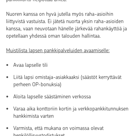
Nuoren kanssa on hyvä jutella myös raha-asioihin
liittyvistä vastuista. Ei jätetä nuorta yksin raha-asioiden
kanssa, vaan neuvotaan hänelle järkevää rahankäyttöä ja
opetellaan yhdessä oman talouden hallintaa.
Muistilista lapsen pankkipalveluiden avaamiselle:
Avaa lapselle tili
Liitä lapsi omistaja-asiakkaaksi (säästöt kerryttävät
perheen OP-bonuksia)
Aloita lapselle säästäminen verkossa
Varaa aika konttoriin kortin ja verkkopankkitunnuksen
hankkimista varten
Varmista, että mukana on voimassa olevat
henkilöllisyystodistukset