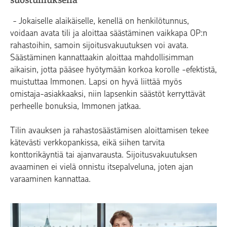
- Jokaiselle alaikäiselle, kenellä on henkilötunnus,
voidaan avata tili ja aloittaa säästäminen vaikkapa OP:n
rahastoihin, samoin sijoitusvakuutuksen voi avata.
Säästäminen kannattaakin aloittaa mahdollisimman
aikaisin, jotta pääsee hyötymään korkoa korolle -efektistä,
muistuttaa Immonen. Lapsi on hyvä liittää myös
omistaja-asiakkaaksi, niin lapsenkin säästöt kerryttävät
perheelle bonuksia, Immonen jatkaa.
Tilin avauksen ja rahastosäästämisen aloittamisen tekee
kätevästi verkkopankissa, eikä siihen tarvita
konttorikäyntiä tai ajanvarausta. Sijoitusvakuutuksen
avaaminen ei vielä onnistu itsepalveluna, joten ajan
varaaminen kannattaa.