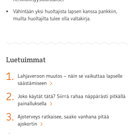
Vähintään yksi huoltajista lapsen kanssa pankkiin,
muilta huoltajilta tulee olla valtakirja.
Luetuimmat
1
.
Lahjaveroon muutos – näin se vaikuttaa lapselle
säästämiseen
2
.
Joko käytät tätä? Siirrä rahaa näppärästi pitkällä
painalluksella
3
.
Ajoterveys ratkaisee, saako vanhana pitää
ajokortin