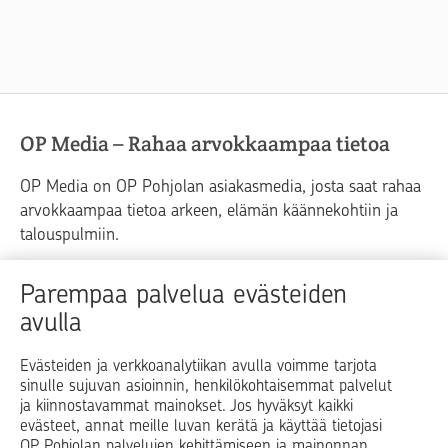
OP Media – Rahaa arvokkaampaa tietoa
OP Media on OP Pohjolan asiakasmedia, josta saat rahaa
arvokkaampaa tietoa arkeen, elämän käännekohtiin ja
talouspulmiin.
Raha
Koti
Elämä
Yrityselämä
Parempaa palvelua evästeiden
avulla
Blogit ja puheenvuorot
Osuuspankit
Evästeiden ja verkkoanalytiikan avulla voimme tarjota
sinulle sujuvan asioinnin, henkilökohtaisemmat palvelut
Op.fi
OP Koti
Pohjola Vahinkoapu
ja kiinnostavammat mainokset. Jos hyväksyt kaikki
evästeet, annat meille luvan kerätä ja käyttää tietojasi
Facebook
X
LinkedIn
Instagram
OP Pohjolan palvelujen kehittämiseen ja mainonnan