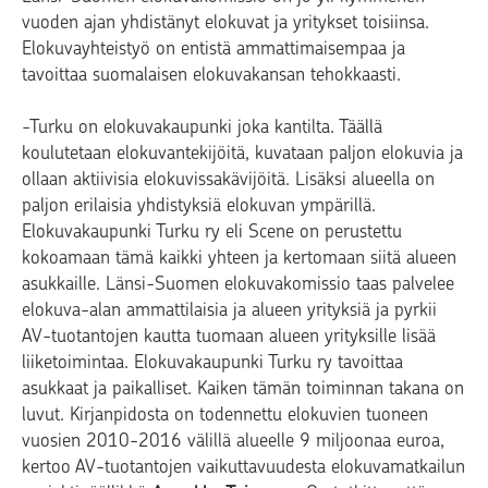
vuoden ajan yhdistänyt elokuvat ja yritykset toisiinsa.
Elokuvayhteistyö on entistä ammattimaisempaa ja
tavoittaa suomalaisen elokuvakansan tehokkaasti.
-Turku on elokuvakaupunki joka kantilta. Täällä
koulutetaan elokuvantekijöitä, kuvataan paljon elokuvia ja
ollaan aktiivisia elokuvissakävijöitä. Lisäksi alueella on
paljon erilaisia yhdistyksiä elokuvan ympärillä.
Elokuvakaupunki Turku ry eli Scene on perustettu
kokoamaan tämä kaikki yhteen ja kertomaan siitä alueen
asukkaille. Länsi-Suomen elokuvakomissio taas palvelee
elokuva-alan ammattilaisia ja alueen yrityksiä ja pyrkii
AV-tuotantojen kautta tuomaan alueen yrityksille lisää
liiketoimintaa. Elokuvakaupunki Turku ry tavoittaa
asukkaat ja paikalliset. Kaiken tämän toiminnan takana on
luvut. Kirjanpidosta on todennettu elokuvien tuoneen
vuosien 2010-2016 välillä alueelle 9 miljoonaa euroa,
kertoo AV-tuotantojen vaikuttavuudesta elokuvamatkailun