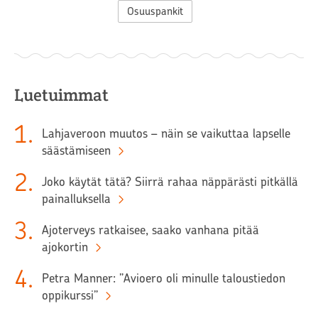
Osuuspankit
Luetuimmat
1
.
Lahjaveroon muutos – näin se vaikuttaa lapselle
säästämiseen
2
.
Joko käytät tätä? Siirrä rahaa näppärästi pitkällä
painalluksella
3
.
Ajoterveys ratkaisee, saako vanhana pitää
ajokortin
4
.
Petra Manner: ”Avioero oli minulle taloustiedon
oppikurssi”