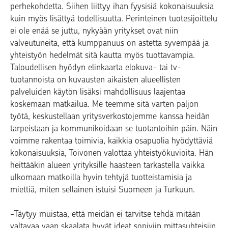
perhekohdetta. Siihen liittyy ihan fyysisiä kokonaisuuksia
kuin myös lisättyä todellisuutta. Perinteinen tuotesijoittelu
ei ole enää se juttu, nykyään yritykset ovat niin
valveutuneita, että kumppanuus on astetta syvempää ja
yhteistyön hedelmät sitä kautta myös tuottavampia.
Taloudellisen hyödyn elinkaarta elokuva- tai tv-
tuotannoista on kuvausten aikaisten alueellisten
palveluiden käytön lisäksi mahdollisuus laajentaa
koskemaan matkailua. Me teemme sitä varten paljon
työtä, keskustellaan yritysverkostojemme kanssa heidän
tarpeistaan ja kommunikoidaan se tuotantoihin päin. Näin
voimme rakentaa toimivia, kaikkia osapuolia hyödyttäviä
kokonaisuuksia, Toivonen valottaa yhteistyökuvioita. Hän
heittääkin alueen yrityksille haasteen tarkastella vaikka
ulkomaan matkoilla hyvin tehtyjä tuotteistamisia ja
miettiä, miten sellainen istuisi Suomeen ja Turkuun.
-Täytyy muistaa, että meidän ei tarvitse tehdä mitään
valtavaa vaan skaalata hyvät ideat sopiviin mittasuhteisiin,