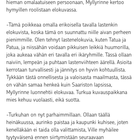
hieman omalaatuiseen persoonaan, Myllyrinne kertoo
hymyillen roolistaan elokuvassa.
-Tämä poikkeaa omalla erikoisella tavalla lastenkin
elokuvista, koska tämä on suunnattu niille aivan perheen
pienimmille. Olen tehnyt lastenelokuvia, kuten Tatua ja
Patua, ja niissähän voidaan pikkuisen leikkiä huumorilla,
joka aukeaa vähän eri tavalla eri ikäryhmille. Tässä ollaan
naiviin, lempeän ja puhtaan lastenviihteen äärellä. Asioita
kerrotaan turvallisesti ja jännitys on hyvin kohtuullista.
Tykkään tästä onnellisesta ja valoisasta maailmasta, tässä
on vähän samaa henkeä kuin Saariston lapsissa,
Myllyrinne luonnehtii elokuvaa. Turkua kuvauspaikkana
mies kehuu vuolaasti, eikä suotta.
-Turkuhan on nyt parhaimmillaan. Ollaan täällä
heinäkuussa, aurinko paistaa ja kaupunki kuhisee, joten
kenelläkään ei taida olla valittamista, Ville myhäilee
tyytyväisenä ennen siirtymistään seuraavaan