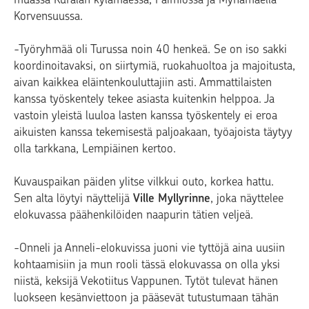
Korvensuussa.
-Työryhmää oli Turussa noin 40 henkeä. Se on iso sakki
koordinoitavaksi, on siirtymiä, ruokahuoltoa ja majoitusta,
aivan kaikkea eläintenkouluttajiin asti. Ammattilaisten
kanssa työskentely tekee asiasta kuitenkin helppoa. Ja
vastoin yleistä luuloa lasten kanssa työskentely ei eroa
aikuisten kanssa tekemisestä paljoakaan, työajoista täytyy
olla tarkkana, Lempiäinen kertoo.
Kuvauspaikan päiden ylitse vilkkui outo, korkea hattu.
Sen alta löytyi näyttelijä
Ville Myllyrinne
, joka näyttelee
elokuvassa päähenkilöiden naapurin tätien veljeä.
-Onneli ja Anneli-elokuvissa juoni vie tyttöjä aina uusiin
kohtaamisiin ja mun rooli tässä elokuvassa on olla yksi
niistä, keksijä Vekotiitus Vappunen. Tytöt tulevat hänen
luokseen kesänviettoon ja pääsevät tutustumaan tähän