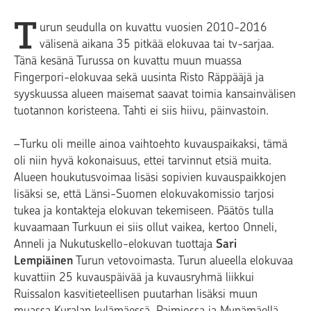
T
urun seudulla on kuvattu vuosien 2010-2016
välisenä aikana 35 pitkää elokuvaa tai tv-sarjaa.
Tänä kesänä Turussa on kuvattu muun muassa
Fingerpori-elokuvaa sekä uusinta Risto Räppääjä ja
syyskuussa alueen maisemat saavat toimia kansainvälisen
tuotannon koristeena. Tahti ei siis hiivu, päinvastoin.
–Turku oli meille ainoa vaihtoehto kuvauspaikaksi, tämä
oli niin hyvä kokonaisuus, ettei tarvinnut etsiä muita.
Alueen houkutusvoimaa lisäsi sopivien kuvauspaikkojen
lisäksi se, että Länsi-Suomen elokuvakomissio tarjosi
tukea ja kontakteja elokuvan tekemiseen. Päätös tulla
kuvaamaan Turkuun ei siis ollut vaikea, kertoo Onneli,
Anneli ja Nukutuskello-elokuvan tuottaja
Sari
Lempiäinen
Turun vetovoimasta. Turun alueella elokuvaa
kuvattiin 25 kuvauspäivää ja kuvausryhmä liikkui
Ruissalon kasvitieteellisen puutarhan lisäksi muun
muassa Kuralan kylämäessä, Paimiossa ja Mynämäellä