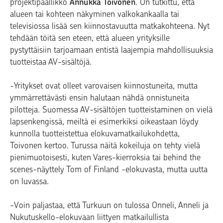
projektipäällikkö
Annukka Toivonen
. On tutkittu, että
alueen tai kohteen näkyminen valkokankaalla tai
televisiossa lisää sen kiinnostavuutta matkakohteena. Nyt
tehdään töitä sen eteen, että alueen yrityksille
pystyttäisiin tarjoamaan entistä laajempia mahdollisuuksia
tuotteistaa AV-sisältöjä.
-Yritykset ovat olleet varovaisen kiinnostuneita, mutta
ymmärrettävästi ensin halutaan nähdä onnistuneita
pilotteja. Suomessa AV-sisältöjen tuotteistaminen on vielä
lapsenkengissä, meiltä ei esimerkiksi oikeastaan löydy
kunnolla tuotteistettua elokuvamatkailukohdetta,
Toivonen kertoo. Turussa näitä kokeiluja on tehty vielä
pienimuotoisesti, kuten Vares-kierroksia tai behind the
scenes-näyttely Tom of Finland -elokuvasta, mutta uutta
on luvassa.
-Voin paljastaa, että Turkuun on tulossa Onneli, Anneli ja
Nukutuskello-elokuvaan liittyen matkailullista