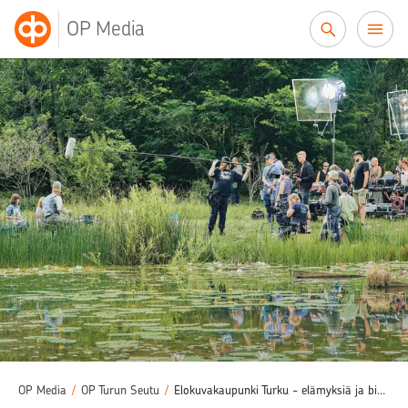
Siirry sisältöön
OP Media
OP Media
/
OP Turun Seutu
/
Elokuvakaupunki Turku - elämyksiä ja bisnestä leffoista