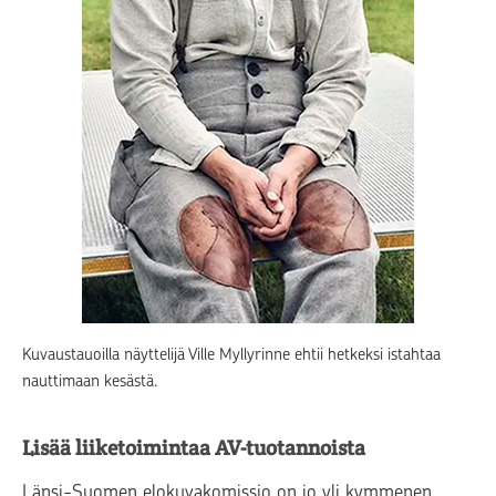
Kuvaustauoilla näyttelijä Ville Myllyrinne ehtii hetkeksi istahtaa
nauttimaan kesästä.
Lisää liiketoimintaa AV-tuotannoista
Länsi-Suomen elokuvakomissio on jo yli kymmenen