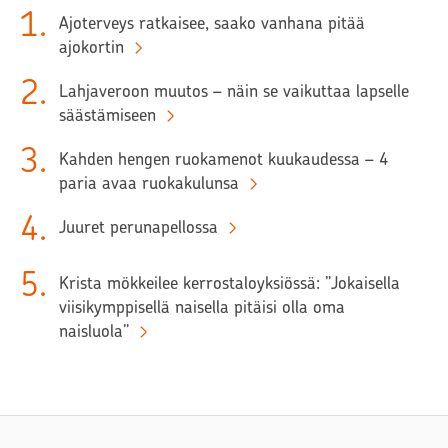
1
.
Ajoterveys ratkaisee, saako vanhana pitää
ajokortin
2
.
Lahjaveroon muutos – näin se vaikuttaa lapselle
säästämiseen
3
.
Kahden hengen ruokamenot kuukaudessa – 4
paria avaa ruokakulunsa
4
.
Juuret perunapellossa
5
.
Krista mökkeilee kerrostaloyksiössä: ”Jokaisella
viisikymppisellä naisella pitäisi olla oma
naisluola”