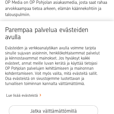
OP Media on OP Pohjolan asiakasmedia, josta saat rahaa
arvokkaampaa tietoa arkeen, elämän käännekohtiin ja
talouspulmiin.
Raha
Koti
Elämä
Yrityselämä
Parempaa palvelua evästeiden
avulla
Blogit ja puheenvuorot
Osuuspankit
Evästeiden ja verkkoanalytiikan avulla voimme tarjota
sinulle sujuvan asioinnin, henkilökohtaisemmat palvelut
Op.fi
OP Koti
Pohjola Vahinkoapu
ja kiinnostavammat mainokset. Jos hyväksyt kaikki
evästeet, annat meille luvan kerätä ja käyttää tietojasi
Facebook
X
LinkedIn
Instagram
OP Pohjolan palvelujen kehittämiseen ja mainonnan
kohdentamiseen. Voit myös valita, mitä evästeitä sallit.
Osa evästeistä on sivustojemme luotettavan ja
turvallisen toiminnan kannalta välttämättömiä.
© OP Pohjola
Lue lisää evästeistä
Info
Käyttöehdot
Jatka välttämättömillä