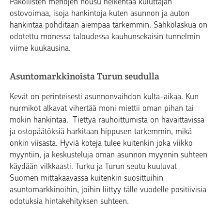
Pakollisten menojen nousu heikentää kuluttajan
ostovoimaa, isoja hankintoja kuten asunnon ja auton
hankintaa pohditaan aiempaa tarkemmin. Sähkölaskua on
odotettu monessa taloudessa kauhunsekaisin tunnelmin
viime kuukausina.
Asuntomarkkinoista Turun seudulla
Kevät on perinteisesti asunnonvaihdon kulta-aikaa. Kun
nurmikot alkavat vihertää moni miettii oman pihan tai
mökin hankintaa. Tiettyä rauhoittumista on havaittavissa
ja ostopäätöksiä harkitaan hippusen tarkemmin, mikä
onkin viisasta. Hyviä koteja tulee kuitenkin joka viikko
myyntiin, ja keskusteluja oman asunnon myynnin suhteen
käydään vilkkaasti. Turku ja Turun seutu kuuluvat
Suomen mittakaavassa
kuitenkin
suosittuihin
asuntomarkkinoihin, joihin liittyy tälle vuodelle positiivisia
odotuksia hintakehityksen suhteen.