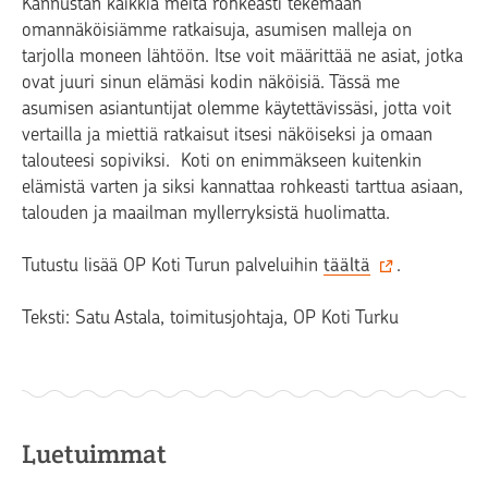
Kannustan kaikkia meitä rohkeasti tekemään
omannäköisiämme ratkaisuja, asumisen malleja on
tarjolla moneen lähtöön. Itse voit määrittää ne asiat, jotka
ovat juuri sinun elämäsi kodin näköisiä. Tässä me
asumisen asiantuntijat olemme käytettävissäsi, jotta voit
vertailla ja miettiä ratkaisut itsesi näköiseksi ja omaan
talouteesi sopiviksi. Koti on enimmäkseen kuitenkin
elämistä varten ja siksi kannattaa rohkeasti tarttua asiaan,
talouden ja maailman myllerryksistä huolimatta.
Tutustu lisää OP Koti Turun palveluihin
täältä
.
Teksti: Satu Astala, toimitusjohtaja, OP Koti Turku
Luetuimmat