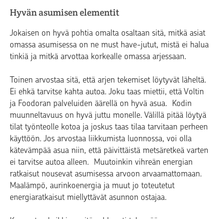
Hyvän asumisen elementit
Jokaisen on hyvä pohtia omalta osaltaan sitä, mitkä asiat
omassa asumisessa on ne must have-jutut, mistä ei halua
tinkiä ja mitkä arvottaa korkealle omassa arjessaan.
Toinen arvostaa sitä, että arjen tekemiset löytyvät läheltä.
Ei ehkä tarvitse kahta autoa. Joku taas miettii, että Voltin
ja Foodoran palveluiden äärellä on hyvä asua. Kodin
muunneltavuus on hyvä juttu monelle. Välillä pitää löytyä
tilat työnteolle kotoa ja joskus taas tilaa tarvitaan perheen
käyttöön. Jos arvostaa liikkumista luonnossa, voi olla
kätevämpää asua niin, että päivittäistä metsäretkeä varten
ei tarvitse autoa alleen. Muutoinkin vihreän energian
ratkaisut nousevat asumisessa arvoon arvaamattomaan.
Maalämpö, aurinkoenergia ja muut jo toteutetut
energiaratkaisut miellyttävät asunnon ostajaa.