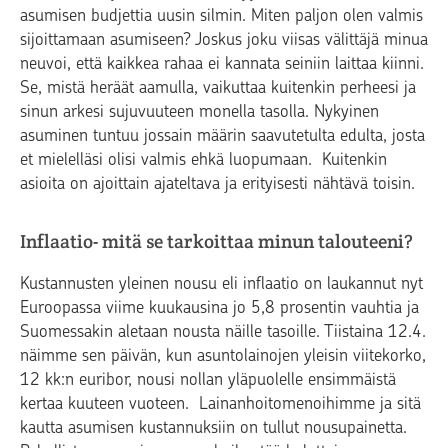
asumisen budjettia uusin silmin. Miten paljon olen valmis
sijoittamaan asumiseen? Joskus joku viisas välittäjä minua
neuvoi, että kaikkea rahaa ei kannata seiniin laittaa kiinni.
Se, mistä heräät aamulla, vaikuttaa kuitenkin perheesi ja
sinun arkesi sujuvuuteen monella tasolla. Nykyinen
asuminen tuntuu jossain määrin saavutetulta edulta, josta
et mielelläsi olisi valmis ehkä luopumaan. Kuitenkin
asioita on ajoittain ajateltava ja erityisesti nähtävä toisin.
Inflaatio- mitä se tarkoittaa minun talouteeni?
Kustannusten yleinen nousu eli inflaatio on laukannut
nyt
Euroopassa viime kuukausina jo 5,8 prosentin vauhtia ja
Suomessakin aletaan nousta näille tasoille. Tiistaina 12.4.
näimme sen päivän, kun asuntolainojen yleisin viitekorko,
12 kk:n euribor, nousi nollan yläpuolelle ensimmäistä
kertaa kuuteen vuoteen. Lainanhoitomenoihimme ja sitä
kautta asumisen kustannuksiin on tullut nousupainetta.