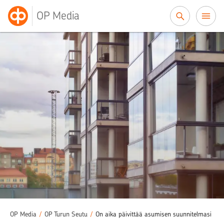
Siirry sisältöön
OP Media
OP Media
/
OP Turun Seutu
/
On aika päivittää asumisen suunnitelmasi