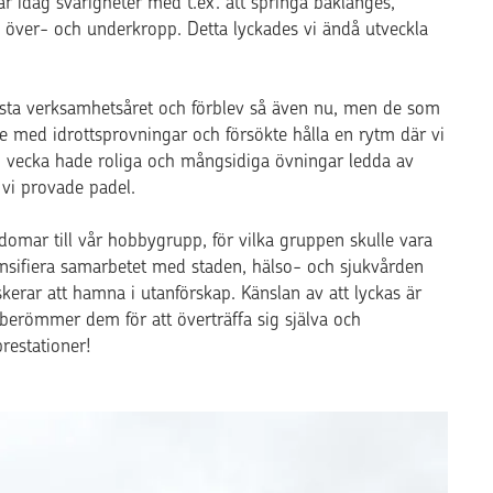
 idag svårigheter med t.ex. att springa baklänges,
 över- och underkropp. Detta lyckades vi ändå utveckla
sta verksamhetsåret och förblev så även nu, men de som
te med idrottsprovningar och försökte hålla en rytm där vi
 vecka hade roliga och mångsidiga övningar ledda av
vi provade padel.
domar till vår hobbygrupp, för vilka gruppen skulle vara
ntensifiera samarbetet med staden, hälso- och sjukvården
erar att hamna i utanförskap. Känslan av att lyckas är
n berömmer dem för att överträffa sig själva och
restationer!