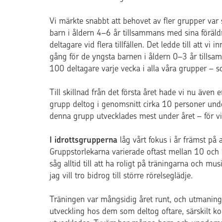
Vi märkte snabbt att behovet av fler grupper var s
barn i åldern 4–6 år tillsammans med sina föräl
deltagare vid flera tillfällen. Det ledde till att vi
gång för de yngsta barnen i åldern 0–3 år tills
100 deltagare varje vecka i alla våra grupper –
Till skillnad från det första året hade vi nu även
grupp deltog i genomsnitt cirka 10 personer unde
denna grupp utvecklades mest under året – för v
I idrottsgrupperna
låg vårt fokus i år främst på
Gruppstorlekarna varierade oftast mellan 10 och
såg alltid till att ha roligt på träningarna och m
jag vill tro bidrog till större rörelseglädje.
Träningen var mångsidig året runt, och utmaning
utveckling hos dem som deltog oftare, särskilt k