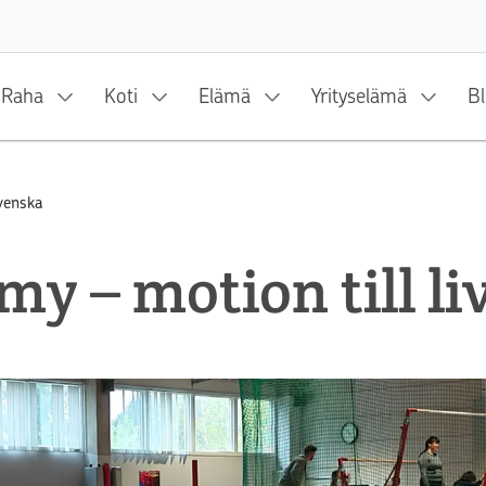
Siirry sisältöön
Raha
Koti
Elämä
Yrityselämä
Bl
venska
y – motion till liv