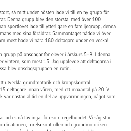
tort, så mitt under hösten lade vi till en ny grupp för
drar. Denna grupp blev den största, med över 100
 innan sportlovet lade till ytterligare en familjegrupp, denna
ammans med sina föräldrar. Sammantaget nådde vi över
 som mest hade vi nära 180 deltagare under en vecka!
 en grupp på onsdagar för elever i årskurs 5–9. I denna
r vintern, som mest 15. Jag upplevde att deltagarna i
issa blev onsdagsgruppen en rutin.
 att utveckla grundmotorik och kroppskontroll.
 15 deltagare innan våren, med ett maxantal på 20. Vi
usik var nästan alltid en del av uppvärmningen, något som
ar och små tävlingar förekom regelbundet. Vi såg stor
oordinationen, rörelsekontrollen och grundmotoriken