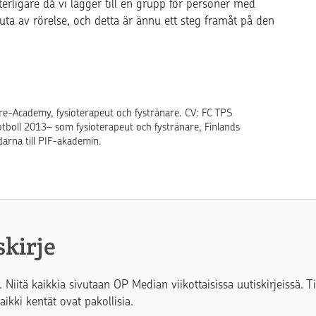
rligare då vi lägger till en grupp för personer med
 njuta av rörelse, och detta är ännu ett steg framåt på den
re-Academy, fysioterapeut och fystränare. CV: FC TPS
otboll 2013– som fysioterapeut och fystränare, Finlands
darna till PIF-akademin.
skirje
. Niitä kaikkia sivutaan OP Median viikottaisissa uutiskirjeissä. 
Kaikki kentät ovat pakollisia.