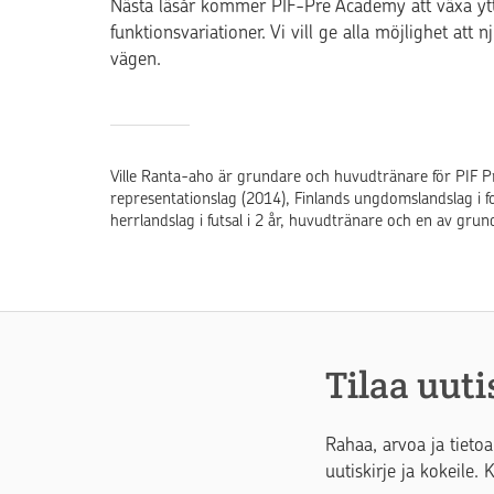
Nästa läsår kommer PIF-Pre Academy att växa ytte
funktionsvariationer. Vi vill ge alla möjlighet att
vägen.
Ville Ranta-aho är grundare och huvudtränare för PIF P
representationslag (2014), Finlands ungdomslandslag i f
herrlandslag i futsal i 2 år, huvudtränare och en av grun
Tilaa uuti
Rahaa, arvoa ja tietoa
uutiskirje ja kokeile. 