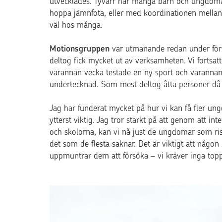
utvecklades. Tyvärr har många barn och ungdomar
hoppa jämnfota, eller med koordinationen mellan
väl hos många.
Motionsgruppen
var utmanande redan under för
deltog fick mycket ut av verksamheten. Vi fortsat
varannan vecka testade en ny sport och varannan
undertecknad. Som mest deltog åtta personer då 
Jag har funderat mycket på hur vi kan få fler ung
ytterst viktig. Jag tror starkt på att genom att i
och skolorna, kan vi nå just de ungdomar som risk
det som de flesta saknar. Det är viktigt att någo
uppmuntrar dem att försöka – vi kräver inga topp