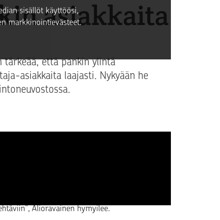
kin asiakkaita
dian sisällöt käyttöösi,
n markkinointievästeet.
 tärkeää, että pankin ylintä
aja-asiakkaita laajasti. Nykyään he
intoneuvostossa.
 35, verenperintönä: hänen isopappansa oli
mummo on tehnyt uransa pankin
tavannut, mutta mummolta olen saanut
htäviin”, Alioravainen hymyilee.