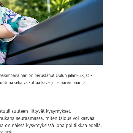
imeisimpänä hän on perustanut Oulun jalankulkijat -
uotona sekä vaikuttaa kävelijöille parempaan ja
stuullisuuteen liittyvät kysymykset.
 mukana seuraamassa, miten talous voi kasvaa
ma on näissä kysymyksissä jopa politiikkaa edellä.
iettii.