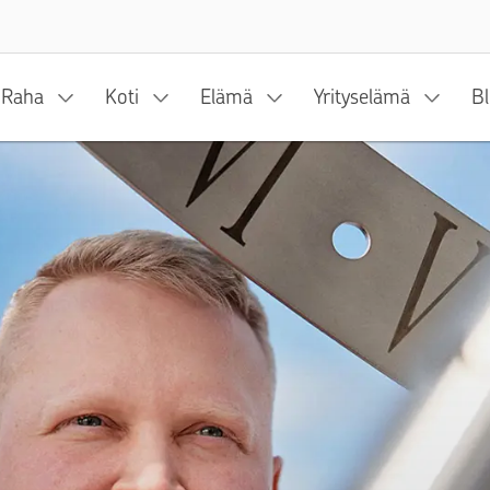
Siirry sisältöön
Raha
Koti
Elämä
Yrityselämä
Bl