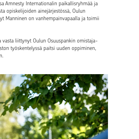
a Amnesty Internationalin paikallisryhmää ja
sta opiskelijoiden ainejärjestössä, Oulun
 Nyt Manninen on vanhempainvapaalla ja toimii
a vasta liittynyt Oulun Osuuspankin omistaja-
iston työskentelyssä paitsi uuden oppiminen,
n.