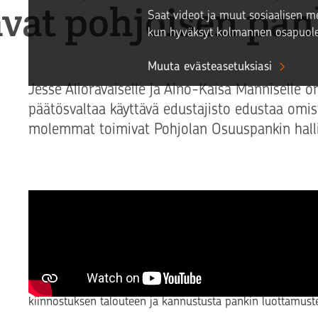
avat pohjoisen pan
Saat videot ja muut sosiaalisen me
kun hyväksyt kolmannen osapuole
Muuta evästeasetuksiasi
Jesse Alioravaiselle ja Aino-Kaisa Manniselle on
päätösvaltaa käyttävä edustajisto edustaa omist
molemmat toimivat Pohjolan Osuuspankin hall
O
suuspankkilaisuus on kulkenut Jesse Alioravaiselle,
aikanaan perustamassa Tornion Osuuspankkia, ja 
pääkirjanpitäjänä.
”Pankinjohtajana toiminutta isopappaa en koskaan edes 
kiinnostuksen talouteen ja kannustusta pankin luottamuste