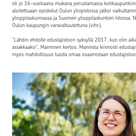
oli jo 16-vuotiaana mukana perustamassa kotikaupunkiins
aloitettuaan opiskelut Oulun yliopistossa jatkoi vaikuttami
ylioppilaskunnassa ja Suomen ylioppilaskuntien liitossa.
Oulun kaupungin varavaltuutettuna (vihr.).
”Lähdin ehdolle edustajistoon syksyllä 2017, kun olin aik
asiakkaaksi”, Manninen kertoo. Mannista kiinnosti edustaj
myös mahdollisuus tuoda omaa osaamistaan edustajistoo