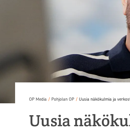
OP Media
/
Pohjolan OP
/
Uusia näkökulmia ja verkost
Uusia näkökul