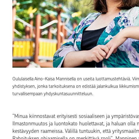
Oululaisella Aino-Kaisa Mannisella on useita luottamustehtäviä. Vi
yhdistyksen, jonka tarkoituksena on edistää jalankulkua liikkumism
turvallisempaan yhdyskuntasuunnitteluun.
”Minua kiinnostavat erityisesti sosiaaliseen ja ympäristöva
Ilmastonmuutos ja luontokato huolettavat, ja haluan olla
kestävyyden raameissa. Välillä tuntuukin, että yritysmaail
Rahoituksen ohjaamisella on merkittävä rooli”, Manninen m