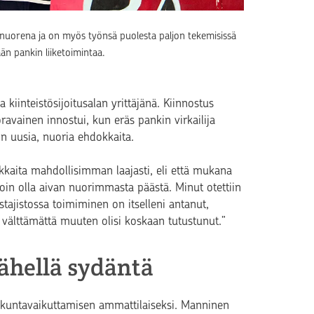
o nuorena ja on myös työnsä puolesta paljon tekemisissä
n pankin liiketoimintaa.
kiinteistösijoitusalan yrittäjänä. Kiinnostus
ravainen innostui, kun eräs pankin virkailija
in uusia, nuoria ehdokkaita.
akkaita mahdollisimman laajasti, eli että mukana
uolloin olla aivan nuorimmasta päästä. Minut otettiin
stajistossa toimiminen on itselleni antanut,
n välttämättä muuten olisi koskaan tutustunut.”
ähellä sydäntä
eiskuntavaikuttamisen ammattilaiseksi. Manninen