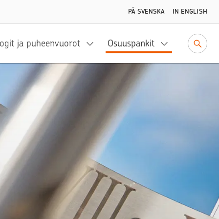
PÅ SVENSKA
IN ENGLISH
ogit ja puheenvuorot
Osuuspankit