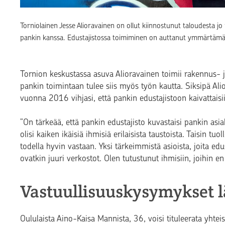
Torniolainen Jesse Alioravainen on ollut kiinnostunut taloudesta j
pankin kanssa. Edustajistossa toimiminen on auttanut ymmärtämää
Tornion keskustassa asuva Alioravainen toimii rakennus- ja 
pankin toimintaan tulee siis myös työn kautta. Siksipä Alio
vuonna 2016 vihjasi, että pankin edustajistoon kaivattaisi
”On tärkeää, että pankin edustajisto kuvastaisi pankin asi
olisi kaiken ikäisiä ihmisiä erilaisista taustoista. Taisin t
todella hyvin vastaan. Yksi tärkeimmistä asioista, joita edu
ovatkin juuri verkostot. Olen tutustunut ihmisiin, joihin e
Vastuullisuuskysymykset l
Oululaista Aino-Kaisa Mannista, 36, voisi tituleerata yht