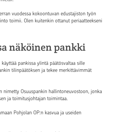
kerran vuodessa kokoontuvan edustajiston työn
nto toimii. Olen kuitenkin ottanut periaatteekseni
sa näköinen pankki
käyttää pankissa ylintä päätösvaltaa sille
nkin tilinpäätöksen ja tekee merkittävimmät
n nimetty Osuuspankin hallintoneuvostoon, jonka
en ja toimitusjohtajan toimintaa.
aamaan Pohjolan OP:n kasvua ja useiden