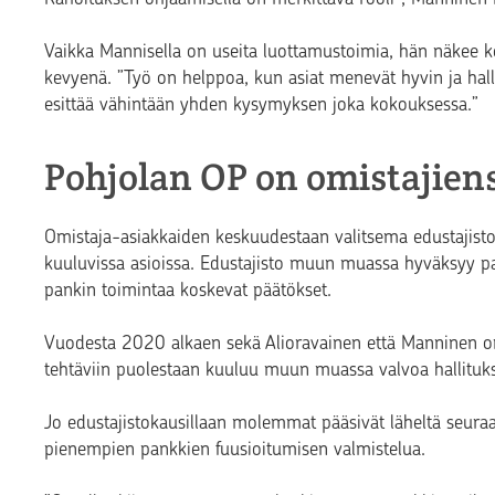
Vaikka Mannisella on useita luottamustoimia, hän näkee 
kevyenä. ”Työ on helppoa, kun asiat menevät hyvin ja halli
esittää vähintään yhden kysymyksen joka kokouksessa.”
Pohjolan OP on omistajien
Omistaja-asiakkaiden keskuudestaan valitsema edustajisto 
kuuluvissa asioissa. Edustajisto muun muassa hyväksyy pa
pankin toimintaa koskevat päätökset.
Vuodesta 2020 alkaen sekä Alioravainen että Manninen o
tehtäviin puolestaan kuuluu muun muassa valvoa hallituks
Jo edustajistokausillaan molemmat pääsivät läheltä seur
pienempien pankkien fuusioitumisen valmistelua.