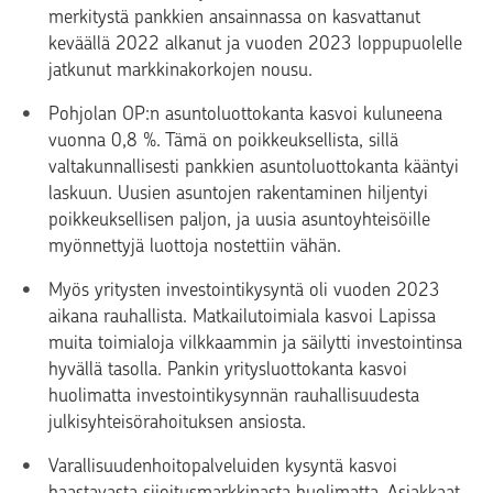
merkitystä pankkien ansainnassa on kasvattanut
keväällä 2022 alkanut ja vuoden 2023 loppupuolelle
jatkunut markkinakorkojen nousu.
Pohjolan OP:n asuntoluottokanta kasvoi kuluneena
vuonna 0,8 %. Tämä on poikkeuksellista, sillä
valtakunnallisesti pankkien asuntoluottokanta kääntyi
laskuun. Uusien asuntojen rakentaminen hiljentyi
poikkeuksellisen paljon, ja uusia asuntoyhteisöille
myönnettyjä luottoja nostettiin vähän.
Myös yritysten investointikysyntä oli vuoden 2023
aikana rauhallista. Matkailutoimiala kasvoi Lapissa
muita toimialoja vilkkaammin ja säilytti investointinsa
hyvällä tasolla. Pankin yritysluottokanta kasvoi
huolimatta investointikysynnän rauhallisuudesta
julkisyhteisörahoituksen ansiosta.
Varallisuudenhoitopalveluiden kysyntä kasvoi
haastavasta sijoitusmarkkinasta huolimatta. Asiakkaat