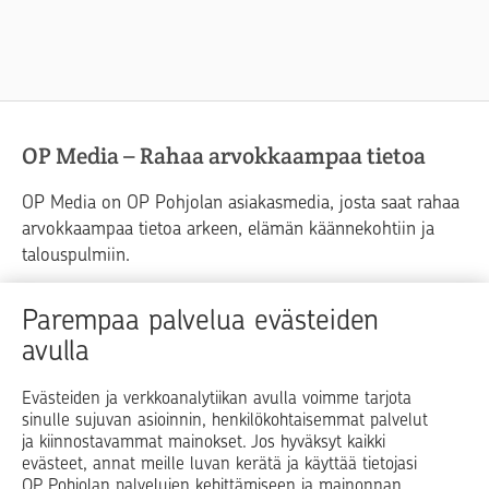
OP Media – Rahaa arvokkaampaa tietoa
OP Media on OP Pohjolan asiakasmedia, josta saat rahaa
arvokkaampaa tietoa arkeen, elämän käännekohtiin ja
talouspulmiin.
Raha
Koti
Elämä
Yrityselämä
Parempaa palvelua evästeiden
avulla
Blogit ja puheenvuorot
Osuuspankit
Evästeiden ja verkkoanalytiikan avulla voimme tarjota
sinulle sujuvan asioinnin, henkilökohtaisemmat palvelut
Op.fi
OP Koti
Pohjola Vahinkoapu
ja kiinnostavammat mainokset. Jos hyväksyt kaikki
evästeet, annat meille luvan kerätä ja käyttää tietojasi
Facebook
X
LinkedIn
Instagram
OP Pohjolan palvelujen kehittämiseen ja mainonnan