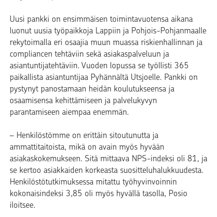
Uusi pankki on ensimmäisen toimintavuotensa aikana
luonut uusia työpaikkoja Lappiin ja Pohjois-Pohjanmaalle
rekytoimalla eri osaajia muun muassa riskienhallinnan ja
compliancen tehtäviin sekä asiakaspalveluun ja
asiantuntijatehtäviin. Vuoden lopussa se työllisti 365
paikallista asiantuntijaa Pyhännältä Utsjoelle. Pankki on
pystynyt panostamaan heidän koulutukseensa ja
osaamisensa kehittämiseen ja palvelukyvyn
parantamiseen aiempaa enemmän.
– Henkilöstömme on erittäin sitoutunutta ja
ammattitaitoista, mikä on avain myös hyvään
asiakaskokemukseen. Sitä mittaava NPS-indeksi oli 81, ja
se kertoo asiakkaiden korkeasta suositteluhalukkuudesta.
Henkilöstötutkimuksessa mitattu työhyvinvoinnin
kokonaisindeksi 3,85 oli myös hyvällä tasolla, Posio
iloitsee.