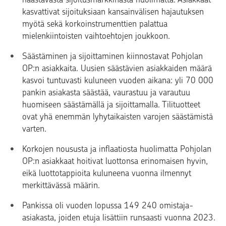
kasvattivat sijoituksiaan kansainvälisen hajautuksen
myötä sekä korkoinstrumenttien palattua
mielenkiintoisten vaihtoehtojen joukkoon.
Säästäminen ja sijoittaminen kiinnostavat Pohjolan
OP:n asiakkaita. Uusien säästävien asiakkaiden määrä
kasvoi tuntuvasti kuluneen vuoden aikana: yli 70 000
pankin asiakasta säästää, vaurastuu ja varautuu
huomiseen säästämällä ja sijoittamalla. Tilituotteet
ovat yhä enemmän lyhytaikaisten varojen säästämistä
varten.
Korkojen noususta ja inflaatiosta huolimatta Pohjolan
OP:n asiakkaat hoitivat luottonsa erinomaisen hyvin,
eikä luottotappioita kuluneena vuonna ilmennyt
merkittävässä määrin.
Pankissa oli vuoden lopussa 149 240 omistaja-
asiakasta, joiden etuja lisättiin runsaasti vuonna 2023.