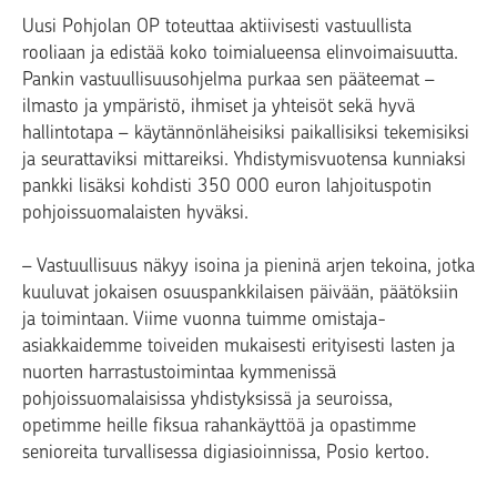
Uusi Pohjolan OP toteuttaa aktiivisesti vastuullista
rooliaan ja edistää koko toimialueensa elinvoimaisuutta.
Pankin vastuullisuusohjelma purkaa sen pääteemat –
ilmasto ja ympäristö, ihmiset ja yhteisöt sekä hyvä
hallintotapa – käytännönläheisiksi paikallisiksi tekemisiksi
ja seurattaviksi mittareiksi. Yhdistymisvuotensa kunniaksi
pankki lisäksi kohdisti 350 000 euron lahjoituspotin
pohjoissuomalaisten hyväksi.
– Vastuullisuus näkyy isoina ja pieninä arjen tekoina, jotka
kuuluvat jokaisen osuuspankkilaisen päivään, päätöksiin
ja toimintaan. Viime vuonna tuimme omistaja-
asiakkaidemme toiveiden mukaisesti erityisesti lasten ja
nuorten harrastustoimintaa kymmenissä
pohjoissuomalaisissa yhdistyksissä ja seuroissa,
opetimme heille fiksua rahankäyttöä ja opastimme
senioreita turvallisessa digiasioinnissa, Posio kertoo.