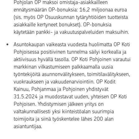
Pohjolan OP maksoi omistaja-asiakkailleen
ennätysmäärän OP-bonuksia: 16,2 miljoonaa euroa
(sis. myös OP Osuuskunnan tytäryhtiöiden tuotteista
asiakkaille kertyneet bonukset). OP-bonuksia
käytetään pankki- ja vakuutuspalveluiden maksuihin.
Asuntokaupan vaikeasta vuodesta huolimatta OP Koti
Pohjoisessa positiivinen tunnelma säilyi korkealla ja
aktiivisuus hyvällä tasolla. OP Koti Pohjoinen varautui
markkinan vilkastumiseen palkkaamalla uusia
työntekijöitä asunnonvälitykseen, toimitilavälitykseen,
vuokraukseen ja vakuudenarviointiin. OP Kodit
Kainuu, Pohjanmaa ja Pohjoinen yhdistyvät
31.5.2024 ja muodostavat uuden, yhteisen OP Koti
Pohjoisen. Yhdistymisen jälkeen yritys on
valtakunnallisesti yksi kiinteistöalan suurimpia
toimijoita ja siinä työskentelee lähes 200 alan
asiantuntijaa.