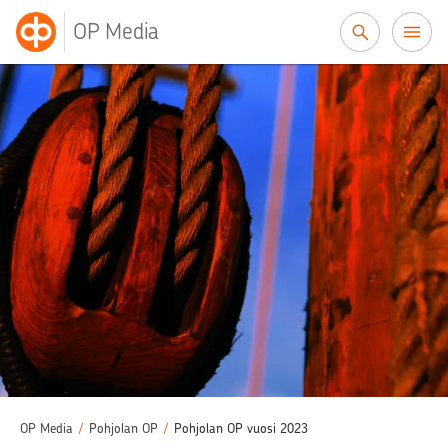
Siirry sisältöön
OP Media
OP Media
/
Pohjolan OP
/
Pohjolan OP vuosi 2023