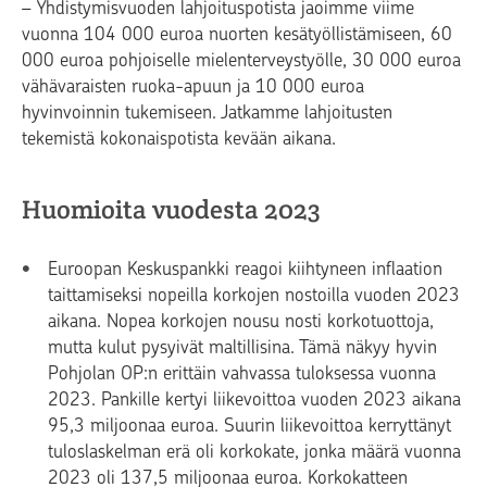
– Yhdistymisvuoden lahjoituspotista jaoimme viime
vuonna 104 000 euroa nuorten kesätyöllistämiseen, 60
000 euroa pohjoiselle mielenterveystyölle, 30 000 euroa
vähävaraisten ruoka-apuun ja 10 000 euroa
hyvinvoinnin tukemiseen. Jatkamme lahjoitusten
tekemistä kokonaispotista kevään aikana.
Huomioita vuodesta 2023
Euroopan Keskuspankki reagoi kiihtyneen inflaation
taittamiseksi nopeilla korkojen nostoilla vuoden 2023
aikana. Nopea korkojen nousu nosti korkotuottoja,
mutta kulut pysyivät maltillisina. Tämä näkyy hyvin
Pohjolan OP:n erittäin vahvassa tuloksessa vuonna
2023. Pankille kertyi liikevoittoa vuoden 2023 aikana
95,3 miljoonaa euroa. Suurin liikevoittoa kerryttänyt
tuloslaskelman erä oli korkokate, jonka määrä vuonna
2023 oli 137,5 miljoonaa euroa. Korkokatteen