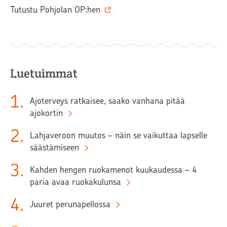
Tutustu Pohjolan OP:hen
Luetuimmat
1
.
Ajoterveys ratkaisee, saako vanhana pitää
ajokortin
2
.
Lahjaveroon muutos – näin se vaikuttaa lapselle
säästämiseen
3
.
Kahden hengen ruokamenot kuukaudessa – 4
paria avaa ruokakulunsa
4
.
Juuret perunapellossa