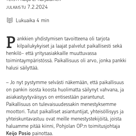
7.2.2024
JULKAISTU
Lukuaika
4
min
P
ankkien yhdistymisen tavoitteena oli tarjota
kilpailukykyiset ja laajat palvelut paikallisesti sekä
henkilö- että yritysasiakkaille muuttuvassa
toimintaympäristössä. Paikallisuus oli arvo, jonka pankki
halusi säilyttää.
– Jo nyt pystymme selvästi näkemään, että paikallisuus
on pankin isosta koosta huolimatta säilynyt vahvana, ja
asiakastyytyväisyys on entisestään parantunut.
Paikallisuus on tulevaisuudessakin menestyksemme
moottori. Tutut paikalliset asiantuntijat, yhteisöllisyys ja
yhteiskuntavastuu ovat meille menestystekijöitä, joista
haluamme pitää kiinni, Pohjolan OP:n toimitusjohtaja
Keijo Posio
painottaa.