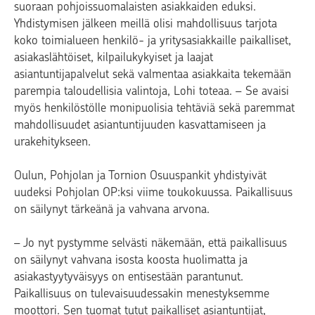
suoraan pohjoissuomalaisten asiakkaiden eduksi.
Yhdistymisen jälkeen meillä olisi mahdollisuus tarjota
koko toimialueen henkilö- ja yritysasiakkaille paikalliset,
asiakaslähtöiset, kilpailukykyiset ja laajat
asiantuntijapalvelut sekä valmentaa asiakkaita tekemään
parempia taloudellisia valintoja, Lohi toteaa. – Se avaisi
myös henkilöstölle monipuolisia tehtäviä sekä paremmat
mahdollisuudet asiantuntijuuden kasvattamiseen ja
urakehitykseen.
Oulun, Pohjolan ja Tornion Osuuspankit yhdistyivät
uudeksi Pohjolan OP:ksi viime toukokuussa. Paikallisuus
on säilynyt tärkeänä ja vahvana arvona.
– Jo nyt pystymme selvästi näkemään, että paikallisuus
on säilynyt vahvana isosta koosta huolimatta ja
asiakastyytyväisyys on entisestään parantunut.
Paikallisuus on tulevaisuudessakin menestyksemme
moottori. Sen tuomat tutut paikalliset asiantuntijat,