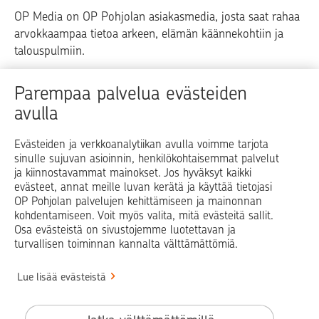
OP Media on OP Pohjolan asiakasmedia, josta saat rahaa
arvokkaampaa tietoa arkeen, elämän käännekohtiin ja
talouspulmiin.
Raha
Koti
Elämä
Yrityselämä
Parempaa palvelua evästeiden
avulla
Blogit ja puheenvuorot
Osuuspankit
Evästeiden ja verkkoanalytiikan avulla voimme tarjota
sinulle sujuvan asioinnin, henkilökohtaisemmat palvelut
Op.fi
OP Koti
Pohjola Vahinkoapu
ja kiinnostavammat mainokset. Jos hyväksyt kaikki
evästeet, annat meille luvan kerätä ja käyttää tietojasi
Facebook
X
LinkedIn
Instagram
OP Pohjolan palvelujen kehittämiseen ja mainonnan
kohdentamiseen. Voit myös valita, mitä evästeitä sallit.
Osa evästeistä on sivustojemme luotettavan ja
turvallisen toiminnan kannalta välttämättömiä.
© OP Pohjola
Lue lisää evästeistä
Info
Käyttöehdot