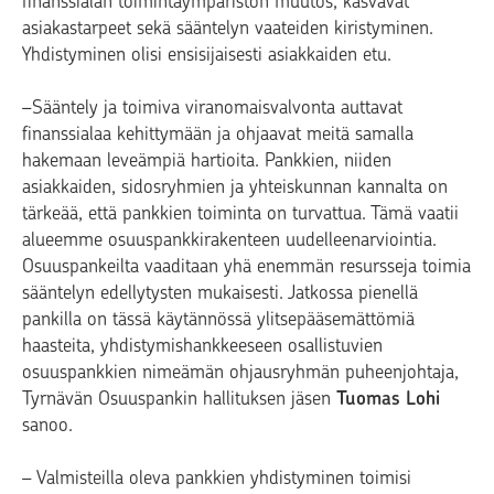
finanssialan toimintaympäristön muutos, kasvavat
asiakastarpeet sekä sääntelyn vaateiden kiristyminen.
Yhdistyminen olisi ensisijaisesti asiakkaiden etu.
–Sääntely ja toimiva viranomaisvalvonta auttavat
finanssialaa kehittymään ja ohjaavat meitä samalla
hakemaan leveämpiä hartioita. Pankkien, niiden
asiakkaiden, sidosryhmien ja yhteiskunnan kannalta on
tärkeää, että pankkien toiminta on turvattua. Tämä vaatii
alueemme osuuspankkirakenteen uudelleenarviointia.
Osuuspankeilta vaaditaan yhä enemmän resursseja toimia
sääntelyn edellytysten mukaisesti. Jatkossa pienellä
pankilla on tässä käytännössä ylitsepääsemättömiä
haasteita, yhdistymishankkeeseen osallistuvien
osuuspankkien nimeämän ohjausryhmän puheenjohtaja,
Tyrnävän Osuuspankin hallituksen jäsen
Tuomas Lohi
sanoo.
– Valmisteilla oleva pankkien yhdistyminen toimisi