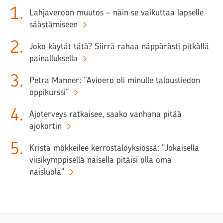
1
.
Lahjaveroon muutos – näin se vaikuttaa lapselle
säästämiseen
2
.
Joko käytät tätä? Siirrä rahaa näppärästi pitkällä
painalluksella
3
.
Petra Manner: ”Avioero oli minulle taloustiedon
oppikurssi”
4
.
Ajoterveys ratkaisee, saako vanhana pitää
ajokortin
5
.
Krista mökkeilee kerrostaloyksiössä: ”Jokaisella
viisikymppisellä naisella pitäisi olla oma
naisluola”