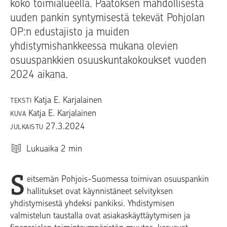
koko toimialueella. Päätöksen mahdollisesta
uuden pankin syntymisestä tekevät Pohjolan
OP:n edustajisto ja muiden
yhdistymishankkeessa mukana olevien
osuuspankkien osuuskuntakokoukset vuoden
2024 aikana.
Katja E. Karjalainen
TEKSTI
Katja E. Karjalainen
KUVA
27.3.2024
JULKAISTU
Lukuaika
2
min
S
eitsemän Pohjois-Suomessa toimivan osuuspankin
hallitukset ovat käynnistäneet selvityksen
yhdistymisestä yhdeksi pankiksi. Yhdistymisen
valmistelun taustalla ovat asiakaskäyttäytymisen ja