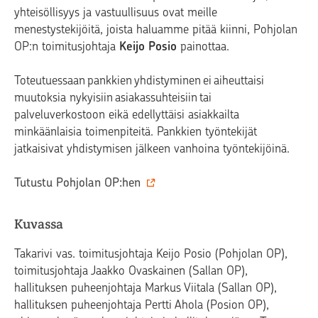
yhteisöllisyys ja vastuullisuus ovat meille
menestystekijöitä, joista haluamme pitää kiinni, Pohjolan
OP:n toimitusjohtaja
Keijo Posio
painottaa.
Toteutuessaan pankkien yhdistyminen ei aiheuttaisi
muutoksia nykyisiin asiakassuhteisiin tai
palveluverkostoon eikä edellyttäisi asiakkailta
minkäänlaisia toimenpiteitä. Pankkien työntekijät
jatkaisivat yhdistymisen jälkeen vanhoina työntekijöinä.
Tutustu Pohjolan OP:hen
Kuvassa
Takarivi vas. toimitusjohtaja Keijo Posio (Pohjolan OP),
toimitusjohtaja Jaakko Ovaskainen (Sallan OP),
hallituksen puheenjohtaja Markus Viitala (Sallan OP),
hallituksen puheenjohtaja Pertti Ahola (Posion OP),