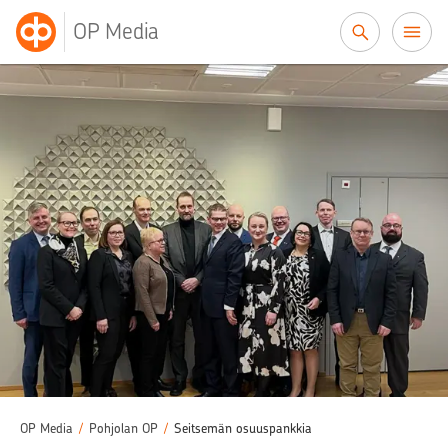
Siirry sisältöön
OP Media
OP Media
/
Pohjolan OP
/
Seitsemän osuuspankkia