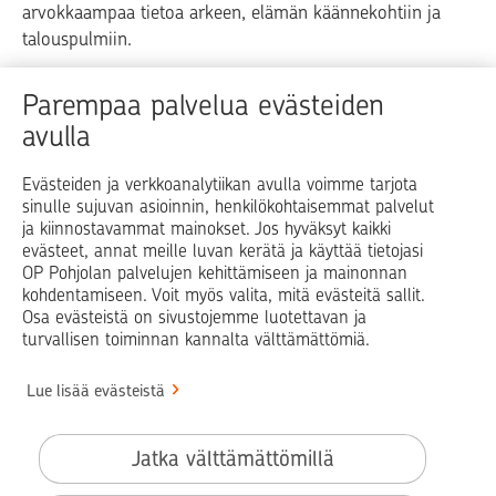
arvokkaampaa tietoa arkeen, elämän käännekohtiin ja
talouspulmiin.
Raha
Koti
Elämä
Yrityselämä
Parempaa palvelua evästeiden
avulla
Blogit ja puheenvuorot
Osuuspankit
Evästeiden ja verkkoanalytiikan avulla voimme tarjota
sinulle sujuvan asioinnin, henkilökohtaisemmat palvelut
Op.fi
OP Koti
Pohjola Vahinkoapu
ja kiinnostavammat mainokset. Jos hyväksyt kaikki
evästeet, annat meille luvan kerätä ja käyttää tietojasi
Facebook
X
LinkedIn
Instagram
OP Pohjolan palvelujen kehittämiseen ja mainonnan
kohdentamiseen. Voit myös valita, mitä evästeitä sallit.
Osa evästeistä on sivustojemme luotettavan ja
turvallisen toiminnan kannalta välttämättömiä.
© OP Pohjola
Lue lisää evästeistä
Info
Käyttöehdot
Jatka välttämättömillä
Saavutettavuusseloste