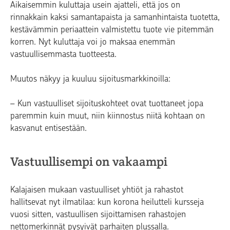
Aikaisemmin kuluttaja usein ajatteli, että jos on
rinnakkain kaksi samantapaista ja samanhintaista tuotetta,
kestävämmin periaattein valmistettu tuote vie pitemmän
korren. Nyt kuluttaja voi jo maksaa enemmän
vastuullisemmasta tuotteesta.
Muutos näkyy ja kuuluu sijoitusmarkkinoilla:
– Kun vastuulliset sijoituskohteet ovat tuottaneet jopa
paremmin kuin muut, niin kiinnostus niitä kohtaan on
kasvanut entisestään.
Vastuullisempi on vakaampi
Kalajaisen mukaan vastuulliset yhtiöt ja rahastot
hallitsevat nyt ilmatilaa: kun korona heilutteli kursseja
vuosi sitten, vastuullisen sijoittamisen rahastojen
nettomerkinnät pysyivät parhaiten plussalla.