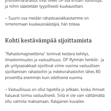
yhdistelmärahastot ovat olleet OP:ssa erittäin suosittuja,
ja niihin säästetään tyypillisesti kuukausittain.
– Suurin osa meidän rahastoasiakkaistamme on
nimenomaan kuukausisäästäjiä, hän toteaa.
Kohti kestävämpää sijoittamista
”Rahastomagneetteina” toimivat kestävä kehitys,
ilmastonmuutos ja vastuullisuus. OP Ryhmän henkilö- ja
pk-yritysasiakkaat sijoittivat viime vuonna vastuullisen
sijoittamisen rahastoihin ja indeksirahastoihin lähes 80
prosenttia enemmän kuin edellisenä vuonna.
– Vastuullisuus on ollut tapetilla jo pitkään, koska ihmiset
haluavat toimia vastuullisesti. Siitä ei ole vain välttämättä
oltu valmiita maksamaan, Kalajainen kuvailee.