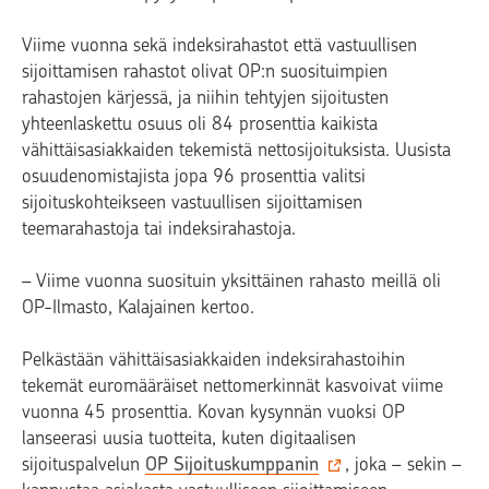
Viime vuonna sekä indeksirahastot että vastuullisen
sijoittamisen rahastot olivat OP:n suosituimpien
rahastojen kärjessä, ja niihin tehtyjen sijoitusten
yhteenlaskettu osuus oli 84 prosenttia kaikista
vähittäisasiakkaiden tekemistä nettosijoituksista. Uusista
osuudenomistajista jopa 96 prosenttia valitsi
sijoituskohteikseen vastuullisen sijoittamisen
teemarahastoja tai indeksirahastoja.
– Viime vuonna suosituin yksittäinen rahasto meillä oli
OP-Ilmasto, Kalajainen kertoo.
Pelkästään vähittäisasiakkaiden indeksirahastoihin
tekemät euromääräiset nettomerkinnät kasvoivat viime
vuonna 45 prosenttia. Kovan kysynnän vuoksi OP
lanseerasi uusia tuotteita, kuten digitaalisen
sijoituspalvelun
OP Sijoituskumppanin
, joka – sekin –