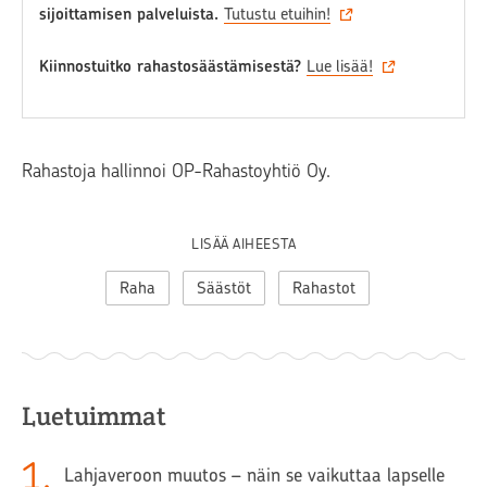
sijoittamisen palveluista.
Tutustu etuihin!
Kiinnostuitko rahastosäästämisestä?
Lue lisää!
Rahastoja hallinnoi OP-Rahastoyhtiö Oy.
LISÄÄ AIHEESTA
Raha
Säästöt
Rahastot
Luetuimmat
1
.
Lahjaveroon muutos – näin se vaikuttaa lapselle