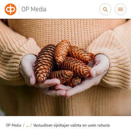
Siirry sisältöön
OP Media
Säästäminen
Rahastosäästäminen
/
/
OP Media
/
...
/
Vastuullisen sijoittajan valinta on usein rahasto