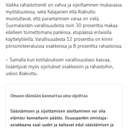
Vaikka rahastotrendi on vahva ja sijoittaminen mukavassa
myötätuulessa, sekä Kalajainen että Alakiuttu
muistuttavat, että parantamisen varaa on vielä.
Suomalaisten varallisuudesta noin 30 prosenttia makaa
edelleen toimettomana pankissa, etupäässä erilaisilla
käyttelytileillä. Varallisuudesta 12 prosenttia on kiinni
pörssinoteeratuissa osakkeissa ja 8 prosenttia rahastoissa.
– Samalla kun kotitalouksien varallisuustaso kasvaa,
lisääntyvät myös sijoitukset osakkeisiin ja rahastoihin,
uskoo Alakiuttu.
Omaan elämään kannattaa aina sijoittaa
Säästämisen ja sijoittamisen aloittaminen voi olla
elämäsi kannattavin päätös. Osuuspankin omistaja-
asiakkaana saat uudet ja kattavat edut säästämisen ja