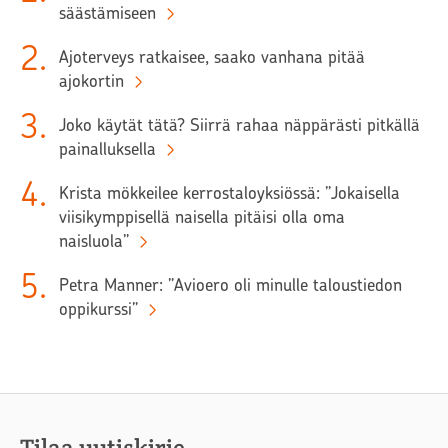
säästämiseen
2
.
Ajoterveys ratkaisee, saako vanhana pitää
ajokortin
3
.
Joko käytät tätä? Siirrä rahaa näppärästi pitkällä
painalluksella
4
.
Krista mökkeilee kerrostaloyksiössä: ”Jokaisella
viisikymppisellä naisella pitäisi olla oma
naisluola”
5
.
Petra Manner: ”Avioero oli minulle taloustiedon
oppikurssi”
Tilaa uutiskirje