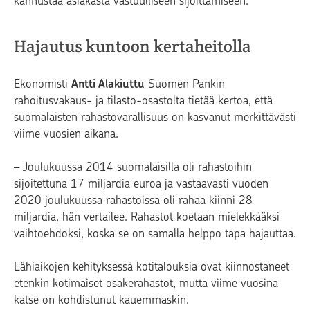
kannustaa asiakasta vastuulliseen sijoittamiseen.
Hajautus kuntoon kertaheitolla
Ekonomisti
Antti Alakiuttu
Suomen Pankin
rahoitusvakaus- ja tilasto-osastolta tietää kertoa, että
suomalaisten rahastovarallisuus on kasvanut merkittävästi
viime vuosien aikana.
– Joulukuussa 2014 suomalaisilla oli rahastoihin
sijoitettuna 17 miljardia euroa ja vastaavasti vuoden
2020 joulukuussa rahastoissa oli rahaa kiinni 28
miljardia, hän vertailee. Rahastot koetaan mielekkääksi
vaihtoehdoksi, koska se on samalla helppo tapa hajauttaa.
Lähiaikojen kehityksessä kotitalouksia ovat kiinnostaneet
etenkin kotimaiset osakerahastot, mutta viime vuosina
katse on kohdistunut kauemmaskin.