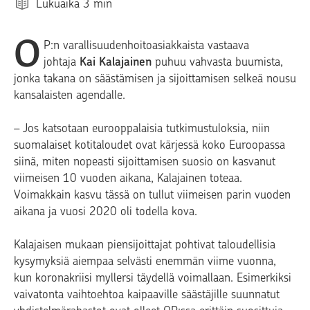
Lukuaika
3
min
O
P:n varallisuudenhoitoasiakkaista vastaava
johtaja
Kai Kalajainen
puhuu vahvasta buumista,
jonka takana on säästämisen ja sijoittamisen selkeä nousu
kansalaisten agendalle.
– Jos katsotaan eurooppalaisia tutkimustuloksia, niin
suomalaiset kotitaloudet ovat kärjessä koko Euroopassa
siinä, miten nopeasti sijoittamisen suosio on kasvanut
viimeisen 10 vuoden aikana, Kalajainen toteaa.
Voimakkain kasvu tässä on tullut viimeisen parin vuoden
aikana ja vuosi 2020 oli todella kova.
Kalajaisen mukaan piensijoittajat pohtivat taloudellisia
kysymyksiä aiempaa selvästi enemmän viime vuonna,
kun koronakriisi myllersi täydellä voimallaan. Esimerkiksi
vaivatonta vaihtoehtoa kaipaaville säästäjille suunnatut