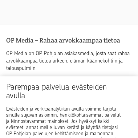
OP Media – Rahaa arvokkaampaa tietoa
OP Media on OP Pohjolan asiakasmedia, josta saat rahaa
arvokkaampaa tietoa arkeen, elämän käännekohtiin ja
talouspulmiin.
Raha
Koti
Elämä
Yrityselämä
Parempaa palvelua evästeiden
avulla
Blogit ja puheenvuorot
Osuuspankit
Evästeiden ja verkkoanalytiikan avulla voimme tarjota
sinulle sujuvan asioinnin, henkilökohtaisemmat palvelut
Op.fi
OP Koti
Pohjola Vahinkoapu
ja kiinnostavammat mainokset. Jos hyväksyt kaikki
evästeet, annat meille luvan kerätä ja käyttää tietojasi
Facebook
X
LinkedIn
Instagram
OP Pohjolan palvelujen kehittämiseen ja mainonnan