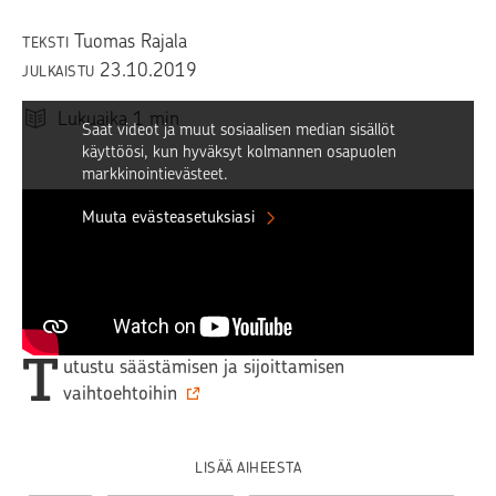
Tuomas Rajala
TEKSTI
23.10.2019
JULKAISTU
Lukuaika
1
min
Saat videot ja muut sosiaalisen median sisällöt
käyttöösi, kun hyväksyt kolmannen osapuolen
markkinointievästeet.
Muuta evästeasetuksiasi
Kiinnostuitko?
T
utustu säästämisen ja sijoittamisen
vaihtoehtoihin
LISÄÄ AIHEESTA