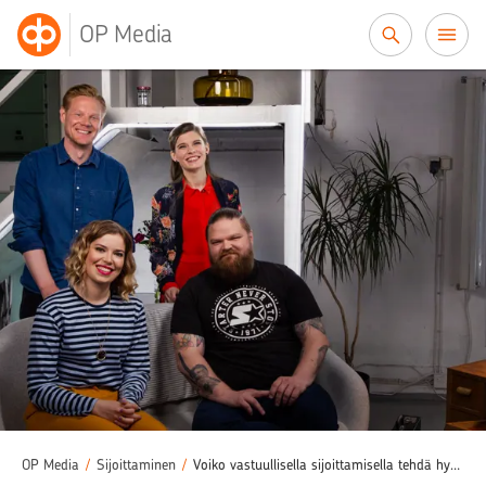
Siirry sisältöön
OP Media
OP Media
/
Sijoittaminen
/
Voiko vastuullisella sijoittamisella tehdä hyvää tulosta?