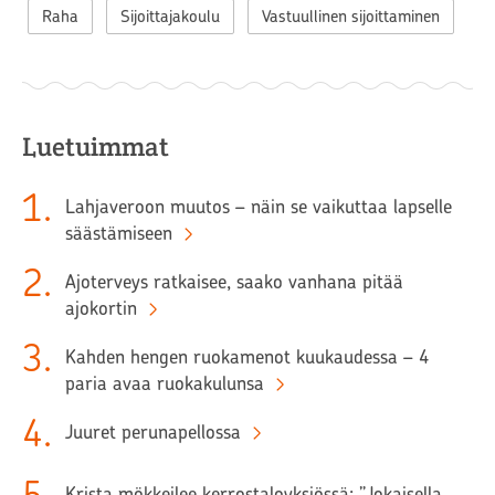
Raha
Sijoittajakoulu
Vastuullinen sijoittaminen
Luetuimmat
1
.
Lahjaveroon muutos – näin se vaikuttaa lapselle
säästämiseen
2
.
Ajoterveys ratkaisee, saako vanhana pitää
ajokortin
3
.
Kahden hengen ruokamenot kuukaudessa – 4
paria avaa ruokakulunsa
4
.
Juuret perunapellossa
Krista mökkeilee kerrostaloyksiössä: ”Jokaisella