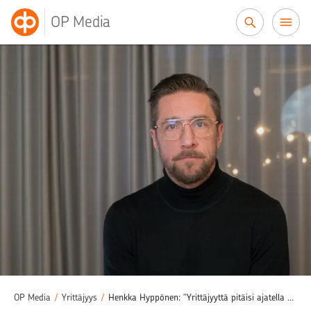
Siirry sisältöön
OP Media
OP Media
/
Yrittäjyys
/
Henkka Hyppönen: "Yrittäjyyttä pitäisi ajatella oppimisprosessina"