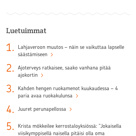
Luetuimmat
1
.
Lahjaveroon muutos – näin se vaikuttaa lapselle
säästämiseen
2
.
Ajoterveys ratkaisee, saako vanhana pitää
ajokortin
3
.
Kahden hengen ruokamenot kuukaudessa – 4
paria avaa ruokakulunsa
4
.
Juuret perunapellossa
5
.
Krista mökkeilee kerrostaloyksiössä: ”Jokaisella
viisikymppisellä naisella pitäisi olla oma