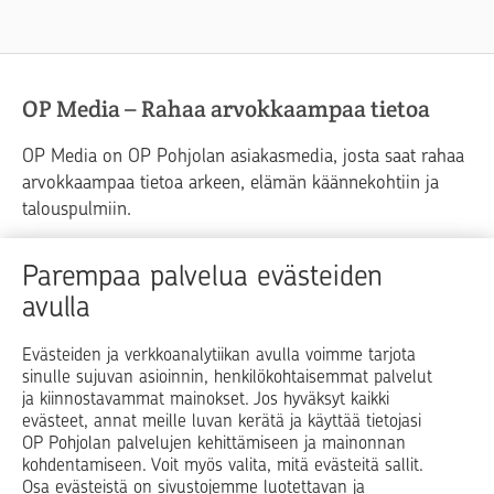
OP Media – Rahaa arvokkaampaa tietoa
OP Media on OP Pohjolan asiakasmedia, josta saat rahaa
arvokkaampaa tietoa arkeen, elämän käännekohtiin ja
talouspulmiin.
Raha
Koti
Elämä
Yrityselämä
Parempaa palvelua evästeiden
avulla
Blogit ja puheenvuorot
Osuuspankit
Evästeiden ja verkkoanalytiikan avulla voimme tarjota
sinulle sujuvan asioinnin, henkilökohtaisemmat palvelut
Op.fi
OP Koti
Pohjola Vahinkoapu
ja kiinnostavammat mainokset. Jos hyväksyt kaikki
evästeet, annat meille luvan kerätä ja käyttää tietojasi
Facebook
X
LinkedIn
Instagram
OP Pohjolan palvelujen kehittämiseen ja mainonnan
kohdentamiseen. Voit myös valita, mitä evästeitä sallit.
Osa evästeistä on sivustojemme luotettavan ja