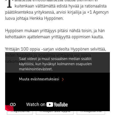
T
kuitenkaan välttämättä edistä hyvää ja rationaalista
päätöksentekoa yrityksessä, arvioi kirjailija ja +1 Agencyn
luova johtaja Henkka Hyppönen.
Hyppösen mukaan yrittäjyys pitäisi nähdä toisin, ja hän
kehottaakin ajattelemaan yrittäjyyttä oppimisen kautta.
Yrittäjän 100 oppia -sarjan videolta Hyppönen selvittää,
miten haasteita ja ongelmia yrittäjänä voi oppia
Saat videot ja muut sosiaalisen median sisällöt
ratkomaan.
käyttöösi, kun hyväksyt kolmannen osapuolen
markkinointievästeet.
Muuta evästeasetuksiasi
LISÄÄ AIHEESTA
Yrityselämä
Yrittäjän 100 oppia
Yrittäjätarina