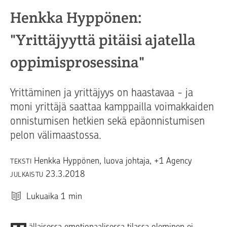
Henkka Hyppönen:
"Yrittäjyyttä pitäisi ajatella
oppimisprosessina"
Yrittäminen ja yrittäjyys on haastavaa - ja
moni yrittäjä saattaa kamppailla voimakkaiden
onnistumisen hetkien sekä epäonnistumisen
pelon välimaastossa.
Henkka Hyppönen, luova johtaja, +1 Agency
TEKSTI
23.3.2018
JULKAISTU
Lukuaika
1
min
ällaisessa emotionaalisessa tilassa oleminen ei