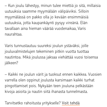
– Kun joulu lähestyy, minun tulee miettiä jo sitä, millaisia
uutuuksia saamme myymälään välipäiviksi. Silloin
myymälässä on pakko olla jo kevään ensimmäisiä
uutuuksia, jotta kaupankäynti pysyy vireänä. Elän
tavallaan aina hieman väärää vuodenaikaa, Varis
naurahtaa.
Varis tunnustautuu suureksi joulun ystäväksi, jolle
jouluvalmistelujen tekeminen pitkin vuotta tuottaa
nautintoa. Mikä joulussa jaksaa viehättää vuosi toisensa
jälkeen?
– Kaikki ne joulun värit ja tuoksut ennen kaikkea. Vuosien
varrella olen oppinut joulusta karsimaan kaikki turhat
pingottamiset pois. Nykyään teen jouluna pelkästään
kivoja asioita ja nautin siitä ihanasta tunnelmasta.
Tarvitsetko rahoitusta yritykselle?
Voit tehdä