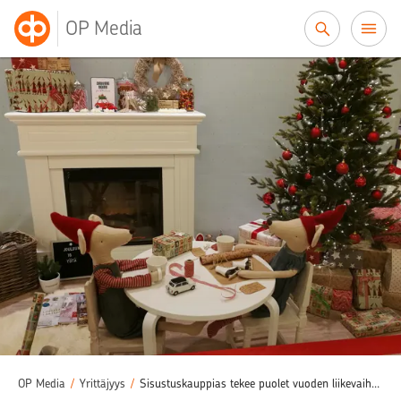
Siirry sisältöön
OP Media
OP Media
/
Yrittäjyys
/
Sisustuskauppias tekee puolet vuoden liikevaihdosta joulukaudella – ”Kyllähän se tuntuu hurjalta ottaa lainaa joulutonttujen ostamiseen”