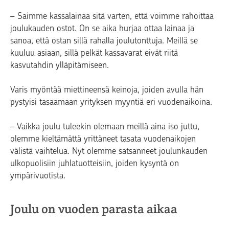
– Saimme kassalainaa sitä varten, että voimme rahoittaa
joulukauden ostot. On se aika hurjaa ottaa lainaa ja
sanoa, että ostan sillä rahalla joulutonttuja. Meillä se
kuuluu asiaan, sillä pelkät kassavarat eivät riitä
kasvutahdin ylläpitämiseen.
Varis myöntää miettineensä keinoja, joiden avulla hän
pystyisi tasaamaan yrityksen myyntiä eri vuodenaikoina.
– Vaikka joulu tuleekin olemaan meillä aina iso juttu,
olemme kieltämättä yrittäneet tasata vuodenaikojen
välistä vaihtelua. Nyt olemme satsanneet joulunkauden
ulkopuolisiin juhlatuotteisiin, joiden kysyntä on
ympärivuotista.
Joulu on vuoden parasta aikaa