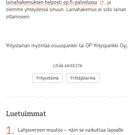
lainahakemuksen helposti op.fi-palvelussa
, ja
olemme yhteydessä sinuun. Lainahakemus ei sido lainan
ottamiseen.
Yrityslainan myöntää osuuspankki tai OP Yrityspankki Oyj.
LISÄÄ AIHEESTA
Yrityselämä
Yrittäjätarina
Luetuimmat
1
.
Lahjaveroon muutos – näin se vaikuttaa lapselle