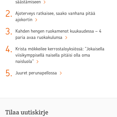
säästämiseen
2
.
Ajoterveys ratkaisee, saako vanhana pitää
ajokortin
3
.
Kahden hengen ruokamenot kuukaudessa – 4
paria avaa ruokakulunsa
4
.
Krista mökkeilee kerrostaloyksiössä: ”Jokaisella
viisikymppisellä naisella pitäisi olla oma
naisluola”
5
.
Juuret perunapellossa
Tilaa uutiskirje