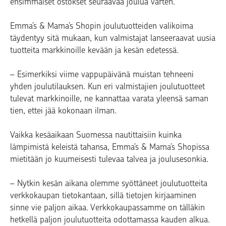
ensimmäiset ostokset seuraavaa joulua varten.
Emma’s & Mama’s Shopin joulutuotteiden valikoima
täydentyy sitä mukaan, kun valmistajat lanseeraavat uusia
tuotteita markkinoille kevään ja kesän edetessä.
– Esimerkiksi viime vappupäivänä muistan tehneeni
yhden joulutilauksen. Kun eri valmistajien joulutuotteet
tulevat markkinoille, ne kannattaa varata yleensä saman
tien, ettei jää kokonaan ilman.
Vaikka kesäaikaan Suomessa nautittaisiin kuinka
lämpimistä keleistä tahansa, Emma’s & Mama’s Shopissa
mietitään jo kuumeisesti tulevaa talvea ja joulusesonkia.
– Nytkin kesän aikana olemme syöttäneet joulutuotteita
verkkokaupan tietokantaan, sillä tietojen kirjaaminen
sinne vie paljon aikaa. Verkkokaupassamme on tälläkin
hetkellä paljon joulutuotteita odottamassa kauden alkua.