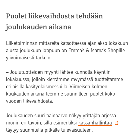
Puolet liikevaihdosta tehdään
joulukauden aikana
Liiketoiminnan mittareita katsottaessa ajanjakso lokakuun
alusta joulukuun loppuun on Emma’s & Mama’s Shopille
ylivoimaisesti tärkein.
– Joulutuotteiden myynti lähtee kunnolla käyntiin
lokakuussa, jolloin kierrämme myymässä tuotteitamme
erilaisilla käsityöläismessuilla. Viimeisen kolmen
kuukauden aikana teemme suunnilleen puolet koko
vuoden liikevaihdosta.
Joulukauden suuri painoarvo näkyy yrittäjän arjessa
monin eri tavoin, sillä esimerkiksi
kassanhallintaa
täytyy suunnitella pitkälle tulevaisuuteen.