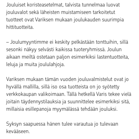
Jouluiset koristeasetelmat, talvista tunnelmaa luovat
jouluvalot sekä läheisten muistamiseen tarkoitetut
tuotteet ovat Variksen mukaan joulukauden suurimpia
hittituotteita.
– Joulumyyntimme ei keskity pelkästään tonttuihin, sillä
sesonki näkyy selvästi kaikissa tuoteryhmissä. Joulun
aikaan meiltä ostetaan paljon esimerkiksi lastentuotteita,
leluja ja muita joululahjoja.
Variksen mukaan tämän vuoden jouluvalmistelut ovat jo
hyvällä mallilla, sillä iso osa tuotteista on jo syötetty
verkkokaupan valikoimaan. Tällä hetkellä Varis tekee vielä
joitain täydennystilauksia ja suunnittelee esimerkiksi sitä,
millaisia esillepanoja myymälässä tehdään jouluksi.
Syksyn saapuessa hänen tulee varautua jo tulevaan
kevääseen.