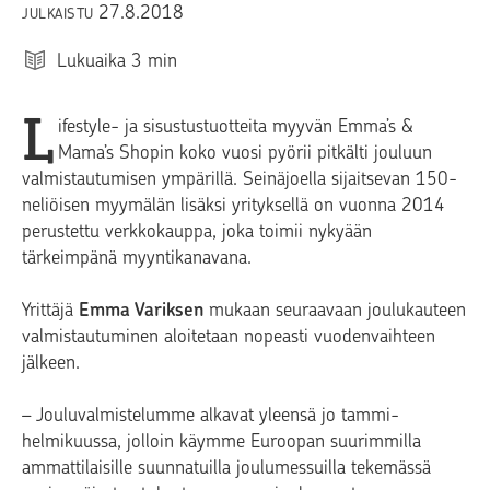
27.8.2018
JULKAISTU
Lukuaika
3
min
L
ifestyle- ja sisustustuotteita myyvän Emma’s &
Mama’s Shopin koko vuosi pyörii pitkälti jouluun
valmistautumisen ympärillä. Seinäjoella sijaitsevan 150-
neliöisen myymälän lisäksi yrityksellä on vuonna 2014
perustettu verkkokauppa, joka toimii nykyään
tärkeimpänä myyntikanavana.
Yrittäjä
Emma Variksen
mukaan seuraavaan joulukauteen
valmistautuminen aloitetaan nopeasti vuodenvaihteen
jälkeen.
– Jouluvalmistelumme alkavat yleensä jo tammi-
helmikuussa, jolloin käymme Euroopan suurimmilla
ammattilaisille suunnatuilla joulumessuilla tekemässä