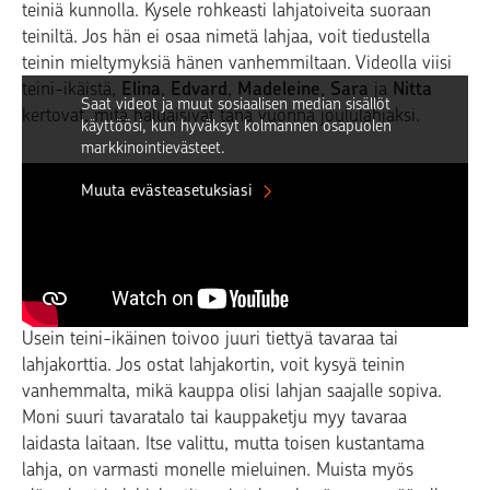
teiniä kunnolla. Kysele rohkeasti lahjatoiveita suoraan
teiniltä. Jos hän ei osaa nimetä lahjaa, voit tiedustella
teinin mieltymyksiä hänen vanhemmiltaan. Videolla viisi
teini-ikäistä,
Elina
,
Edvard
,
Madeleine
,
Sara
ja
Nitta
Saat videot ja muut sosiaalisen median sisällöt
kertovat, mitä haluaisivat tänä vuonna joululahjaksi.
käyttöösi, kun hyväksyt kolmannen osapuolen
markkinointievästeet.
Muuta evästeasetuksiasi
Rahaa tai lahjakortteja
Usein teini-ikäinen toivoo juuri tiettyä tavaraa tai
lahjakorttia. Jos ostat lahjakortin, voit kysyä teinin
vanhemmalta, mikä kauppa olisi lahjan saajalle sopiva.
Moni suuri tavaratalo tai kauppaketju myy tavaraa
laidasta laitaan. Itse valittu, mutta toisen kustantama
lahja, on varmasti monelle mieluinen. Muista myös