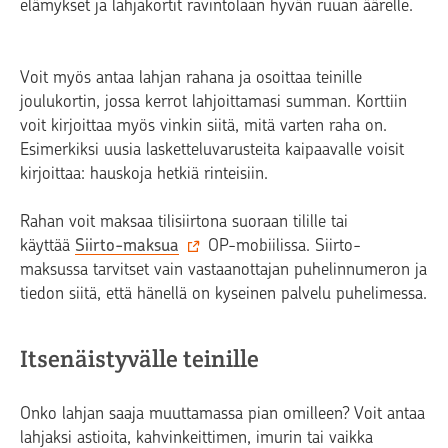
elämykset ja lahjakortit ravintolaan hyvän ruuan äärelle.
Voit myös antaa lahjan rahana ja osoittaa teinille
joulukortin, jossa kerrot lahjoittamasi summan. Korttiin
voit kirjoittaa myös vinkin siitä, mitä varten raha on.
Esimerkiksi uusia lasketteluvarusteita kaipaavalle voisit
kirjoittaa: hauskoja hetkiä rinteisiin.
Rahan voit
maksaa tilisiirtona suoraan tilille tai
käyttää
Siirto-maksua
OP-mobiilissa. Siirto-
maksussa tarvitset vain vastaanottajan puhelinnumeron ja
tiedon siitä, että hänellä on kyseinen palvelu puhelimessa.
Itsenäistyvälle teinille
Onko lahjan saaja muuttamassa pian omilleen? Voit antaa
lahjaksi astioita, kahvinkeittimen, imurin tai vaikka