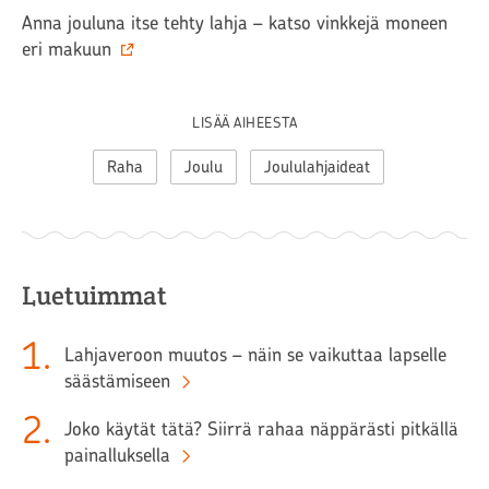
Anna jouluna itse tehty lahja – katso vinkkejä moneen
eri makuun
LISÄÄ AIHEESTA
Raha
Joulu
Joululahjaideat
Luetuimmat
1
.
Lahjaveroon muutos – näin se vaikuttaa lapselle
säästämiseen
2
.
Joko käytät tätä? Siirrä rahaa näppärästi pitkällä
painalluksella