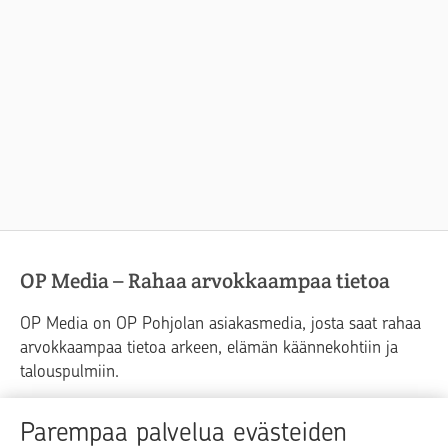
OP Media – Rahaa arvokkaampaa tietoa
OP Media on OP Pohjolan asiakasmedia, josta saat rahaa
arvokkaampaa tietoa arkeen, elämän käännekohtiin ja
talouspulmiin.
Raha
Koti
Elämä
Yrityselämä
Parempaa palvelua evästeiden