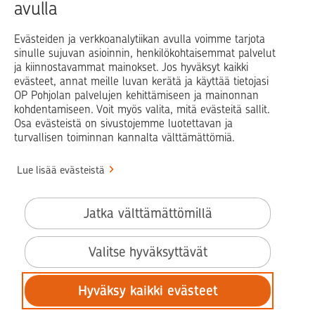
avulla
Blogit ja puheenvuorot
Osuuspankit
Evästeiden ja verkkoanalytiikan avulla voimme tarjota
sinulle sujuvan asioinnin, henkilökohtaisemmat palvelut
Op.fi
OP Koti
Pohjola Vahinkoapu
ja kiinnostavammat mainokset. Jos hyväksyt kaikki
evästeet, annat meille luvan kerätä ja käyttää tietojasi
Facebook
X
LinkedIn
Instagram
OP Pohjolan palvelujen kehittämiseen ja mainonnan
kohdentamiseen. Voit myös valita, mitä evästeitä sallit.
Osa evästeistä on sivustojemme luotettavan ja
turvallisen toiminnan kannalta välttämättömiä.
© OP Pohjola
Lue lisää evästeistä
Info
Käyttöehdot
Jatka välttämättömillä
Saavutettavuusseloste
Evästeiden käyttö
Valitse hyväksyttävät
Tilaa uutiskirje
Hyväksy kaikki evästeet
Tietosuoja