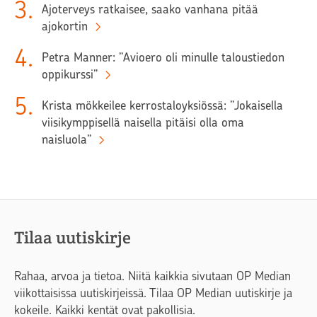
3
.
Ajoterveys ratkaisee, saako vanhana pitää
ajokortin
4
.
Petra Manner: ”Avioero oli minulle taloustiedon
oppikurssi”
5
.
Krista mökkeilee kerrostaloyksiössä: ”Jokaisella
viisikymppisellä naisella pitäisi olla oma
naisluola”
Tilaa uutiskirje
Rahaa, arvoa ja tietoa. Niitä kaikkia sivutaan OP Median
viikottaisissa uutiskirjeissä. Tilaa OP Median uutiskirje ja
kokeile. Kaikki kentät ovat pakollisia.