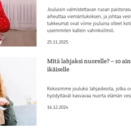
Jouluisin valmistettavan ruoan paistoras
aiheuttaa viemäritukoksen, ja johtaa ves
tukkeumat ovat viime jouluina olleet kot
useimmiten kallein vahinkoilmiö.
Julkaistu
25.11.2025
Mitä lahjaksi nuorelle? – 10 ain
ikäiselle
Kokosimme jouluksi lahjaideoita, jotka ova
hyödyttävät kasvavaa nuorta elämän vesil
Julkaistu
16.12.2024