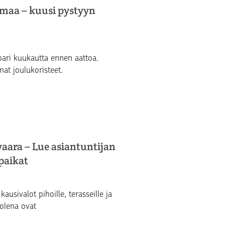
lmaa – kuusi pystyyn
pari kuukautta ennen aattoa.
t joulukoristeet.
aara – Lue asiantuntijan
npaikat
kausivalot pihoille, terasseille ja
olena ovat