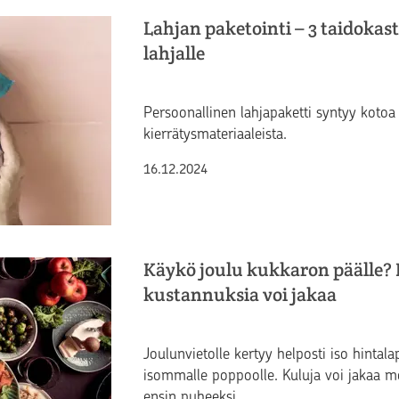
Lahjan paketointi – 3 taidokas
lahjalle
Persoonallinen lahjapaketti syntyy kotoa 
kierrätysmateriaaleista.
Julkaistu
16.12.2024
Käykö joulu kukkaron päälle? 
kustannuksia voi jakaa
Joulunvietolle kertyy helposti iso hinta
isommalle poppoolle. Kuluja voi jakaa m
ensin puheeksi.