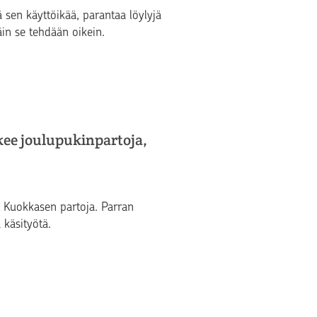
sen käyttöikää, parantaa löylyjä
äin se tehdään oikein.
kee joulupukinpartoja,
t Kuokkasen partoja. Parran
käsityötä.