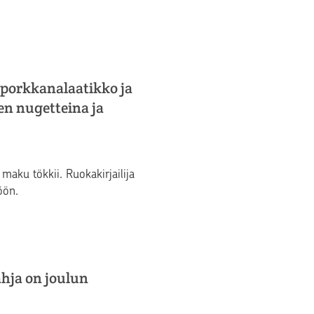
 porkkanalaatikko ja
en nugetteina ja
maku tökkii. Ruokakirjailija
öön.
ahja on joulun