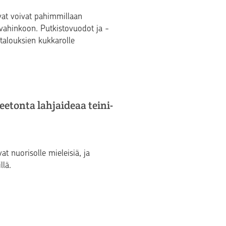
vat voivat pahimmillaan
ivahinkoon. Putkistovuodot ja -
italouksien kukkarolle
eetonta lahjaideaa teini-
t nuorisolle mieleisiä, ja
lä.