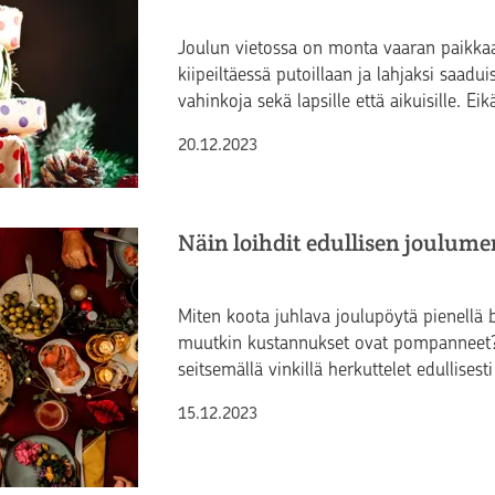
Joulun vietossa on monta vaaran paikkaa
kiipeiltäessä putoillaan ja lahjaksi saadu
vahinkoja sekä lapsille että aikuisille. E
Julkaistu
20.12.2023
Näin loihdit edullisen joulum
Miten koota juhlava joulupöytä pienellä b
muutkin kustannukset ovat pompanneet? 
seitsemällä vinkillä herkuttelet edullisesti
Julkaistu
15.12.2023