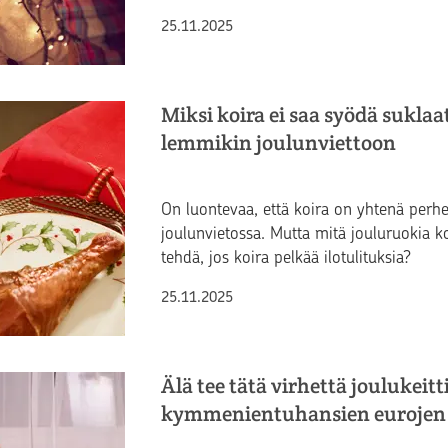
Julkaistu
25.11.2025
Miksi koira ei saa syödä suklaa
lemmikin joulunviettoon
On luontevaa, että koira on yhtenä per
joulunvietossa. Mutta mitä jouluruokia ko
tehdä, jos koira pelkää ilotulituksia?
Julkaistu
25.11.2025
Älä tee tätä virhettä joulukeitt
kymmenientuhansien eurojen