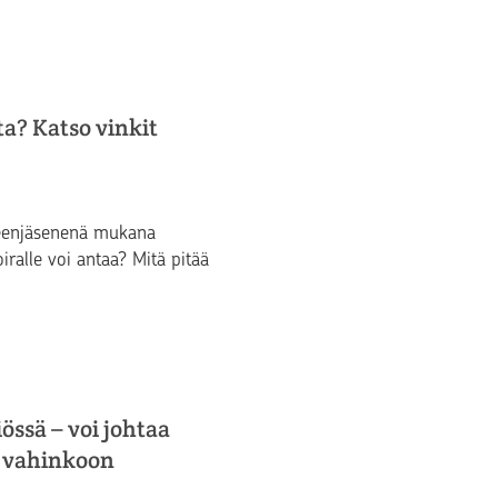
ta? Katso vinkit
heenjäsenenä mukana
iralle voi antaa? Mitä pitää
iössä – voi johtaa
 vahinkoon