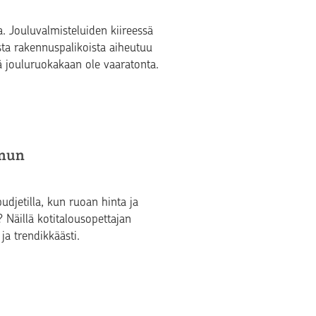
. Jouluvalmisteluiden kiireessä
ista rakennuspalikoista aiheutuu
ikä jouluruokakaan ole vaaratonta.
enun
udjetilla, kun ruoan hinta ja
Näillä kotitalousopettajan
 ja trendikkäästi.