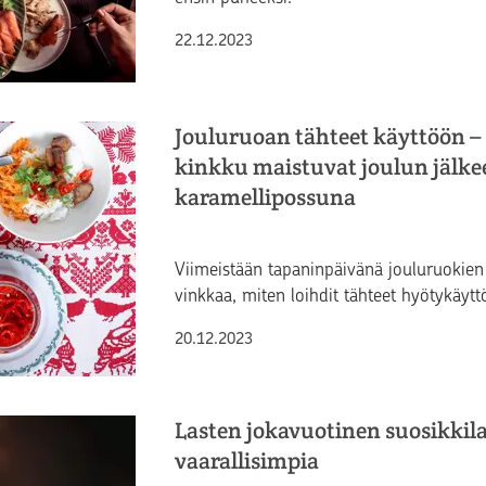
Julkaistu
22.12.2023
Jouluruoan tähteet käyttöön –
kinkku maistuvat joulun jälke
karamellipossuna
Viimeistään tapaninpäivänä jouluruokien 
vinkkaa, miten loihdit tähteet hyötykäytt
Julkaistu
20.12.2023
Lasten jokavuotinen suosikkil
vaarallisimpia