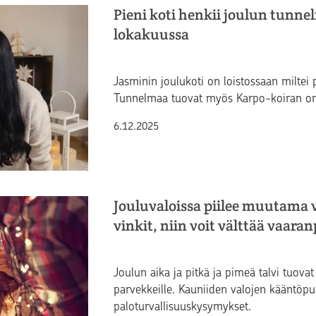
Pieni koti henkii joulun tunne
lokakuussa
Jasminin joulukoti on loistossaan miltei 
Tunnelmaa tuovat myös Karpo-koiran oma
Julkaistu
6.12.2025
Jouluvaloissa piilee muutama v
vinkit, niin voit välttää vaara
Joulun aika ja pitkä ja pimeä talvi tuovat 
parvekkeille. Kauniiden valojen kääntöpu
paloturvallisuuskysymykset.