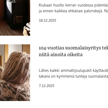
Kiukaan huolto kerran vuodessa pidentää 
ja ennen kaikkea ehkäisee paloriskejä. N
Julkaistu
18.12.2025
104-vuotias suomalaisyritys te
niitä ainoita oikeita
Lähes kaikki ammattijoulupukit käyttävä
takana on kymmeniä tunteja suomalaista 
Julkaistu
7.12.2025