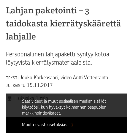
Lahjan paketointi – 3
taidokasta kierrätyskäärettä
lahjalle
Persoonallinen lahjapaketti syntyy kotoa
löytyvistä kierrätysmateriaaleista.
Jouko Korkeasaari, video Antti Vettenranta
TEKSTI
15.11.2017
JULKAISTU
Lukuaika
1
min
Saat videot ja muut sosiaalisen median sisällöt
käyttöösi, kun hyväksyt kolmannen osapuolen
markkinointievästeet.
Muuta evästeasetuksiasi