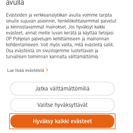
avulla
Blogit ja puheenvuorot
Osuuspankit
Evästeiden ja verkkoanalytiikan avulla voimme tarjota
sinulle sujuvan asioinnin, henkilökohtaisemmat palvelut
Op.fi
OP Koti
Pohjola Vahinkoapu
ja kiinnostavammat mainokset. Jos hyväksyt kaikki
evästeet, annat meille luvan kerätä ja käyttää tietojasi
Facebook
X
LinkedIn
Instagram
OP Pohjolan palvelujen kehittämiseen ja mainonnan
kohdentamiseen. Voit myös valita, mitä evästeitä sallit.
Osa evästeistä on sivustojemme luotettavan ja
turvallisen toiminnan kannalta välttämättömiä.
© OP Pohjola
Lue lisää evästeistä
Info
Käyttöehdot
Jatka välttämättömillä
Saavutettavuusseloste
Evästeiden käyttö
Valitse hyväksyttävät
Tilaa uutiskirje
Hyväksy kaikki evästeet
Tietosuoja