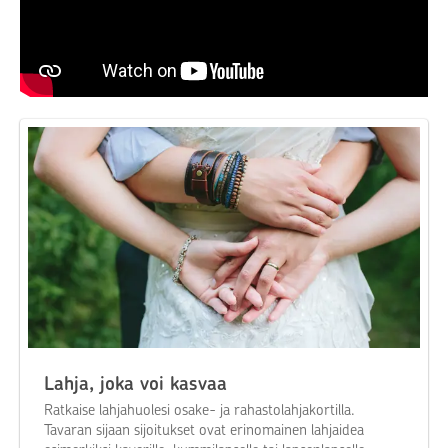
A
rtikkeli on julkaistu alun perin 15.11.2017 ja se on
julkaistu uudelleen 16.12.2024.
Lahja, joka voi kasvaa
Ratkaise lahjahuolesi osake- ja rahastolahjakortilla.
Tavaran sijaan sijoitukset ovat erinomainen lahjaidea