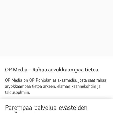
OP Media – Rahaa arvokkaampaa tietoa
OP Media on OP Pohjolan asiakasmedia, josta saat rahaa
arvokkaampaa tietoa arkeen, elämän käännekohtiin ja
talouspulmiin.
Raha
Koti
Elämä
Yrityselämä
Parempaa palvelua evästeiden