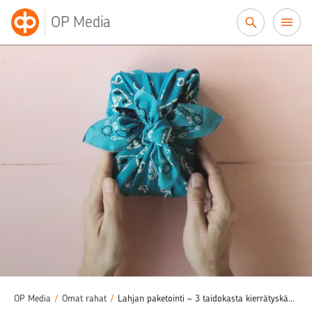
Siirry sisältöön
OP Media
OP Media
/
Omat rahat
/
Lahjan paketointi – 3 taidokasta kierrätyskäärettä lahjalle