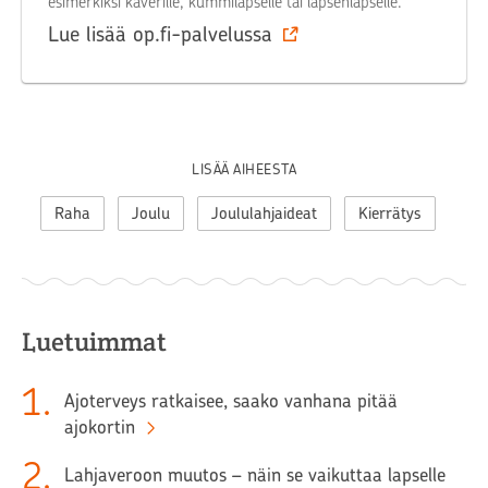
esimerkiksi kaverille, kummilapselle tai lapsenlapselle.
Lue lisää op.fi-palvelussa
LISÄÄ AIHEESTA
Raha
Joulu
Joululahjaideat
Kierrätys
Luetuimmat
1
.
Ajoterveys ratkaisee, saako vanhana pitää
ajokortin
2
.
Lahjaveroon muutos – näin se vaikuttaa lapselle