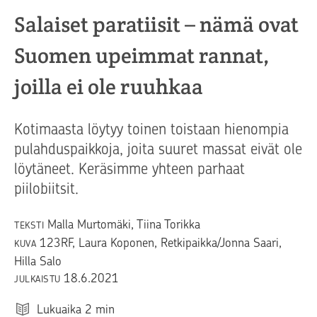
Salaiset paratiisit – nämä ovat
Suomen upeimmat rannat,
joilla ei ole ruuhkaa
Kotimaasta löytyy toinen toistaan hienompia
pulahduspaikkoja, joita suuret massat eivät ole
löytäneet. Keräsimme yhteen parhaat
piilobiitsit.
Malla Murtomäki, Tiina Torikka
TEKSTI
123RF, Laura Koponen, Retkipaikka/Jonna Saari,
KUVA
Hilla Salo
18.6.2021
JULKAISTU
Lukuaika
2
min