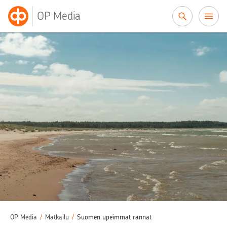
Siirry sisältöön
OP Media
OP Media
/
Matkailu
/
Suomen upeimmat rannat