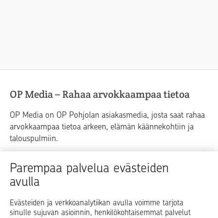
OP Media – Rahaa arvokkaampaa tietoa
OP Media on OP Pohjolan asiakasmedia, josta saat rahaa
arvokkaampaa tietoa arkeen, elämän käännekohtiin ja
talouspulmiin.
Raha
Koti
Elämä
Yrityselämä
Parempaa palvelua evästeiden
avulla
Blogit ja puheenvuorot
Osuuspankit
Evästeiden ja verkkoanalytiikan avulla voimme tarjota
sinulle sujuvan asioinnin, henkilökohtaisemmat palvelut
Op.fi
OP Koti
Pohjola Vahinkoapu