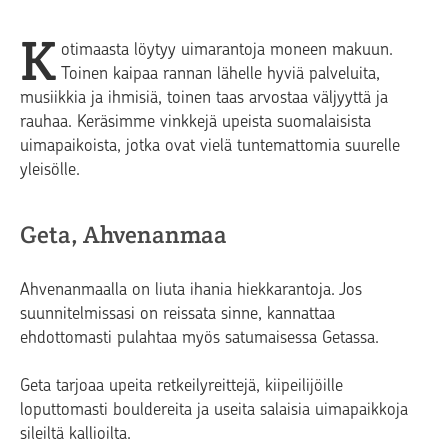
K
otimaasta löytyy uimarantoja moneen makuun.
Toinen kaipaa rannan lähelle hyviä palveluita,
musiikkia ja ihmisiä, toinen taas arvostaa väljyyttä ja
rauhaa. Keräsimme vinkkejä upeista suomalaisista
uimapaikoista, jotka ovat vielä tuntemattomia suurelle
yleisölle.
Geta, Ahvenanmaa
Ahvenanmaalla on liuta ihania hiekkarantoja. Jos
suunnitelmissasi on reissata sinne, kannattaa
ehdottomasti pulahtaa myös satumaisessa Geta
ssa
.
Geta tarjoaa u
peita retkeilyreittejä, kiipeilijöille
loputtomasti bouldereita ja useita salaisia uimapaikkoja
sileiltä kallioilta
.