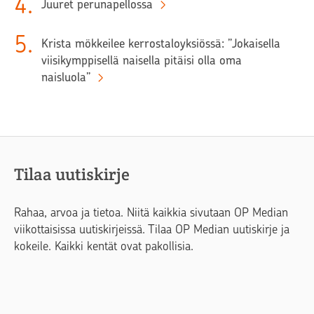
4
.
Juuret perunapellossa
5
.
Krista mökkeilee kerrostaloyksiössä: ”Jokaisella
viisikymppisellä naisella pitäisi olla oma
naisluola”
Tilaa uutiskirje
Rahaa, arvoa ja tietoa. Niitä kaikkia sivutaan OP Median
viikottaisissa uutiskirjeissä. Tilaa OP Median uutiskirje ja
kokeile. Kaikki kentät ovat pakollisia.