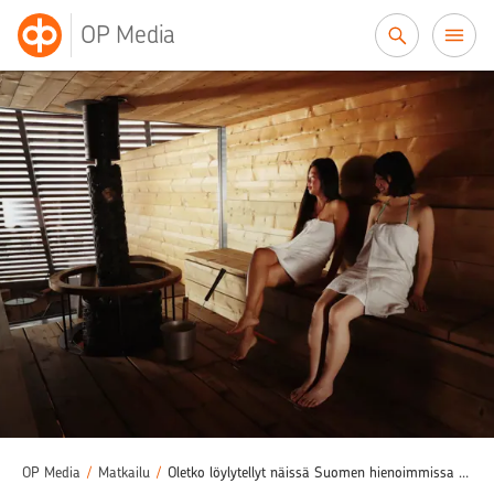
Siirry sisältöön
OP Media
OP Media
/
Matkailu
/
Oletko löylytellyt näissä Suomen hienoimmissa saunoissa?