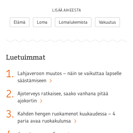
LISÄÄ AIHEESTA
Elämä
Loma
Lomalukemista
Vakuutus
Luetuimmat
1
.
Lahjaveroon muutos – näin se vaikuttaa lapselle
säästämiseen
2
.
Ajoterveys ratkaisee, saako vanhana pitää
ajokortin
3
.
Kahden hengen ruokamenot kuukaudessa – 4
paria avaa ruokakulunsa