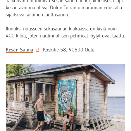
Talkoovoimin toimiva Kesän sauna on kirjaimellisesti läpi
kesän avoinna oleva, Oulun Tuiran uimarannan edustalla
sijaitseva suloinen lauttasauna.
Ilmiöksi nousseen sekasaunan kiukaassa on kiviä noin
400 kiloa, joten nautinnollisen pehmeät löylyt ovat taattu.
Kesän Sauna
, Koskitie 58, 90500 Oulu