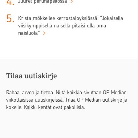
4
.
Juuret perunapellossa
5
.
Krista mökkeilee kerrostaloyksiössä: ”Jokaisella
viisikymppisellä naisella pitäisi olla oma
naisluola”
Tilaa uutiskirje
Rahaa, arvoa ja tietoa. Niitä kaikkia sivutaan OP Median
viikottaisissa uutiskirjeissä. Tilaa OP Median uutiskirje ja
kokeile. Kaikki kentät ovat pakollisia.