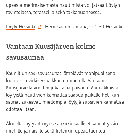
upeasta merimaisemasta nauttimista voi jatkaa Löylyn
ravintolassa, terasseilla sekä takkahuoneessa.
Löyly Helsinki
, Hernesaarenranta 4, 00150 Helsinki
Vantaan Kuusijärven kolme
savusaunaa
Kauniit unisex-savusaunat lämpiävät monipuolisena
luonto- ja virkistyspaikkana tunnetulla Vantaan
Kuusijärvellä vuoden jokaisena päivänä. Voimakkaista
löylyistä nauttivien kannattaa saapua paikalle heti kun
saunat aukeavat, miedompia löylyjä suosivien kannattaa
odottaa iltaan.
Alueelta löytyvät myös sähkökiukaalliset saunat yksin
miehille ja naisille sekä tietenkin upeaa luontoa