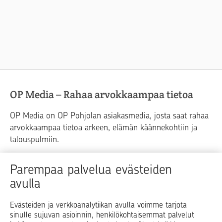
OP Media – Rahaa arvokkaampaa tietoa
OP Media on OP Pohjolan asiakasmedia, josta saat rahaa
arvokkaampaa tietoa arkeen, elämän käännekohtiin ja
talouspulmiin.
Raha
Koti
Elämä
Yrityselämä
Parempaa palvelua evästeiden
avulla
Blogit ja puheenvuorot
Osuuspankit
Evästeiden ja verkkoanalytiikan avulla voimme tarjota
sinulle sujuvan asioinnin, henkilökohtaisemmat palvelut
Op.fi
OP Koti
Pohjola Vahinkoapu