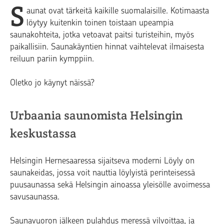
S
aunat ovat tärkeitä kaikille suomalaisille. Kotimaasta
löytyy kuitenkin toinen toistaan upeampia
saunakohteita, jotka vetoavat paitsi turisteihin, myös
paikallisiin. Saunakäyntien hinnat vaihtelevat ilmaisesta
reiluun pariin kymppiin.
Oletko jo käynyt näissä?
Urbaania saunomista Helsingin
keskustassa
Helsingin Hernesaaressa sijaitseva moderni Löyly on
saunakeidas, jossa voit nauttia löylyistä perinteisessä
puusaunassa sekä Helsingin ainoassa yleisölle avoimessa
savusaunassa.
Saunavuoron jälkeen pulahdus meressä vilvoittaa, ja