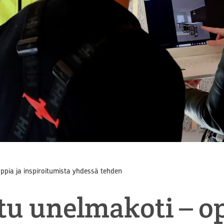
op­pia ja ins­pi­roi­tu­mis­ta yh­des­sä teh­den
­tu unel­ma­ko­ti – op