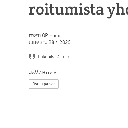
roi­tu­mis­ta yh
OP Häme
TEKSTI
28.4.2025
JULKAISTU
Lukuaika
4
min
LISÄÄ AIHEESTA
Osuuspankit