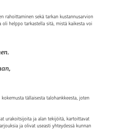
en rahoittaminen sekä tarkan kustannusarvion
li helppo tarkastella sitä, mistä kaikesta voi
nen.
.
aan,
an kokemusta tällaisesta talohankkeesta, joten
at urakoitsijoita ja alan tekijöitä, kartoittavat
 tarjouksia ja olivat useasti yhteydessä kunnan