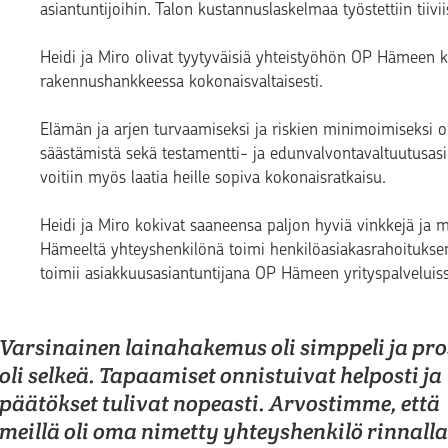
asiantuntijoihin. Talon kustannuslaskelmaa työstettiin tiiv
Heidi ja Miro olivat tyytyväisiä yhteistyöhön OP Hämeen ka
rakennushankkeessa kokonaisvaltaisesti.
Elämän ja arjen turvaamiseksi ja riskien minimoimiseksi o
säästämistä sekä testamentti- ja edunvalvontavaltuutusasioi
voitiin myös laatia heille sopiva kokonaisratkaisu.
Heidi ja Miro kokivat saaneensa paljon hyviä vinkkejä ja my
Hämeeltä yhteyshenkilönä toimi henkilöasiakasrahoituksen
toimii asiakkuusasiantuntijana OP Hämeen yrityspalveluis
Varsinainen lainahakemus oli simppeli ja pro
oli selkeä. Tapaamiset onnistuivat helposti ja
päätökset tulivat nopeasti. Arvostimme, että
meillä oli oma nimetty yhteyshenkilö rinnal