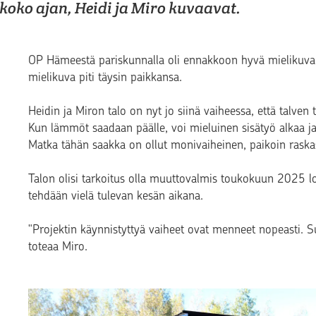
koko ajan, Heidi ja Miro kuvaavat.
OP Hämeestä pariskunnalla oli ennakkoon hyvä mielikuva.
mielikuva piti täysin paikkansa.
Heidin ja Miron talo on nyt jo siinä vaiheessa, että talven 
Kun lämmöt saadaan päälle, voi mieluinen sisätyö alkaa j
Matka tähän saakka on ollut monivaiheinen, paikoin raskask
Talon olisi tarkoitus olla muuttovalmis toukokuun 2025 l
tehdään vielä tulevan kesän aikana.
"Projektin käynnistyttyä vaiheet ovat menneet nopeasti. Su
toteaa Miro.