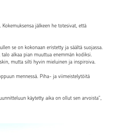
 Kokemuksensa jälkeen he totesivat, että
tullen se on kokonaan eristetty ja säältä suojassa.
a talo alkaa pian muuttua enemmän kodiksi.
in, mutta silti hyvin mieluinen ja inspiroiva.
oppuun mennessä. Piha- ja viimeistelytöitä
unnitteluun käytetty aika on ollut sen arvoista",