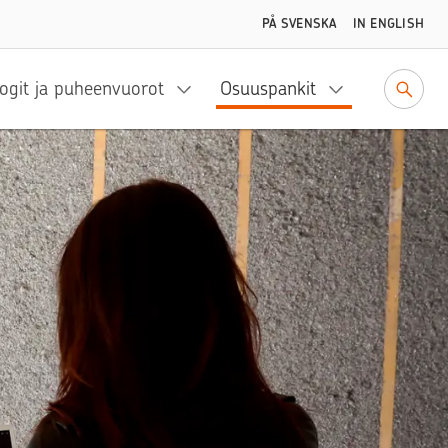
PÅ SVENSKA
IN ENGLISH
ogit ja puheenvuorot
Osuuspankit