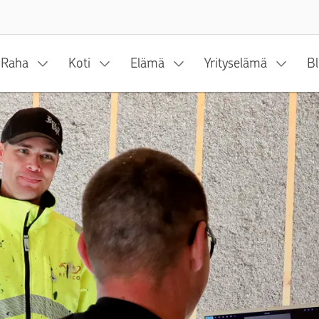
Siirry sisältöön
Raha
Koti
Elämä
Yrityselämä
Bl