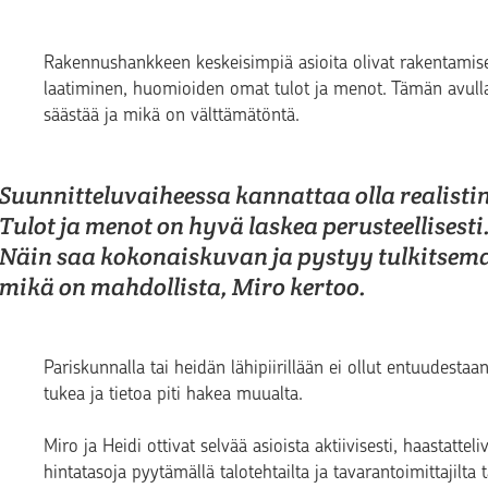
Rakennushankkeen keskeisimpiä asioita olivat rakentamis
laatiminen, huomioiden omat tulot ja menot. Tämän avulla o
säästää ja mikä on välttämätöntä.
Suunnitteluvaiheessa kannattaa olla realisti
Tulot ja menot on hyvä laskea perusteellisesti
Näin saa kokonaiskuvan ja pystyy tulkitsem
mikä on mahdollista, Miro kertoo.
Pariskunnalla tai heidän lähipiirillään ei ollut entuudesta
tukea ja tietoa piti hakea muualta.
Miro ja Heidi ottivat selvää asioista aktiivisesti, haastatteliv
hintatasoja pyytämällä talotehtailta ja tavarantoimittajilta