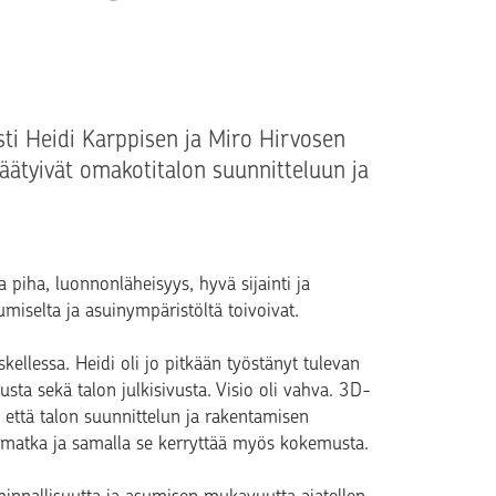
sti Heidi Karppisen ja Miro Hirvosen
äätyivät omakotitalon suunnitteluun ja
 piha, luonnonläheisyys, hyvä sijainti ja
umiselta ja asuinympäristöltä toivoivat.
kellessa. Heidi oli jo pitkään työstänyt tulevan
sta sekä talon julkisivusta. Visio oli vahva. 3D-
, että talon suunnittelun ja rakentamisen
matka ja samalla se kerryttää myös kokemusta.