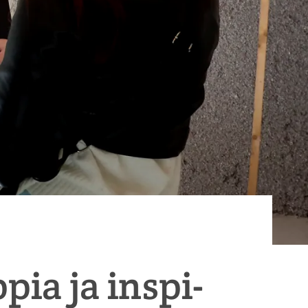
­pia ja ins­pi­