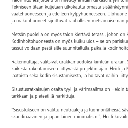
Talon huonesijoittelu on mietitty erittäin tarkasti arjen t
Tekniseen tilaan kuljetaan ulkokautta omasta sisäänkäyn
vaatehuoneeseen ja edelleen kylpyhuoneeseen. Olohuone ja 
ja makuuhuoneet sijoittuvat rauhallisen metsämaiseman p
Metsän puolella on myös talon kiertävä terassi, johon o
Kodinhoitohuoneesta on myös kulku ulos – se on pariskun
tassut voidaan pestä sille suunnitellulla paikalla kodinho
Rakennuttajat valitsivat urakkamuodoksi kiinteän urakan. Se
kaikesta rakentamiseen liittyvästä projektin ajan. Heidi ja M
laatoista sekä kodin sisustamisesta, ja hoitavat näihin liitt
Sisustusratkaisujen osalta tyyli ja värimaailma on Heidin t
tarkkaan ja pieteetillä harkittuja.
"Sisustukseen on valittu neutraaleja ja luonnonläheisiä säv
skandinaavinen ja japanilainen minimalismi", Heidi kuvail