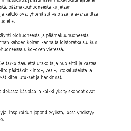
oiminnallisuutta ja asumisen mukavuutta ajatellen.
nistä, päämakuuhuoneesta kuljetaan
keittiö ovat yhtenäistä valoisaa ja avaraa tilaa
uolelle.
n käynti olohuoneesta ja päämakuuhuoneesta.
nan kahden koiran kannalta loistoratkaisu, kun
itohuoneessa ulko-oven vieressä.
 tarkoittaa, että urakoitsija huolehtii ja vastaa
iro päättävät kiinto-, vesi-, irtokalusteista ja
yvät kilpailutukset ja hankinnat.
aidokasta käsialaa ja kaikki yksityiskohdat ovat
yjä. Inspiroidun japandityylistä, jossa yhdistyy
ee.