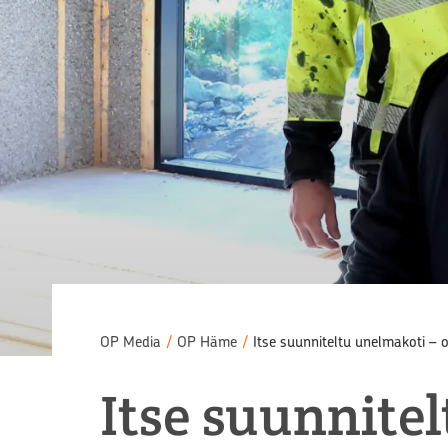
OP Media
/
OP Häme
/
It­se suun­ni­tel­tu unel­ma­ko­ti – 
It­se suun­ni­tel