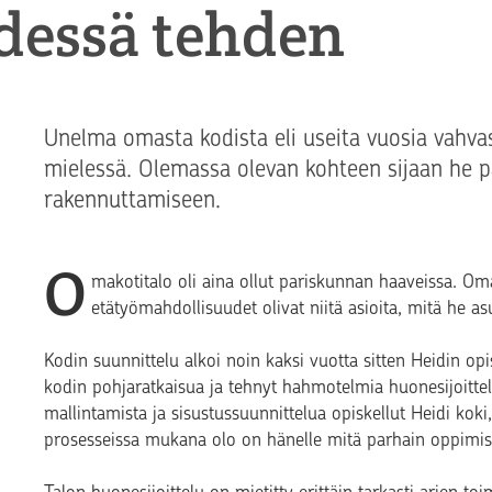
­des­sä teh­den
Unelma omasta kodista eli useita vuosia vahva
mielessä. Olemassa olevan kohteen sijaan he p
rakennuttamiseen.
O
makotitalo oli aina ollut pariskunnan haaveissa. Oma
etätyömahdollisuudet olivat niitä asioita, mitä he as
Kodin suunnittelu alkoi noin kaksi vuotta sitten Heidin opis
kodin pohjaratkaisua ja tehnyt hahmotelmia huonesijoittelu
mallintamista ja sisustussuunnittelua opiskellut Heidi koki
prosesseissa mukana olo on hänelle mitä parhain oppimis