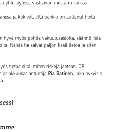
iisti yhteistyössä vastaavan mestarin kanssa.
nssa ja kokivat, että pankki on auttanut heitä
n hyvä myös pohtia vakuutusasioita, säännöllistä
ta. Näistä he saivat paljon lisää tietoa ja siten
ös tietoa siitä, miten riskejä jaetaan. OP
 asiakkuusasiantuntija
Pia
Ratinen
, joka nykyisin
sa.
sessi
lamme