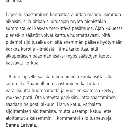
keinoista."
Lapselle säästäminen kannattaa aloittaa mahdollisimman
aikaisin, sillä pitkän sijoitusajan myötä pienistäkin
summista voi kasvaa merkittävä pesämuna. Ajan kuluessa
pienetkin säästöt voivat karttua huomattavasti. Mitä
pidempi sijoitusaika on, sitä enemmän pääsee hyötymään
korkoa korolle -ilmiöstä. Tämä tarkoittaa, että
alkuperäisen pääoman lisäksi myös säästöjen tuotot
kasvavat korkoa.
” Aloita lapselle säästäminen pienillä kuukausittaisilla
summilla. Säännöllinen säästäminen kartuttaa
varallisuutta huomaamatta ja vuosien saatossa kertyy
mukava potti. Ota yhteyttä pankkiin, jotta säästäminen
saadaan helposti alkuun. Harva katuu varhaista
sijoittamisen aloittamista, mutta useampi katuu, ettei
aloittanut aikaisemmin.”, kommentoi sijoitusneuvoja
Sanna Latvala
.