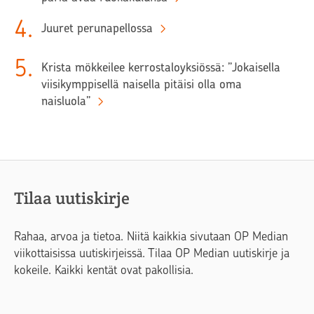
4
.
Juuret perunapellossa
5
.
Krista mökkeilee kerrostaloyksiössä: ”Jokaisella
viisikymppisellä naisella pitäisi olla oma
naisluola”
Tilaa uutiskirje
Rahaa, arvoa ja tietoa. Niitä kaikkia sivutaan OP Median
viikottaisissa uutiskirjeissä. Tilaa OP Median uutiskirje ja
kokeile. Kaikki kentät ovat pakollisia.