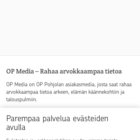
OP Media – Rahaa arvokkaampaa tietoa
OP Media on OP Pohjolan asiakasmedia, josta saat rahaa
arvokkaampaa tietoa arkeen, elämän käännekohtiin ja
talouspulmiin.
Raha
Koti
Elämä
Yrityselämä
Parempaa palvelua evästeiden
avulla
Blogit ja puheenvuorot
Osuuspankit