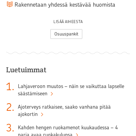
Rakennetaan yhdessä kestävää huomista
LISÄÄ AIHEESTA
Osuuspankit
Luetuimmat
1
.
Lahjaveroon muutos – näin se vaikuttaa lapselle
säästämiseen
2
.
Ajoterveys ratkaisee, saako vanhana pitää
ajokortin
3
.
Kahden hengen ruokamenot kuukaudessa – 4
paria avaa ruokakulunsa