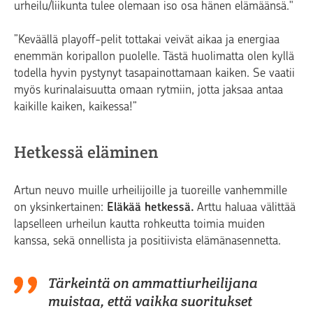
urheilu/liikunta tulee olemaan iso osa hänen elämäänsä."
”Keväällä playoff-pelit tottakai veivät aikaa ja energiaa
enemmän koripallon puolelle. Tästä huolimatta olen kyllä
todella hyvin pystynyt tasapainottamaan kaiken. Se vaatii
myös kurinalaisuutta omaan rytmiin, jotta jaksaa antaa
kaikille kaiken, kaikessa!”
Hetkessä eläminen
Artun neuvo muille urheilijoille ja tuoreille vanhemmille
on yksinkertainen:
Eläkää hetkessä.
Arttu haluaa välittää
lapselleen urheilun kautta rohkeutta toimia muiden
kanssa, sekä onnellista ja positiivista elämänasennetta.
Tärkeintä on ammattiurheilijana
muistaa, että vaikka suoritukset