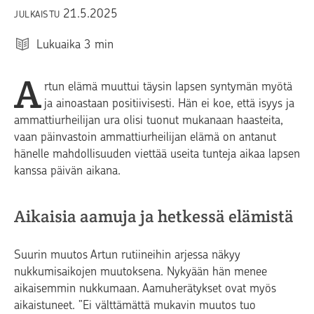
21.5.2025
JULKAISTU
Lukuaika
3
min
A
rtun elämä muuttui täysin lapsen syntymän myötä
ja ainoastaan positiivisesti. Hän ei koe, että isyys ja
ammattiurheilijan ura olisi tuonut mukanaan haasteita,
vaan päinvastoin ammattiurheilijan elämä on antanut
hänelle mahdollisuuden viettää useita tunteja aikaa lapsen
kanssa päivän aikana.
Aikaisia aamuja ja hetkessä elämistä
Suurin muutos Artun rutiineihin arjessa näkyy
nukkumisaikojen muutoksena. Nykyään hän menee
aikaisemmin nukkumaan. Aamuherätykset ovat myös
aikaistuneet. ”Ei välttämättä mukavin muutos tuo