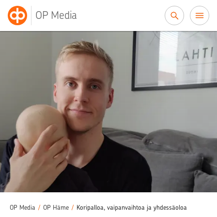
Siirry sisältöön
OP Media
OP Media
/
OP Häme
/
Koripalloa, vaipanvaihtoa ja yhdessäoloa