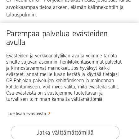
arvokkaampaa tietoa arkeen, elämän käännekohtiin ja
talouspulmiin.
Raha
Koti
Elämä
Yrityselämä
Parempaa palvelua evästeiden
avulla
Blogit ja puheenvuorot
Osuuspankit
Evästeiden ja verkkoanalytiikan avulla voimme tarjota
sinulle sujuvan asioinnin, henkilökohtaisemmat palvelut
Op.fi
OP Koti
Pohjola Vahinkoapu
ja kiinnostavammat mainokset. Jos hyväksyt kaikki
evästeet, annat meille luvan kerätä ja käyttää tietojasi
Facebook
X
LinkedIn
Instagram
OP Pohjolan palvelujen kehittämiseen ja mainonnan
kohdentamiseen. Voit myös valita, mitä evästeitä sallit.
Osa evästeistä on sivustojemme luotettavan ja
turvallisen toiminnan kannalta välttämättömiä.
© OP Pohjola
Lue lisää evästeistä
Info
Käyttöehdot
Jatka välttämättömillä
Saavutettavuusseloste