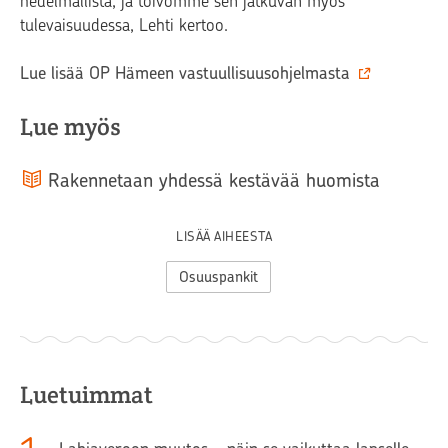
hedelmällistä, ja toivomme sen jatkuvan myös
tulevaisuudessa, Lehti kertoo.
Lue lisää OP Hämeen vastuullisuusohjelmasta‍
Lue myös
Rakennetaan yhdessä kestävää huomista
LISÄÄ AIHEESTA
Osuuspankit
Luetuimmat