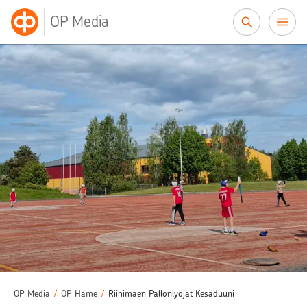
Siirry sisältöön
OP Media
OP Media
/
OP Häme
/
Riihimäen Pallonlyöjät Kesäduuni