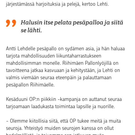
järjestämässä harjoituksia ja pelejä, kertoo Lehti.
Halusin itse pelata pesäpalloa ja siitä
se lähti.
Antti Lehdelle pesäpallo on sydämen asia, ja hän haluaa
tarjota mahdollisuuden liikuntaharrastukseen
mahdollisimman monelle. Riihimäen Pallonlyöjillä on
tavoitteena jatkaa kasvuaan ja kehitystään, ja Lehti on
valmis viemään seuraa eteenpäin ja palauttamaan
pesäpallon Riihimäelle.
Kesäduuni OP:n piikkiin -kampanja on auttanut seuraa
tarjoamaan laadukasta toimintaa lapsille ja nuorille.
-
Olemme kiitollisia siitä, että OP tukee meitä ja muita
seuroja. Yhteistyö muiden seurojen kanssa on ollut