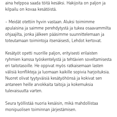
aina helppoa saada töitä kesäksi. Hakijoita on paljon ja
kilpailu on kovaa kesätöistä.
-
Meidät otettiin hyvin vastaan. Aluksi toimimme
apulaisina ja saimme perehdytystä ja tukea osaavammilta
ohjaajilta, jonka jälkeen pääsimme suunnittelemaan ja
toteutamaan toimintoja itsenäisesti, Lehdot kertovat.
Kesätyöt opetti nuorille paljon, erityisesti erilaisten
ryhmien kanssa työskentelystä ja tehtävien soveltamisesta
eri taitotasoille. He oppivat myös ratkaisemaan lasten
välisiä konflikteja ja luomaan kaikille sopivia harjoituksia.
Nuoret olivat tyytyväisiä kesätyöhönsä ja kokivat sen
antaneen heille arvokkaita taitoja ja kokemuksia
tulevaisuutta varten.
Seura työllistää nuoria kesäisin, mikä mahdollistaa
monipuolisen toiminnan järjestämisen.