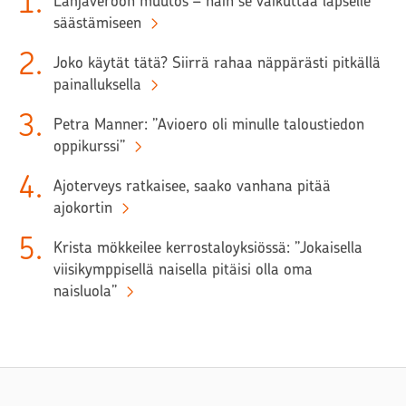
1
.
Lahjaveroon muutos – näin se vaikuttaa lapselle
säästämiseen
2
.
Joko käytät tätä? Siirrä rahaa näppärästi pitkällä
painalluksella
3
.
Petra Manner: ”Avioero oli minulle taloustiedon
oppikurssi”
4
.
Ajoterveys ratkaisee, saako vanhana pitää
ajokortin
5
.
Krista mökkeilee kerrostaloyksiössä: ”Jokaisella
viisikymppisellä naisella pitäisi olla oma
naisluola”