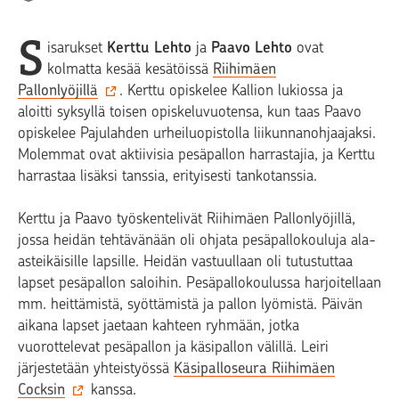
S
isarukset
Kerttu Lehto
ja
Paavo Lehto
ovat
kolmatta kesää kesätöissä
Riihimäen
Pallonlyöjillä
. Kerttu opiskelee Kallion lukiossa ja
aloitti syksyllä toisen opiskeluvuotensa, kun taas Paavo
opiskelee Pajulahden urheiluopistolla liikunnanohjaajaksi.
Molemmat ovat aktiivisia pesäpallon harrastajia, ja Kerttu
harrastaa lisäksi tanssia, erityisesti tankotanssia.
Kerttu ja Paavo työskentelivät Riihimäen Pallonlyöjillä,
jossa heidän tehtävänään oli ohjata pesäpallokouluja ala-
asteikäisille lapsille. Heidän vastuullaan oli tutustuttaa
lapset pesäpallon saloihin. Pesäpallokoulussa harjoitellaan
mm. heittämistä, syöttämistä ja pallon lyömistä. Päivän
aikana lapset jaetaan kahteen ryhmään, jotka
vuorottelevat pesäpallon ja käsipallon välillä. Leiri
järjestetään yhteistyössä
Käsipalloseura Riihimäen
Cocksin
kanssa.