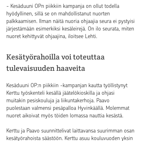
-
Kesäduuni OPn piikkiin kampanja on ollut todella
hyödyllinen, sillä se on mahdollistanut nuorten
palkkaamisen. Ilman näitä nuoria ohjaajia seura ei pystyisi
järjestämään esimerkiksi kesäleirejä. On ilo seurata, miten
nuoret kehittyvät ohjaajina, iloitsee Lehti.
Kesätyörahoilla voi toteuttaa
tulevaisuuden haaveita
Kesäduuni OP:n piikkiin -kampanjan kautta työllistynyt
Kerttu työskenteli kesällä jäätelökioskilla ja ohjasi
muitakin pesiskouluja ja liikuntakerhoja. Paavo
puolestaan valmensi pesäpalloa Hyvinkäällä. Molemmat
nuoret aikoivat myös töiden lomassa nauttia kesästä.
Kerttu ja Paavo suunnittelivat laittavansa suurimman osan
kesätyörahoista säästöön. Kerttu asuu kouluvuoden yksin