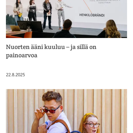
Nuorten ääni kuuluu – ja sillä on
painoarvoa
Julkaistu
22.8.2025