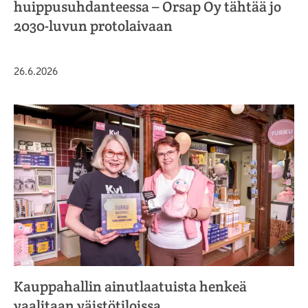
huippusuhdanteessa – Orsap Oy tähtää jo
2030-luvun protolaivaan
Julkaistu
26.6.2026
Kauppahallin ainutlaatuista henkeä
vaalitaan väistötiloissa