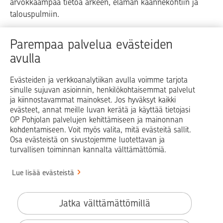
arvokkaampaa tietoa arkeen, elämän käännekohtiin ja
talouspulmiin.
Raha
Koti
Elämä
Yrityselämä
Parempaa palvelua evästeiden
avulla
Blogit ja puheenvuorot
Osuuspankit
Evästeiden ja verkkoanalytiikan avulla voimme tarjota
sinulle sujuvan asioinnin, henkilökohtaisemmat palvelut
Op.fi
OP Koti
Pohjola Vahinkoapu
ja kiinnostavammat mainokset. Jos hyväksyt kaikki
evästeet, annat meille luvan kerätä ja käyttää tietojasi
Facebook
X
LinkedIn
Instagram
OP Pohjolan palvelujen kehittämiseen ja mainonnan
kohdentamiseen. Voit myös valita, mitä evästeitä sallit.
Osa evästeistä on sivustojemme luotettavan ja
turvallisen toiminnan kannalta välttämättömiä.
© OP Pohjola
Lue lisää evästeistä
Info
Käyttöehdot
Jatka välttämättömillä
Saavutettavuusseloste