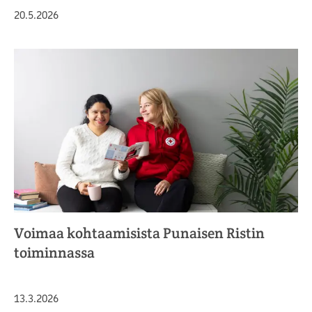
Julkaistu
20.5.2026
Voimaa kohtaamisista Punaisen Ristin
toiminnassa
Julkaistu
13.3.2026