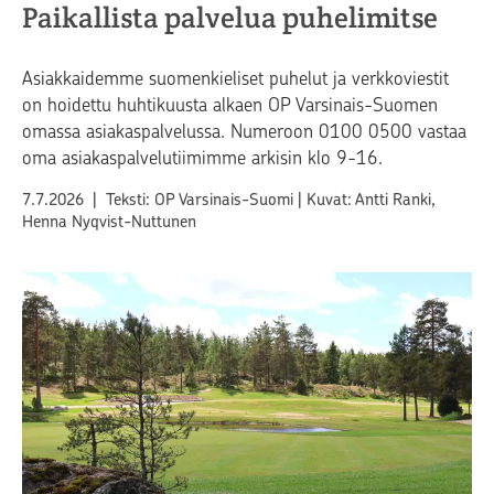
Paikallista palvelua puhelimitse
Asiakkaidemme suomenkieliset puhelut ja verkkoviestit
on hoidettu huhtikuusta alkaen OP Varsinais-Suomen
omassa asiakaspalvelussa. Numeroon 0100 0500 vastaa
oma asiakaspalvelutiimimme arkisin klo 9-16.
Julkaistu
7.7.2026
|
Teksti: OP Varsinais-Suomi
|
Kuvat: Antti Ranki,
Henna Nyqvist-Nuttunen