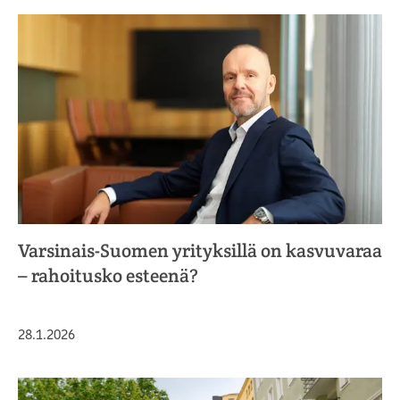
Varsinais-Suomen yrityksillä on kasvuvaraa
– rahoitusko esteenä?
Julkaistu
28.1.2026