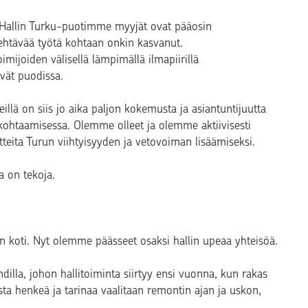
. Hallin Turku-puotimme myyjät ovat pääosin
tehtävää työtä kohtaan onkin kasvanut.
toimijoiden välisellä lämpimällä ilmapiirillä
yvät puodissa.
lä on siis jo aika paljon kokemusta ja asiantuntijuutta
kohtaamisessa. Olemme olleet ja olemme aktiivisesti
eita Turun viihtyisyyden ja vetovoiman lisäämiseksi.
a on tekoja.
n koti. Nyt olemme päässeet osaksi hallin upeaa yhteisöä.
illa, johon hallitoiminta siirtyy ensi vuonna, kun rakas
ta henkeä ja tarinaa vaalitaan remontin ajan ja uskon,