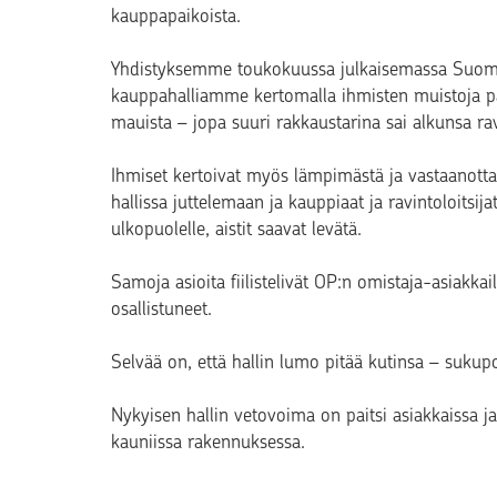
kauppapaikoista.
Yhdistyksemme toukokuussa julkaisemassa
Suom
kauppahalliamme kertomalla ihmisten muistoja pai
mauista – jopa suuri rakkaustarina sai alkunsa ra
Ihmiset kertoivat myös lämpimästä ja vastaanottavai
hallissa juttelemaan ja kauppiaat ja ravintoloitsijat
ulkopuolelle, aistit saavat levätä.
Samoja asioita fiilistelivät OP:n omistaja-asiakk
osallistuneet.
Selvää on, että hallin lumo pitää kutinsa – sukupol
Nykyisen hallin vetovoima on paitsi asiakkaissa ja y
kauniissa rakennuksessa.
_ _ _