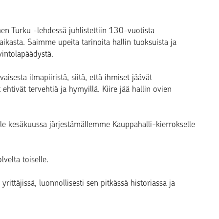
en Turku
-lehdessä juhlistettiin 130-vuotista
kasta. Saimme upeita tarinoita hallin tuoksuista ja
vintolapäädystä.
sesta ilmapiiristä, siitä, että ihmiset jäävät
 ehtivät tervehtiä ja hymyillä. Kiire jää hallin ovien
aille kesäkuussa järjestämällemme Kauppahalli-kierrokselle
velta toiselle.
rittäjissä, luonnollisesti sen pitkässä historiassa ja