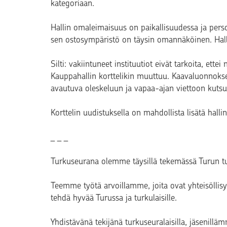
kategoriaan.
Hallin omaleimaisuus on paikallisuudessa ja persoo
sen ostosympäristö on täysin omannäköinen. Halli
Silti: vakiintuneet instituutiot eivät tarkoita, ettei
Kauppahallin korttelikin muuttuu. Kaavaluonnoks
avautuva oleskeluun ja vapaa-ajan viettoon kuts
Korttelin uudistuksella on mahdollista lisätä hall
_ _ _
Turkuseurana olemme täysillä tekemässä Turun tule
Teemme työtä arvoillamme, joita ovat yhteisöllis
tehdä hyvää Turussa ja turkulaisille.
Yhdistävänä tekijänä turkuseuralaisilla, jäsenill