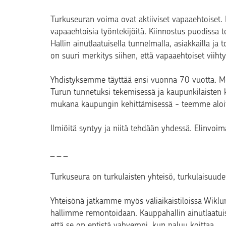
Turkuseuran voima ovat aktiiviset vapaaehtoiset
vapaaehtoisia työntekijöitä. Kiinnostus puodissa 
Hallin ainutlaatuisella tunnelmalla, asiakkailla ja 
on suuri merkitys siihen, että vapaaehtoiset viiht
Yhdistyksemme täyttää ensi vuonna 70 vuotta. Meil
Turun tunnetuksi tekemisessä ja kaupunkilaisten 
mukana kaupungin kehittämisessä - teemme aloitt
Ilmiöitä syntyy ja niitä tehdään yhdessä. Elinvoim
_ _ _
Turkuseura on turkulaisten yhteisö, turkulaisuude
Yhteisönä jatkamme myös väliaikaistiloissa Wiklund
hallimme remontoidaan. Kauppahallin ainutlaatuis
että se on entistä vahvempi, kun paluu koittaa.