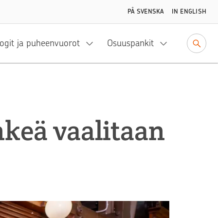
PÅ SVENSKA
IN ENGLISH
ogit ja puheenvuorot
Osuuspankit
nkeä vaalitaan