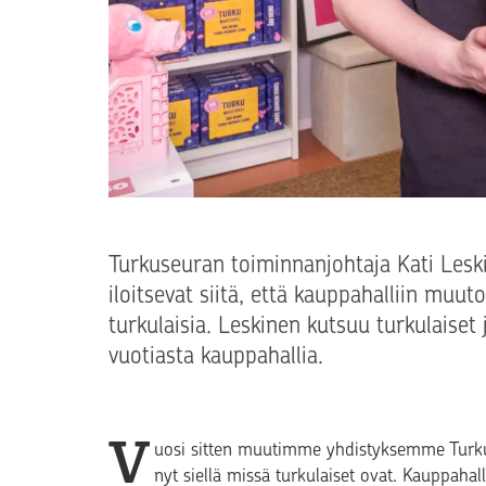
Turkuseuran toiminnanjohtaja Kati Lesk
iloitsevat siitä, että kauppahalliin mu
turkulaisia. Leskinen kutsuu turkulais
vuotiasta kauppahallia.
V
uosi sitten
muutimme yhdistyksemme Turku-
nyt siellä missä turkulaiset ovat. Kauppaha