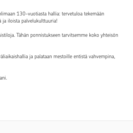
hlimaan 130-vuotiasta hallia: tervetuloa tekemään
ä ja iloista palvelukulttuuria!
istiloja. Tähän ponnistukseen tarvitsemme koko yhteisön
väliaikaishallia ja palataan mestoille entistä vahvempina,
ani
.