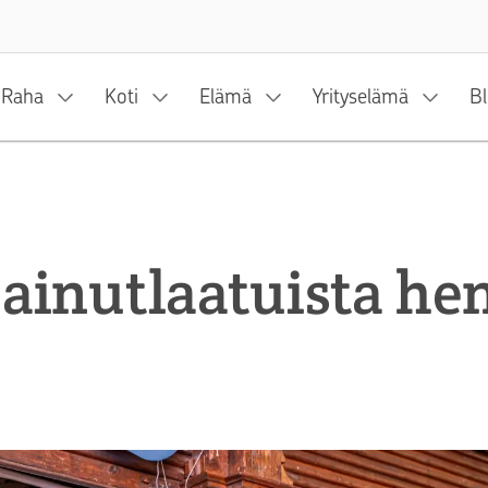
Siirry sisältöön
Raha
Koti
Elämä
Yrityselämä
Bl
ainutlaatuista he