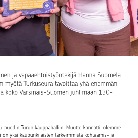
inen ja vapaaehtoistyöntekijä Hanna Suomela
uton myötä Turkuseura tavoittaa yhä enemmän
et ja koko Varsinais-Suomen juhlimaan 130-
puodin Turun kauppahalliin. Muutto kannatti: olemme
lli on yksi kaupunkilaisten tärkeimmistä kohtaamis- ja