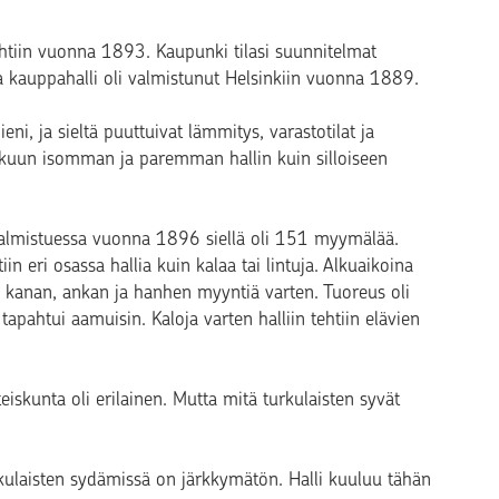
htiin vuonna 1893. Kaupunki tilasi suunnitelmat
a kauppahalli oli valmistunut Helsinkiin vuonna 1889.
ieni, ja sieltä puuttuivat lämmitys, varastotilat ja
rkuun isomman ja paremman hallin kuin silloiseen
almistuessa vuonna 1896 siellä oli 151 myymälää.
iin eri osassa hallia kuin kalaa tai lintuja. Alkuaikoina
ten kanan, ankan ja hanhen myyntiä varten. Tuoreus oli
us tapahtui aamuisin. Kaloja varten halliin tehtiin elävien
teiskunta oli erilainen. Mutta mitä turkulaisten syvät
rkulaisten sydämissä on järkkymätön. Halli kuuluu tähän