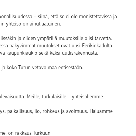
nallisuudessa – siinä, että se ei ole monistettavissa ja
n yhteisö on ainutlaatuinen.
 niissäkin ja niiden ympärillä muutoksille olisi tarvetta.
essa näkyvimmät muutokset ovat uusi Eerikinkadulta
uva kaupunkiaukio sekä kaksi uudisrakennusta.
in ja koko Turun vetovoimaa entisestään.
vaisuutta. Meille, turkulaisille – yhteisöllemme.
yys, paikallisuus, ilo, rohkeus ja avoimuus. Haluamme
ämme, on rakkaus Turkuun.