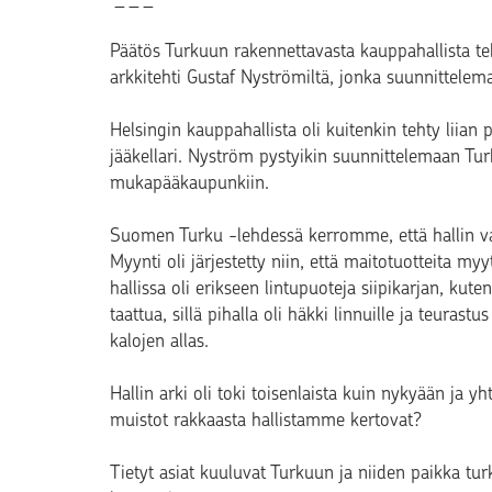
Päätös Turkuun rakennettavasta kauppahallista te
arkkitehti Gustaf Nyströmiltä, jonka suunnittelem
Helsingin kauppahallista oli kuitenkin tehty liian p
jääkellari. Nyström pystyikin suunnittelemaan Tu
mukapääkaupunkiin.
Suomen Turku -lehdessä kerromme, että hallin v
Myynti oli järjestetty niin, että maitotuotteita myyt
hallissa oli erikseen lintupuoteja siipikarjan, ku
taattua, sillä pihalla oli häkki linnuille ja teurast
kalojen allas.
Hallin arki oli toki toisenlaista kuin nykyään ja yh
muistot rakkaasta hallistamme kertovat?
Tietyt asiat kuuluvat Turkuun ja niiden paikka tu