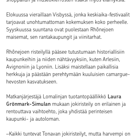
Elokuussa vieraillaan Visbyssä, jonka keskiaika-festivaalit
tarjoavat unohtumattoman kokemuksen koko perheelle.
Syyskuussa suuntana ovat puolestaan Rhônejoen
maisemat, sen rantakaupungit ja viinitarhat.
Rhônejoen risteilyllä pääsee tutustumaan historiallisiin
kaupunkeihin ja niiden nähtävyyksiin, kuten Arlesiin,
Avignoniin ja Lyoniin. Lisäksi maistellaan paikallisia
herkkuja ja päästään perehtymään kuuluisien camargue-
hevosten kasvatukseen.
Matkanjärjestäjä Lomalinjan tuotantopäällikkö
Laura
Grönmark-Simulan
mukaan jokiristeily on erilainen ja
rentouttava vaihtoehto, joka yhdistää perinteisen
kaupunki- ja autoloman.
–Kaikki tuntevat Tonavan jokiristeilyt, mutta harvempi on