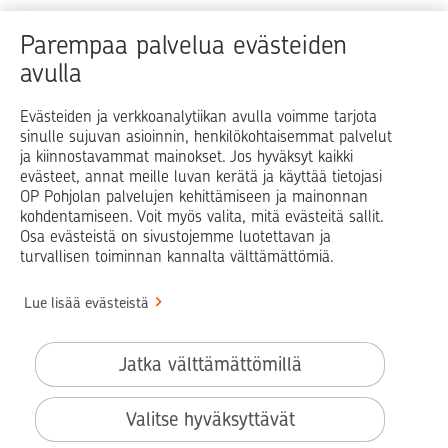
Raha
Koti
Elämä
Yrityselämä
Parempaa palvelua evästeiden
avulla
Blogit ja puheenvuorot
Osuuspankit
Evästeiden ja verkkoanalytiikan avulla voimme tarjota
sinulle sujuvan asioinnin, henkilökohtaisemmat palvelut
Op.fi
OP Koti
Pohjola Vahinkoapu
ja kiinnostavammat mainokset. Jos hyväksyt kaikki
evästeet, annat meille luvan kerätä ja käyttää tietojasi
Facebook
X
LinkedIn
Instagram
OP Pohjolan palvelujen kehittämiseen ja mainonnan
kohdentamiseen. Voit myös valita, mitä evästeitä sallit.
Osa evästeistä on sivustojemme luotettavan ja
turvallisen toiminnan kannalta välttämättömiä.
© OP Pohjola
Lue lisää evästeistä
Info
Käyttöehdot
Jatka välttämättömillä
Saavutettavuusseloste
Evästeiden käyttö
Valitse hyväksyttävät