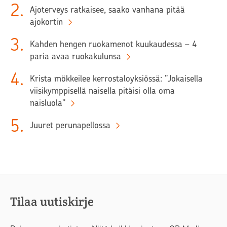
2
.
Ajoterveys ratkaisee, saako vanhana pitää
ajokortin
3
.
Kahden hengen ruokamenot kuukaudessa – 4
paria avaa ruokakulunsa
4
.
Krista mökkeilee kerrostaloyksiössä: ”Jokaisella
viisikymppisellä naisella pitäisi olla oma
naisluola”
5
.
Juuret perunapellossa
Tilaa uutiskirje