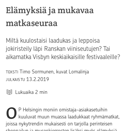
Elämyksiä ja mukavaa
matkaseuraa
Miltä kuulostaisi laadukas ja leppoisa
jokiristeily läpi Ranskan viiniseutujen? Tai
aikamatka Visbyn keskiaikaisille festivaaleille?
Timo Sormunen, kuvat Lomalinja
TEKSTI
13.2.2019
JULKAISTU
Lukuaika
2
min
O
P Helsingin moniin omistaja-asiakasetuihin
kuuluvat muun muassa laadukkaat ryhmämatkat,
joissa nykytrendin mukaisesti on tarjolla perinteisen
shoppailun ja museokierrosten lisäksi myös elämyksiä.