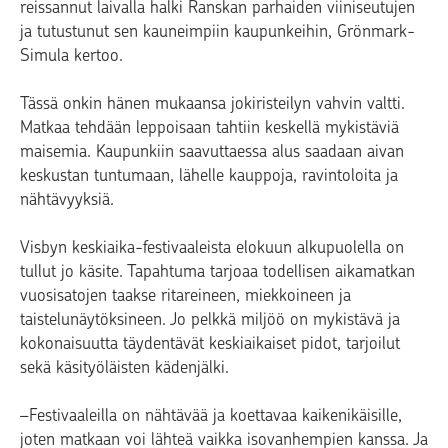
reissannut laivalla halki Ranskan parhaiden viiniseutujen
ja tutustunut sen kauneimpiin kaupunkeihin, Grönmark-
Simula kertoo.
Tässä onkin hänen mukaansa jokiristeilyn vahvin valtti.
Matkaa tehdään leppoisaan tahtiin keskellä mykistäviä
maisemia. Kaupunkiin saavuttaessa alus saadaan aivan
keskustan tuntumaan, lähelle kauppoja, ravintoloita ja
nähtävyyksiä.
Visbyn keskiaika-festivaaleista elokuun alkupuolella on
tullut jo käsite. Tapahtuma tarjoaa todellisen aikamatkan
vuosisatojen taakse ritareineen, miekkoineen ja
taistelunäytöksineen. Jo pelkkä miljöö on mykistävä ja
kokonaisuutta täydentävät keskiaikaiset pidot, tarjoilut
sekä käsityöläisten kädenjälki.
–Festivaaleilla on nähtävää ja koettavaa kaikenikäisille,
joten matkaan voi lähteä vaikka isovanhempien kanssa. Ja