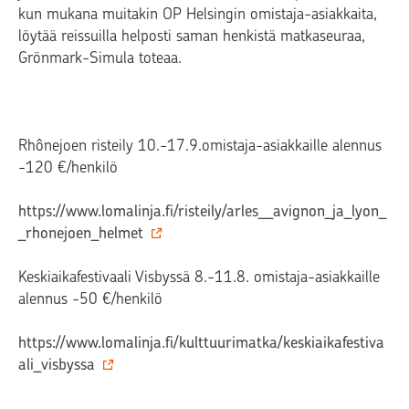
kun mukana muitakin OP Helsingin omistaja-asiakkaita,
löytää reissuilla helposti saman henkistä matkaseuraa,
Grönmark-Simula toteaa.
Rhônejoen risteily 10.-17.9.omistaja-asiakkaille alennus
-120 €/henkilö
https://www.lomalinja.fi/risteily/arles__avignon_ja_lyon_
_rhonejoen_helmet
Keskiaikafestivaali Visbyssä 8.-11.8. omistaja-asiakkaille
alennus -50 €/henkilö
https://www.lomalinja.fi/kulttuurimatka/keskiaikafestiva
ali_visbyssa