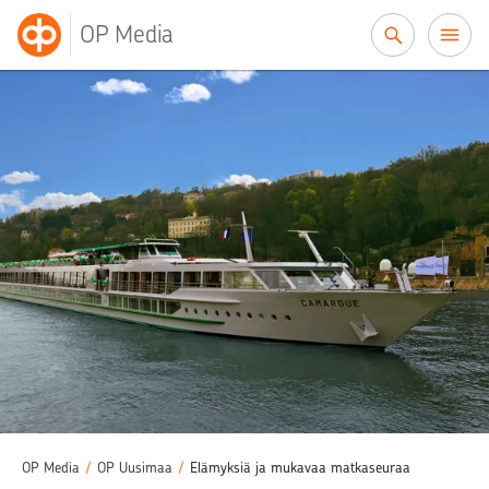
Siirry sisältöön
OP Media
OP Media
/
OP Uusimaa
/
Elämyksiä ja mukavaa matkaseuraa