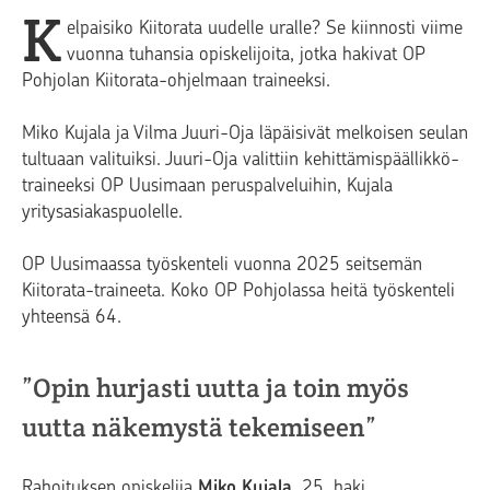
K
elpaisiko Kiitorata uudelle uralle? Se kiinnosti viime
vuonna tuhansia opiskelijoita, jotka hakivat OP
Pohjolan Kiitorata-ohjelmaan traineeksi.
Miko Kujala ja Vilma Juuri-Oja läpäisivät melkoisen seulan
tultuaan valituiksi. Juuri-Oja valittiin kehittämispäällikkö-
traineeksi OP Uusimaan peruspalveluihin, Kujala
yritysasiakaspuolelle.
OP Uusimaassa työskenteli vuonna 2025 seitsemän
Kiitorata-traineeta. Koko OP Pohjolassa heitä työskenteli
yhteensä 64.
”Opin hurjasti uutta ja toin myös
uutta näkemystä tekemiseen”
Rahoituksen opiskelija
Miko Kujala
, 25, haki