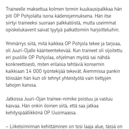
Traineelle maksettua kolmen tonnin kuukausipalkkaa hän
piti OP Pohjolalta isona kädenojennuksena. Hän itse
siirtyi traineeksi suoraan palkkatöistä, mutta useimmat
opiskelukaverit saivat tyytyä palkattomiin harjoitteluihin.
Ymmärrys siitä, mitä kaikkea OP Pohjola tekee ja tarjoaa,
oli Juuri-Ojalle käänteentekevää. Kun traineet oli sijoitettu
eri puolille OP Pohjolaa, ohjelman myötä sai nähdä
konkreettisesti, miten erilaisia tehtäviä konsernin
kaikkiaan 14 000 työntekijää tekevät. Aiemmissa pankin
töissään hän kun oli tehnyt yhteistyötä vain tiettyjen
tahojen kanssa.
Jatkossa Juuri-Ojan trainee-nimike poistuu ja vastuu
kasvaa. Hän onkin iloinen siitä, että saa jatkaa
kehityspäällikkönä OP Uusimaassa.
– Liiketoiminnan kehittäminen on tosi laaja alue, tässä on