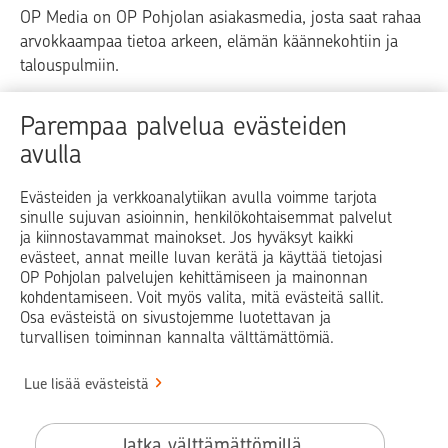
OP Media on OP Pohjolan asiakasmedia, josta saat rahaa
arvokkaampaa tietoa arkeen, elämän käännekohtiin ja
talouspulmiin.
Raha
Koti
Elämä
Yrityselämä
Parempaa palvelua evästeiden
avulla
Blogit ja puheenvuorot
Osuuspankit
Evästeiden ja verkkoanalytiikan avulla voimme tarjota
sinulle sujuvan asioinnin, henkilökohtaisemmat palvelut
Op.fi
OP Koti
Pohjola Vahinkoapu
ja kiinnostavammat mainokset. Jos hyväksyt kaikki
evästeet, annat meille luvan kerätä ja käyttää tietojasi
Facebook
X
LinkedIn
Instagram
OP Pohjolan palvelujen kehittämiseen ja mainonnan
kohdentamiseen. Voit myös valita, mitä evästeitä sallit.
Osa evästeistä on sivustojemme luotettavan ja
turvallisen toiminnan kannalta välttämättömiä.
© OP Pohjola
Lue lisää evästeistä
Info
Käyttöehdot
Jatka välttämättömillä