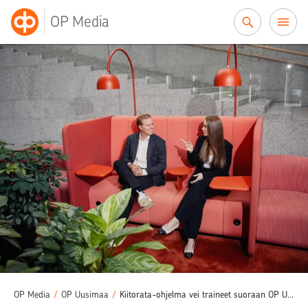
Siirry sisältöön
OP Media
OP Media
/
OP Uusimaa
/
Kiitorata-ohjelma vei traineet suoraan OP Uusimaan ytimeen