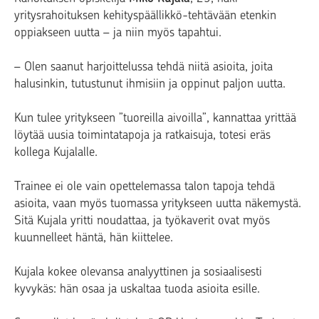
yritysrahoituksen kehityspäällikkö-tehtävään etenkin
oppiakseen uutta – ja niin myös tapahtui.
– Olen saanut harjoittelussa tehdä niitä asioita, joita
halusinkin, tutustunut ihmisiin ja oppinut paljon uutta.
Kun tulee yritykseen ”tuoreilla aivoilla”, kannattaa yrittää
löytää uusia toimintatapoja ja ratkaisuja, totesi eräs
kollega Kujalalle.
Trainee ei ole vain opettelemassa talon tapoja tehdä
asioita, vaan myös tuomassa yritykseen uutta näkemystä.
Sitä Kujala yritti noudattaa, ja työkaverit ovat myös
kuunnelleet häntä, hän kiittelee.
Kujala kokee olevansa analyyttinen ja sosiaalisesti
kyvykäs: hän osaa ja uskaltaa tuoda asioita esille.