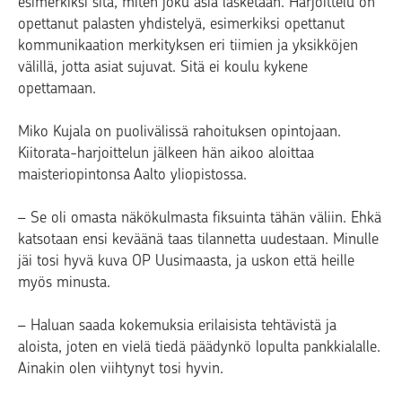
esimerkiksi sitä, miten joku asia lasketaan. Harjoittelu on
opettanut palasten yhdistelyä, esimerkiksi opettanut
kommunikaation merkityksen eri tiimien ja yksikköjen
välillä, jotta asiat sujuvat. Sitä ei koulu kykene
opettamaan.
Miko Kujala on puolivälissä rahoituksen opintojaan.
Kiitorata-harjoittelun jälkeen hän aikoo aloittaa
maisteriopintonsa Aalto yliopistossa.
– Se oli omasta näkökulmasta fiksuinta tähän väliin. Ehkä
katsotaan ensi keväänä taas tilannetta uudestaan. Minulle
jäi tosi hyvä kuva OP Uusimaasta, ja uskon että heille
myös minusta.
– Haluan saada kokemuksia erilaisista tehtävistä ja
aloista, joten en vielä tiedä päädynkö lopulta pankkialalle.
Ainakin olen viihtynyt tosi hyvin.