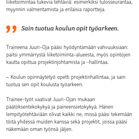
liiketoimintaa tukevia tehtäviä: esimerkiksi tulosseurantaa,
myynnin valmentamista ja erilaisia raportteja.
Sain tuotua koulun opit työarkeen.
Traineena Juuri-Oja pääsi hyödyntämään vahvuuksiaan:
paitsi ymmärrystä liiketoiminta-alueesta, myös opintojen
kautta opittua projektinjohtamista ja -hallintaa.
– Koulun opinnäytetyö opetti projektinhallintaa, ja sain
tuotua sen opit koulusta työarkeen.
Trainee-työt vaativat Juuri-Ojan mukaan
päätöksentekokykyä ja paineensietokykyä. Hänen
lempityötehtäviään olivat kaikki ne, missä pääsi tekemään
töitä yhdessä muiden kanssa sekä projektit, joissa pääsi
näkemään oman työnsä jäljen.