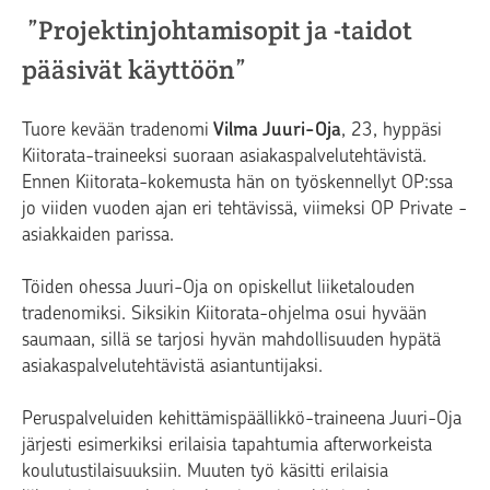
”Projektinjohtamisopit ja -taidot
pääsivät käyttöön”
Tuore kevään tradenomi
Vilma Juuri-Oja
, 23, hyppäsi
Kiitorata-traineeksi suoraan asiakaspalvelutehtävistä.
Ennen Kiitorata-kokemusta hän on työskennellyt OP:ssa
jo viiden vuoden ajan eri tehtävissä, viimeksi OP Private -
asiakkaiden parissa.
Töiden ohessa Juuri-Oja on opiskellut liiketalouden
tradenomiksi. Siksikin Kiitorata-ohjelma osui hyvään
saumaan, sillä se tarjosi hyvän mahdollisuuden hypätä
asiakaspalvelutehtävistä asiantuntijaksi.
Peruspalveluiden kehittämispäällikkö-traineena Juuri-Oja
järjesti esimerkiksi erilaisia tapahtumia afterworkeista
koulutustilaisuuksiin. Muuten työ käsitti erilaisia