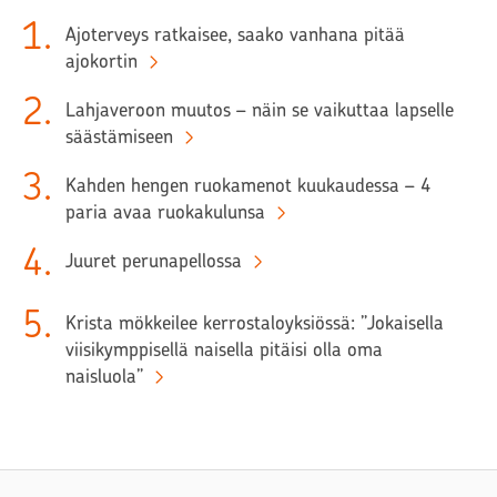
1
.
Ajoterveys ratkaisee, saako vanhana pitää
ajokortin
2
.
Lahjaveroon muutos – näin se vaikuttaa lapselle
säästämiseen
3
.
Kahden hengen ruokamenot kuukaudessa – 4
paria avaa ruokakulunsa
4
.
Juuret perunapellossa
5
.
Krista mökkeilee kerrostaloyksiössä: ”Jokaisella
viisikymppisellä naisella pitäisi olla oma
naisluola”