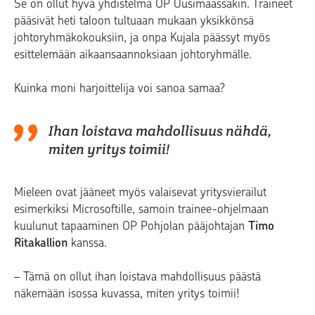
Se on ollut hyvä yhdistelmä OP Uusimaassakin. Traineet
pääsivät heti taloon tultuaan mukaan yksikkönsä
johtoryhmäkokouksiin, ja onpa Kujala päässyt myös
esittelemään aikaansaannoksiaan johtoryhmälle.
Kuinka moni harjoittelija voi sanoa samaa?
Ihan loistava mahdollisuus nähdä,
miten yritys toimii!
Mieleen ovat jääneet myös valaisevat yritysvierailut
esimerkiksi Microsoftille, samoin trainee-ohjelmaan
kuulunut tapaaminen OP Pohjolan pääjohtajan
Timo
Ritakallion
kanssa.
– Tämä on ollut ihan loistava mahdollisuus päästä
näkemään isossa kuvassa, miten yritys toimii!