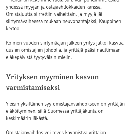
yhdessä myyjän ja ostajaehdokkaiden kanssa.
Omistajuutta siirrettiin vaiheittain, ja myyjä jäi
siirtymävaiheessa mukaan neuvonantajaksi, Kauppinen
kertoo.
Kolmen vuoden siirtymäajan jälkeen yritys jatkoi kasvua
uusien omistajien johdolla, ja yrittäjä pääsi nauttimaan
eläkepäivistä tyytyväisin mielin.
Yrityksen myyminen kasvun
varmistamiseksi
Yleisin yksittäinen syy omistajanvaihdokseen on yrittäjän
eläköityminen, sillä Suomessa yrittäjäkunta on
keskimäärin iäkästä.
Omistajanvaihdos voi myös käynnistyä yrittäjän