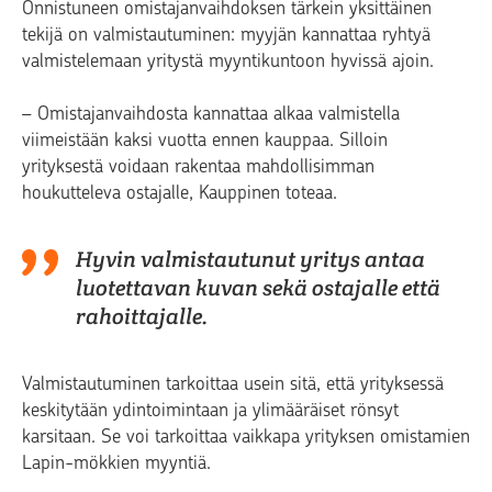
Onnistuneen omistajanvaihdoksen tärkein yksittäinen
tekijä on valmistautuminen: myyjän kannattaa ryhtyä
valmistelemaan yritystä myyntikuntoon hyvissä ajoin.
– Omistajanvaihdosta kannattaa alkaa valmistella
viimeistään kaksi vuotta ennen kauppaa. Silloin
yrityksestä voidaan rakentaa mahdollisimman
houkutteleva ostajalle, Kauppinen toteaa.
Hyvin valmistautunut yritys antaa
luotettavan kuvan sekä ostajalle että
rahoittajalle.
Valmistautuminen tarkoittaa usein sitä, että yrityksessä
keskitytään ydintoimintaan ja ylimääräiset rönsyt
karsitaan. Se voi tarkoittaa vaikkapa yrityksen omistamien
Lapin-mökkien myyntiä.