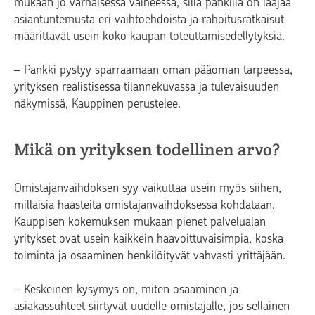
mukaan jo varhaisessa vaiheessa, sillä pankilla on laajaa
asiantuntemusta eri vaihtoehdoista ja rahoitusratkaisut
määrittävät usein koko kaupan toteuttamisedellytyksiä.
– Pankki pystyy sparraamaan oman pääoman tarpeessa,
yrityksen realistisessa tilannekuvassa ja tulevaisuuden
näkymissä, Kauppinen perustelee.
Mikä on yrityksen todellinen arvo?
Omistajanvaihdoksen syy vaikuttaa usein myös siihen,
millaisia haasteita omistajanvaihdoksessa kohdataan.
Kauppisen kokemuksen mukaan pienet palvelualan
yritykset ovat usein kaikkein haavoittuvaisimpia, koska
toiminta ja osaaminen henkilöityvät vahvasti yrittäjään.
– Keskeinen kysymys on, miten osaaminen ja
asiakassuhteet siirtyvät uudelle omistajalle, jos sellainen