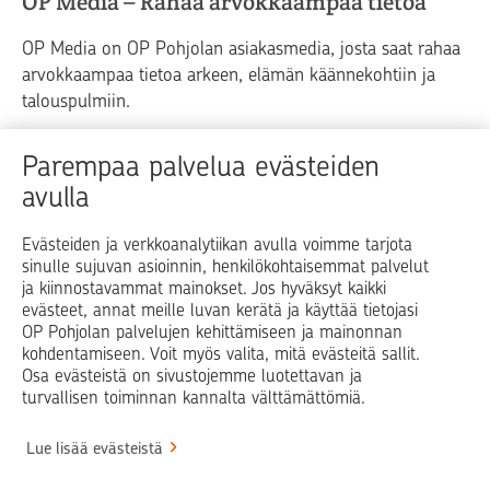
OP Media – Rahaa arvokkaampaa tietoa
OP Media on OP Pohjolan asiakasmedia, josta saat rahaa
arvokkaampaa tietoa arkeen, elämän käännekohtiin ja
talouspulmiin.
Raha
Koti
Elämä
Yrityselämä
Parempaa palvelua evästeiden
avulla
Blogit ja puheenvuorot
Osuuspankit
Evästeiden ja verkkoanalytiikan avulla voimme tarjota
sinulle sujuvan asioinnin, henkilökohtaisemmat palvelut
Op.fi
OP Koti
Pohjola Vahinkoapu
ja kiinnostavammat mainokset. Jos hyväksyt kaikki
evästeet, annat meille luvan kerätä ja käyttää tietojasi
Facebook
X
LinkedIn
Instagram
OP Pohjolan palvelujen kehittämiseen ja mainonnan
kohdentamiseen. Voit myös valita, mitä evästeitä sallit.
Osa evästeistä on sivustojemme luotettavan ja
turvallisen toiminnan kannalta välttämättömiä.
© OP Pohjola
Lue lisää evästeistä
Info