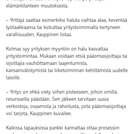
elämäntilanteen muutoksesta.
– Yrittäjä saattaa esimerkiksi haluta vaihtaa alaa, keventää
työtaakkaansa tai kotiuttaa yritystoiminnalla kertyneen
varallisuuden, Kauppinen listaa.
Kolmas syy yrityksen myyntiin on halu kasvattaa
yritystoimintaa. Mukaan voidaan etsiä pääomasijoittaja tai
sijoittajia vauhdittamaan laajentumista,
kansainvälistymistä tai liiketoiminnan kehittämistä uudelle
tasolle.
– Yritys on ehkä viety siihen pisteeseen, johon omilla
resursseilla päästään. Sen jälkeen tarvitaan uusia
verkostoja, osaamista ja rahoitusta, joita pääomasijoittaja
voi tarjota, Kauppinen kuvailee.
Kaikissa tapauksissa pankki kannattaa ottaa prosessiin