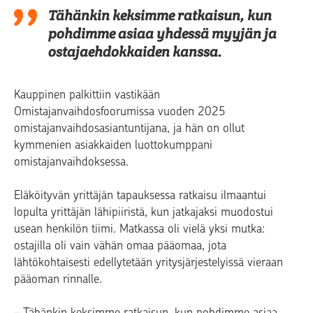
Tähänkin keksimme ratkaisun, kun
pohdimme asiaa yhdessä myyjän ja
ostajaehdokkaiden kanssa.
Kauppinen palkittiin vastikään
Omistajanvaihdosfoorumissa vuoden 2025
omistajanvaihdosasiantuntijana, ja hän on ollut
kymmenien asiakkaiden luottokumppani
omistajanvaihdoksessa.
Eläköityvän yrittäjän tapauksessa ratkaisu ilmaantui
lopulta yrittäjän lähipiiristä, kun jatkajaksi muodostui
usean henkilön tiimi. Matkassa oli vielä yksi mutka:
ostajilla oli vain vähän omaa pääomaa, jota
lähtökohtaisesti edellytetään yritysjärjestelyissä vieraan
pääoman rinnalle.
– Tähänkin keksimme ratkaisun, kun pohdimme asiaa