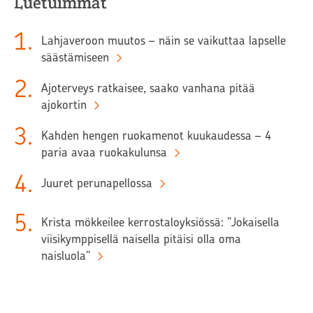
Luetuimmat
1
.
Lahjaveroon muutos – näin se vaikuttaa lapselle
säästämiseen
2
.
Ajoterveys ratkaisee, saako vanhana pitää
ajokortin
3
.
Kahden hengen ruokamenot kuukaudessa – 4
paria avaa ruokakulunsa
4
.
Juuret perunapellossa
5
.
Krista mökkeilee kerrostaloyksiössä: ”Jokaisella
viisikymppisellä naisella pitäisi olla oma
naisluola”