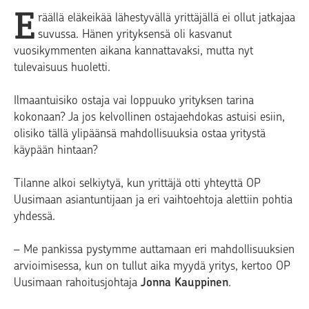
E
räällä eläkeikää lähestyvällä yrittäjällä ei ollut jatkajaa
suvussa. Hänen yrityksensä oli kasvanut
vuosikymmenten aikana kannattavaksi, mutta nyt
tulevaisuus huoletti.
Ilmaantuisiko ostaja vai loppuuko yrityksen tarina
kokonaan? Ja jos kelvollinen ostajaehdokas astuisi esiin,
olisiko tällä ylipäänsä mahdollisuuksia ostaa yritystä
käypään hintaan?
Tilanne alkoi selkiytyä, kun yrittäjä otti yhteyttä OP
Uusimaan asiantuntijaan ja eri vaihtoehtoja alettiin pohtia
yhdessä.
– Me pankissa pystymme auttamaan eri mahdollisuuksien
arvioimisessa, kun on tullut aika myydä yritys, kertoo OP
Uusimaan rahoitusjohtaja
Jonna Kauppinen
.