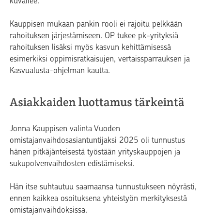
kuvailee.
Kauppisen mukaan pankin rooli ei rajoitu pelkkään
rahoituksen järjestämiseen. OP tukee pk-yrityksiä
rahoituksen lisäksi myös kasvun kehittämisessä
esimerkiksi oppimisratkaisujen, vertaissparrauksen ja
Kasvualusta-ohjelman kautta.
Asiakkaiden luottamus tärkeintä
Jonna Kauppisen valinta Vuoden
omistajanvaihdosasiantuntijaksi 2025 oli tunnustus
hänen pitkäjänteisestä työstään yrityskauppojen ja
sukupolvenvaihdosten edistämiseksi.
Hän itse suhtautuu saamaansa tunnustukseen nöyrästi,
ennen kaikkea osoituksena yhteistyön merkityksestä
omistajanvaihdoksissa.