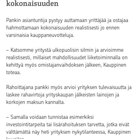
kokonaisuuden
Pankin asiantuntija pystyy auttamaan yrittäjää ja ostajaa
hahmottamaan kokonaisuuden realistisesti jo ennen
varsinaisia kauppaneuvotteluja.
– Katsomme yritystä ulkopuolisin silmin ja arvioimme
realistisesti, millaiset mahdollisuudet liiketoiminnalla on
kehittyä myös omistajanvaihdoksen jälkeen, Kauppinen
toteaa.
Rahoittajana pankki myös arvioi yrityksen tulevaisuutta ja
laskee rahavirtoja yrityskaupan jälkeisten lainojen ja
korkojen maksun kannalta.
– Samalla voidaan tunnistaa esimerkiksi
investointitarpeita tai lisärahoituksen tarvetta, jotka eivät
välttämättä näy heti yrityksen nykytilanteessa, Kauppinen