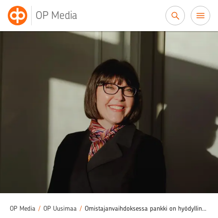
Siirry sisältöön
OP Media
OP Media
/
OP Uusimaa
/
Omistajanvaihdoksessa pankki on hyödyllinen kumppani