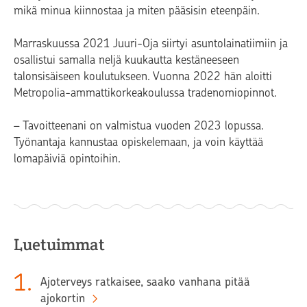
mikä minua kiinnostaa ja miten pääsisin eteenpäin.
Marraskuussa 2021 Juuri-­Oja siirtyi asuntolaina­tiimiin ja
osallistui samalla neljä kuukautta kestäneeseen
talonsisäiseen koulutukseen. Vuonna 2022 hän aloitti
Metropolia-ammattikorkeakoulussa tradenomiopinnot.
– Tavoitteenani on valmistua vuoden 2023 lopussa.
Työnantaja kannustaa opiskelemaan, ja voin käyttää
lomapäiviä opintoihin.
Luetuimmat
1
.
Ajoterveys ratkaisee, saako vanhana pitää
ajokortin