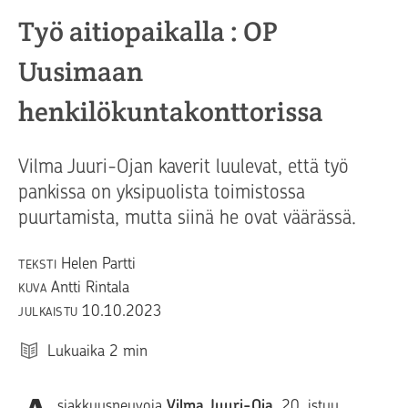
Työ aitiopaikalla : OP
Uusimaan
henkilökuntakonttorissa
Vilma Juuri-Ojan kaverit luulevat, että työ
pankissa on yksipuolista toimistossa
puurtamista, mutta siinä he ovat väärässä.
Helen Partti
TEKSTI
Antti Rintala
KUVA
10.10.2023
JULKAISTU
Lukuaika
2
min
siakkuusneuvoja
Vilma Juuri-Oja
, 20, istuu