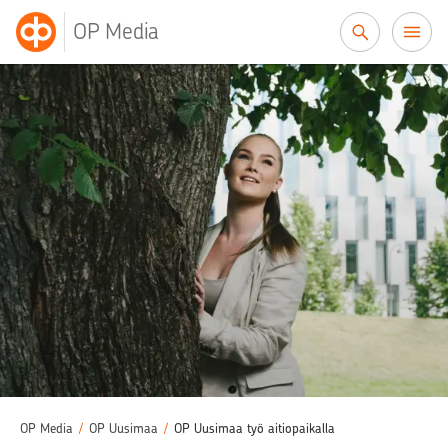
Siirry sisältöön
OP Media
OP Media
/
OP Uusimaa
/
OP Uusimaa työ aitiopaikalla