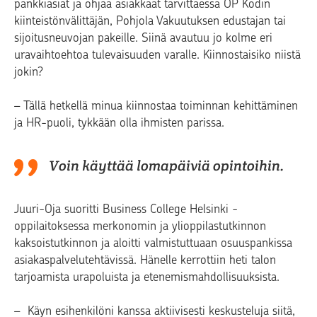
pankkiasiat ja ohjaa asiakkaat tarvittaessa OP Kodin
kiinteistönvälittäjän, Pohjola Vakuutuksen edustajan tai
sijoitusneuvojan pakeille. Siinä avautuu jo kolme eri
uravaihtoehtoa tulevaisuuden varalle. Kiinnostaisiko niistä
jokin?
– Tällä hetkellä minua kiinnostaa toiminnan kehittäminen
ja HR-puoli, tykkään olla ihmisten parissa.
Voin käyttää lomapäiviä opintoihin.
Juuri-Oja suoritti Business College Helsinki -
oppilaitoksessa merkonomin ja ylioppilastutkinnon
kaksoistutkinnon ja aloitti valmistuttuaan osuuspankissa
asiakaspalvelutehtävissä. Hänelle kerrottiin heti talon
tarjoamista urapoluista ja etenemismahdollisuuksista.
– Käyn esihenkilöni kanssa aktiivisesti keskusteluja siitä,