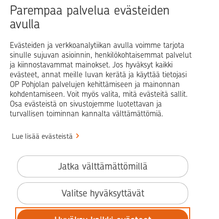
Raha
Koti
Elämä
Yrityselämä
Parempaa palvelua evästeiden
avulla
Blogit ja puheenvuorot
Osuuspankit
Evästeiden ja verkkoanalytiikan avulla voimme tarjota
sinulle sujuvan asioinnin, henkilökohtaisemmat palvelut
Op.fi
OP Koti
Pohjola Vahinkoapu
ja kiinnostavammat mainokset. Jos hyväksyt kaikki
evästeet, annat meille luvan kerätä ja käyttää tietojasi
Facebook
X
LinkedIn
Instagram
OP Pohjolan palvelujen kehittämiseen ja mainonnan
kohdentamiseen. Voit myös valita, mitä evästeitä sallit.
Osa evästeistä on sivustojemme luotettavan ja
turvallisen toiminnan kannalta välttämättömiä.
© OP Pohjola
Lue lisää evästeistä
Info
Käyttöehdot
Jatka välttämättömillä
Saavutettavuusseloste
Evästeiden käyttö
Valitse hyväksyttävät
Tilaa uutiskirje