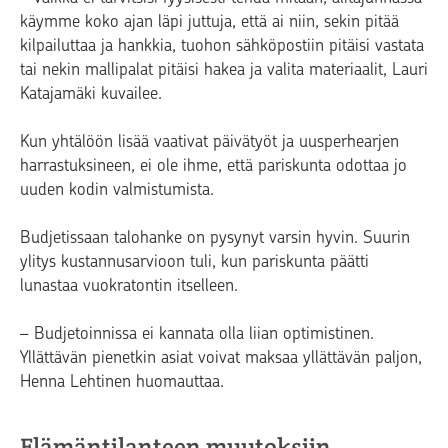
käymme koko ajan läpi juttuja, että ai niin, sekin pitää
kilpailuttaa ja hankkia, tuohon sähköpostiin pitäisi vastata
tai nekin mallipalat pitäisi hakea ja valita materiaalit, Lauri
Katajamäki kuvailee.
Kun yhtälöön lisää vaativat päivätyöt ja uusperhearjen
harrastuksineen, ei ole ihme, että pariskunta odottaa jo
uuden kodin valmistumista.
Budjetissaan talohanke on pysynyt varsin hyvin. Suurin
ylitys kustannusarvioon tuli, kun pariskunta päätti
lunastaa vuokratontin itselleen.
– Budjetoinnissa ei kannata olla liian optimistinen.
Yllättävän pienetkin asiat voivat maksaa yllättävän paljon,
Henna Lehtinen huomauttaa.
Elämäntilanteen muutoksiin