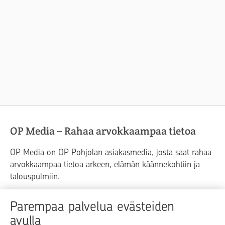
OP Media – Rahaa arvokkaampaa tietoa
OP Media on OP Pohjolan asiakasmedia, josta saat rahaa
arvokkaampaa tietoa arkeen, elämän käännekohtiin ja
talouspulmiin.
Raha
Koti
Elämä
Yrityselämä
Parempaa palvelua evästeiden
avulla
Blogit ja puheenvuorot
Osuuspankit