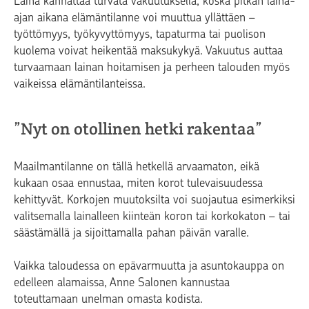
Laina kannattaa turvata vakuutuksella, koska pitkän laina-
ajan aikana elämäntilanne voi muuttua yllättäen –
työttömyys, työkyvyttömyys, tapaturma tai puolison
kuolema voivat heikentää maksukykyä. Vakuutus auttaa
turvaamaan lainan hoitamisen ja perheen talouden myös
vaikeissa elämäntilanteissa.
”Nyt on otollinen hetki rakentaa”
Maailmantilanne on tällä hetkellä arvaamaton, eikä
kukaan osaa ennustaa, miten korot tulevaisuudessa
kehittyvät. Korkojen muutoksilta voi suojautua esimerkiksi
valitsemalla lainalleen kiinteän koron tai korkokaton – tai
säästämällä ja sijoittamalla pahan päivän varalle.
Vaikka taloudessa on epävarmuutta ja asuntokauppa on
edelleen alamaissa, Anne Salonen kannustaa
toteuttamaan unelman omasta kodista.