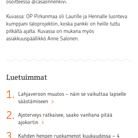
osoitteessa @casaonnenkivi.
Kuvassa: OP Pirkanmaa oli Laurille ja Hennalle luonteva
kumppani taloprojektiin, koska pankki on heille tuttu
pitkältä ajalta. Kuvassa on mukana myös
asiakkuuspäällikkö Anne Salonen.
Luetuimmat
1
.
Lahjaveroon muutos – näin se vaikuttaa lapselle
säästämiseen
2
.
Ajoterveys ratkaisee, saako vanhana pitää
ajokortin
3
.
Kahden hengen ruokamenot kuukaudessa – 4