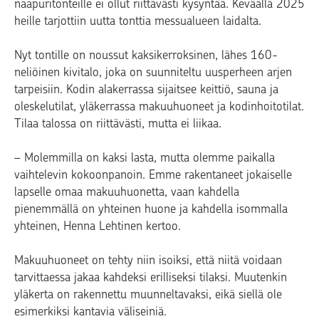
naapuritonteille ei ollut riittävästi kysyntää. Keväällä 2025
heille tarjottiin uutta tonttia messualueen laidalta.
Nyt tontille on noussut kaksikerroksinen, lähes 160-
neliöinen kivitalo, joka on suunniteltu uusperheen arjen
tarpeisiin. Kodin alakerrassa sijaitsee keittiö, sauna ja
oleskelutilat, yläkerrassa makuuhuoneet ja kodinhoitotilat.
Tilaa talossa on riittävästi, mutta ei liikaa.
– Molemmilla on kaksi lasta, mutta olemme paikalla
vaihtelevin kokoonpanoin. Emme rakentaneet jokaiselle
lapselle omaa makuuhuonetta, vaan kahdella
pienemmällä on yhteinen huone ja kahdella isommalla
yhteinen, Henna Lehtinen kertoo.
Makuuhuoneet on tehty niin isoiksi, että niitä voidaan
tarvittaessa jakaa kahdeksi erilliseksi tilaksi. Muutenkin
yläkerta on rakennettu muunneltavaksi, eikä siellä ole
esimerkiksi kantavia väliseiniä.