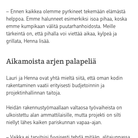
– Ennen kaikkea olemme pyrkineet tekemään elämästä
helppoa. Emme halunneet esimerkiksi isoa pihaa, koska
emme kumpikaan välitä puutarhanhoidosta. Meille
tärkeintä on, että pihalla voi viettää aikaa, kylpeä ja
grillata, Henna lisää.
Aikamoista arjen palapeliä
Lauri ja Henna ovat yhtä mieltä siitä, että oman kodin
rakentaminen vaatii erityisesti budjetoinnin ja
projektinhallinnan taitoja.
Heidän rakennustyömaallaan valtaosa työvaiheista on
ulkoistettu alan ammattilaisille, mutta projekti on silti
niellyt lähes kaiken pariskunnan vapaa-ajan.
– Vaikka ei tarvitsisi fyysisesti tehdä mitään, alitajunnassa