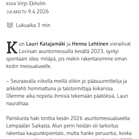
Virpi Ekholm
KUVA
9.4.2026
JULKAISTU
Lukuaika
3
min
K
un
Lauri Katajamäki
ja
Henna Lehtinen
vierailivat
Loviisan asuntomessuilla kesällä 2023, syntyi
spontaani idea: mitäpä, jos mekin rakentaisimme oman
kodin messualueelle.
– Seuraavalla viikolla meillä olikin jo pääsuunnittelija ja
arkkitehti hommattuna ja talotoimittaja kiikarissa.
Olemme aika nopeita ihmisiä tekemään päätöksiä, Lauri
naurahtaa.
Pariskunta haki tonttia kesän 2026 asuntomessualueelta
Lempäälän Saikasta. Alun perin heidän oli tarkoitus
rakentaa kaupunkipientalo, mutta hanke peruuntui, koska