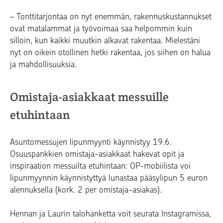
– Tonttitarjontaa on nyt enemmän, rakennuskustannukset
ovat matalammat ja työvoimaa saa helpommin kuin
silloin, kun kaikki muutkin alkavat rakentaa. Mielestäni
nyt on oikein otollinen hetki rakentaa, jos siihen on halua
ja mahdollisuuksia.
Omistaja-asiakkaat messuille
etuhintaan
Asuntomessujen lipunmyynti käynnistyy 19.6.
Osuuspankkien omistaja-asiakkaat hakevat opit ja
inspiraation messuilta etuhintaan: OP-mobiilista voi
lipunmyynnin käynnistyttyä lunastaa pääsylipun 5 euron
alennuksella (kork. 2 per omistaja-asiakas).
Hennan ja Laurin talohanketta voit seurata Instagramissa,