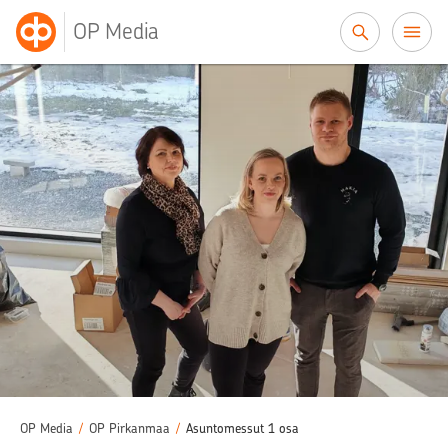
Siirry sisältöön
OP Media
OP Media
/
OP Pirkanmaa
/
Asuntomessut 1 osa