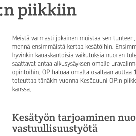
n piikkiin
Meistä varmasti jokainen muistaa sen tunteen, 
mennä ensimmäistä kertaa kesätöihin. Ensimmäi
hyvinkin kauaskantoisia vaikutuksia nuoren tul
saattavat antaa alkusysäyksen omalle uravalinna
opintoihin. OP haluaa omalta osaltaan auttaa 
toteuttaa tänäkin vuonna Kesäduuni OP:n piikk
kanssa.
Kesätyön tarjoaminen nuor
vastuullisuustyötä