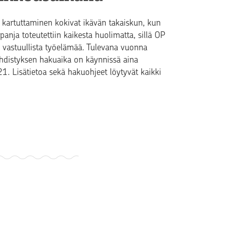
rtuttaminen kokivat ikävän takaiskun, kun
nja toteutettiin kaikesta huolimatta, sillä OP
vastuullista työelämää. Tulevana vuonna
yhdistyksen hakuaika on käynnissä aina
. Lisätietoa sekä hakuohjeet löytyvät kaikki