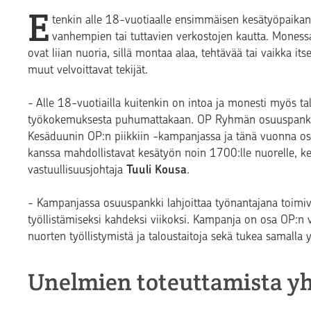
E
tenkin alle 18-vuotiaalle ensimmäisen kesätyöpaikan
vanhempien tai tuttavien verkostojen kautta. Moness
ovat liian nuoria, sillä montaa alaa, tehtävää tai vaikka it
muut velvoittavat tekijät.
- Alle 18-vuotiailla kuitenkin on intoa ja monesti myös ta
työkokemuksesta puhumattakaan. OP Ryhmän osuuspankk
Kesäduunin OP:n piikkiin -kampanjassa ja tänä vuonna o
kanssa mahdollistavat kesätyön noin 1700:lle nuorelle, k
vastuullisuusjohtaja
Tuuli Kousa
.
- Kampanjassa osuuspankki lahjoittaa työnantajana toimiv
työllistämiseksi kahdeksi viikoksi. Kampanja on osa OP:n v
nuorten työllistymistä ja taloustaitoja sekä tukea samalla 
Unelmien toteuttamista y