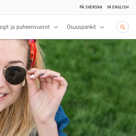
PÅ SVENSKA
IN ENGLISH
ogit ja puheenvuorot
Osuuspankit