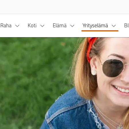
Siirry sisältöön
Raha
Koti
Elämä
Yrityselämä
Bl