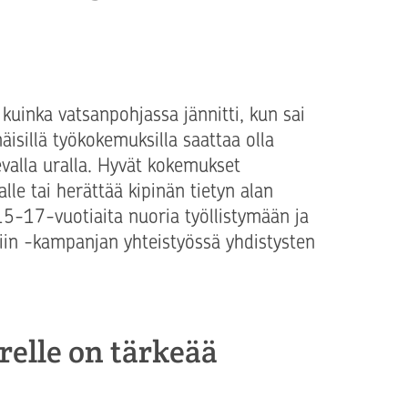
kuinka vatsanpohjassa jännitti, kun sai
sillä työkokemuksilla saattaa olla
evalla uralla. Hyvät kokemukset
lle tai herättää kipinän tietyn alan
15-17-vuotiaita nuoria työllistymään ja
iin -kampanjan yhteistyössä yhdistysten
elle on tärkeää