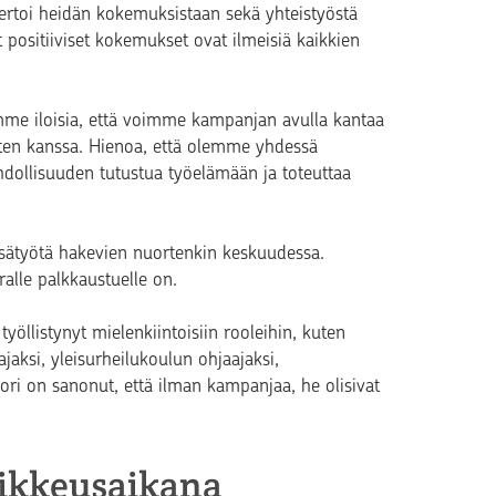
ertoi heidän kokemuksistaan sekä yhteistyöstä
ositiiviset kokemukset ovat ilmeisiä kaikkien
me iloisia, että voimme kampanjan avulla kantaa
ten kanssa. Hienoa, että olemme yhdessä
ollisuuden tutustua työelämään ja toteuttaa
kesätyötä hakevien nuortenkin keskuudessa.
oralle palkkaustuelle on.
yöllistynyt mielenkiintoisiin rooleihin, kuten
ajaksi, yleisurheilukoulun ohjaajaksi,
ori on sanonut, että ilman kampanjaa, he olisivat
oikkeusaikana