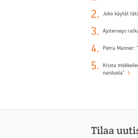
2
.
Joko käytät tätä
3
.
Ajoterveys ratk
4
.
Petra Manner: ”
5
.
Krista mökkeilee
naisluola”
Tilaa uuti