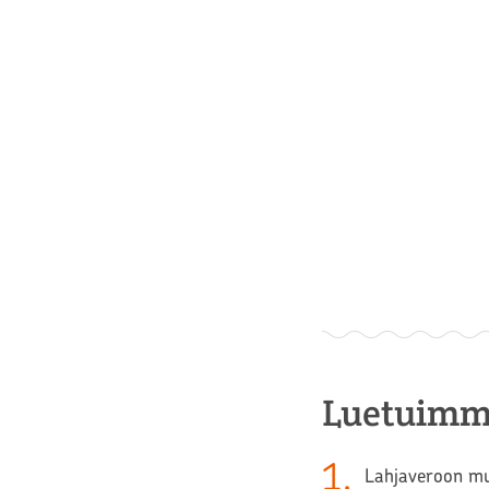
Luetuimm
1
.
Lahjaveroon muu