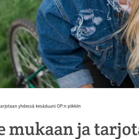
tarjotaan yhdessä kesäduuni OP:n piikkiin
le mukaan ja tarjo