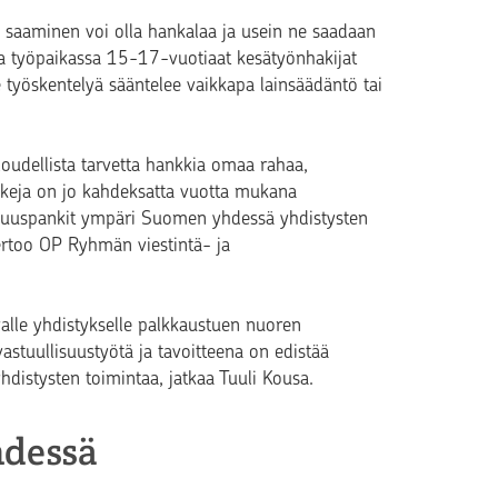
 saaminen voi olla hankalaa ja usein ne saadaan
a työpaikassa 15-17-vuotiaat kesätyönhakijat
se työskentelyä sääntelee vaikkapa lainsäädäntö tai
loudellista tarvetta hankkia omaa rahaa,
eja on jo kahdeksatta vuotta mukana
suuspankit ympäri Suomen yhdessä yhdistysten
ertoo OP Ryhmän viestintä- ja
alle yhdistykselle palkkaustuen nuoren
astuullisuustyötä ja tavoitteena on edistää
yhdistysten toimintaa, jatkaa Tuuli Kousa.
hdessä