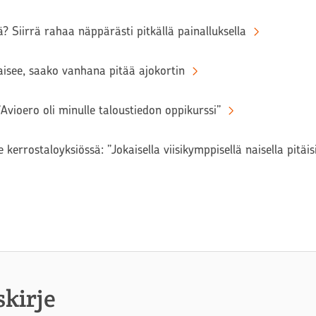
? Siirrä rahaa näppärästi pitkällä painalluksella
aisee, saako vanhana pitää ajokortin
Avioero oli minulle taloustiedon oppikurssi”
 kerrostaloyksiössä: ”Jokaisella viisikymppisellä naisella pitäi
skirje