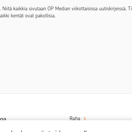
. Niitä kaikkia sivutaan OP Median viikottaisissa uutiskirjeissä. 
Kaikki kentät ovat pakollisia.
toa
Raha
Koti
at rahaa