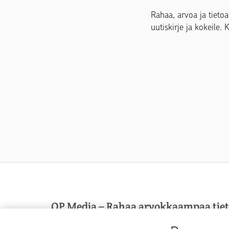
Rahaa, arvoa ja tietoa
uutiskirje ja kokeile. 
OP Media – Rahaa arvokkaampaa tie
OP Media on OP Pohjolan asiakasmedia, josta sa