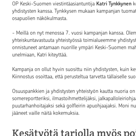
OP Keski-Suomen viestintäasiantuntija
Katri Tynkkynen
k
yhdistysten kanssa. Tynkkysen mukaan kampanjan tuomat p
osapuolien näkökulmasta.
- Meillä on nyt menossa 7. vuosi kampanjan kanssa. Olem
yhteiskuntavastuuta yhteistyössä toimialueemme yhdistys
onnistuneet antamaan nuorille ympäri Keski-Suomen mahd
unelmiaan, Katri kiteyttää.
Kampanja on ollut hyvin suosittu niin yhdistysten, kuin 
Kiinnostus osoittaa, että perusteltua tarvetta tällaiselle su
Osuuspankkien ja yhdistysten yhteistyön kautta nuoria on t
somereportteriksi, ilmastoihmettelijäksi, jalkapalloleiriohja
puutarhanhoitajaksi sekä golfleirin apuohjaajaksi. Moni nu
jääneet vaille näitä kokemuksia.
Kesätyötä tarjolla myös p