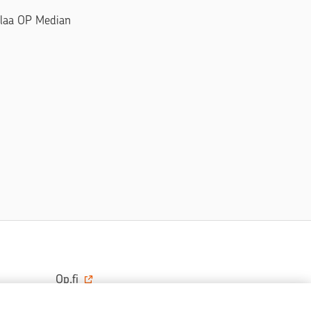
Tilaa OP Median
Op.fi
OP Koti