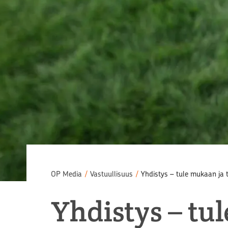
OP Media
/
Vastuullisuus
/
Yhdistys – tule mukaan ja 
Yhdistys – tu