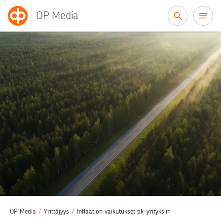
Siirry sisältöön
OP Media
OP Media
/
Yrittäjyys
/
Inflaation vaikutukset pk-yrityksiin