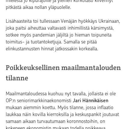
mielestä jo kipurajoille ja yleinen korkotaso kiivennyt
pitkästä aikaa nollan yläpuolelle.
Lisähaasteita toi tullessaan Venäjän hyökkäys Ukrainaan,
joka paitsi aiheuttaa valtavasti inhimillistä kärsimystä,
sotkee myös pandemian jäljiltä jo hieman toipuneita
toimitus- ja tuotantoketjuja. Samalla se pitää
elinkustannusten hinnat jatkossakin korkealla.
Poikkeuksellinen maailmantalouden
tilanne
Maailmantaloudessa kuohuu nyt tavalla, jollaista ei ole
OP:n seniorimarkkinaekonomisti
Jari Hännikäisen
mukaan aiemmin koettu. Myös tilanne, jossa inflaatio
laukkaa näin kovilla kierroksilla ja keskuspankit joutuvat
samaan aikaan turvautumaan koronnostoihin, on
kokeneen ekonomistin mukaan todella poikkeava.