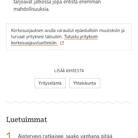
tarjoavat jatkossa jopa entistä enemmän
mahdollisuuksia.
Korkosuojauksen avulla varaudut epäedullisiin muutoksiin ja
turvaat yrityksesi talouden.
Tutustu yrityksen
korkosuojaustuotteisiin.
LISÄÄ AIHEESTA
Yrityselämä
Yhteiskunta
Luetuimmat
1
.
Ajoterveys ratkaisee, saako vanhana pitää