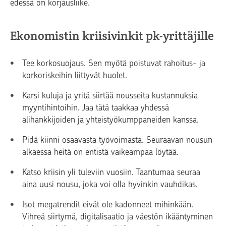
edessä on korjausliike.
Ekonomistin kriisivinkit pk-yrittäjille
Tee korkosuojaus. Sen myötä poistuvat rahoitus- ja
korkoriskeihin liittyvät huolet.
Karsi kuluja ja yritä siirtää nousseita kustannuksia
myyntihintoihin. Jaa tätä taakkaa yhdessä
alihankkijoiden ja yhteistyökumppaneiden kanssa.
Pidä kiinni osaavasta työvoimasta. Seuraavan nousun
alkaessa heitä on entistä vaikeampaa löytää.
Katso kriisin yli tuleviin vuosiin. Taantumaa seuraa
aina uusi nousu, joka voi olla hyvinkin vauhdikas.
Isot megatrendit eivät ole kadonneet mihinkään.
Vihreä siirtymä, digitalisaatio ja väestön ikääntyminen