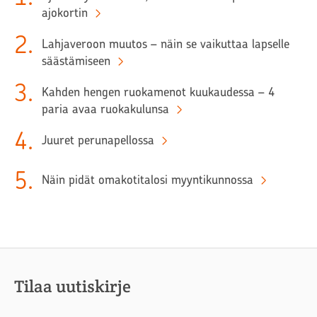
ajokortin
2
.
Lahjaveroon muutos – näin se vaikuttaa lapselle
säästämiseen
3
.
Kahden hengen ruokamenot kuukaudessa – 4
paria avaa ruokakulunsa
4
.
Juuret perunapellossa
5
.
Näin pidät omakotitalosi myyntikunnossa
Tilaa uutiskirje