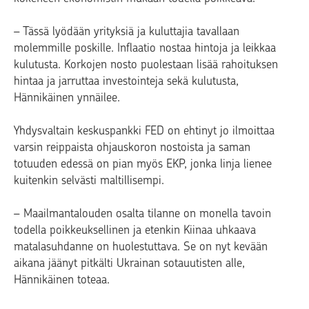
– Tässä lyödään yrityksiä ja kuluttajia tavallaan
molemmille poskille. Inflaatio nostaa hintoja ja leikkaa
kulutusta. Korkojen nosto puolestaan lisää rahoituksen
hintaa ja jarruttaa investointeja sekä kulutusta,
Hännikäinen ynnäilee.
Yhdysvaltain keskuspankki FED on ehtinyt jo ilmoittaa
varsin reippaista ohjauskoron nostoista ja saman
totuuden edessä on pian myös EKP, jonka linja lienee
kuitenkin selvästi maltillisempi.
– Maailmantalouden osalta tilanne on monella tavoin
todella poikkeuksellinen ja etenkin Kiinaa uhkaava
matalasuhdanne on huolestuttava. Se on nyt kevään
aikana jäänyt pitkälti Ukrainan sotauutisten alle,
Hännikäinen toteaa.