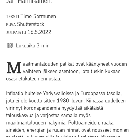
Jari Hännikäinen.
Timo Sormunen
TEKSTI
Shutterstock
KUVA
16.5.2022
JULKAISTU
Lukuaika
3
min
M
aailmantalouden palikat ovat kääntyneet vuoden
vaihteen jälkeen asentoon, jota tuskin kukaan
osasi etukäteen ennustaa.
Inflaatio huitelee Yhdysvalloissa ja Euroopassa tasolla,
jota ei ole koettu sitten 1980-luvun. Kiinassa uudelleen
virinnyt koronapandemia hyydyttää sikäläistä
talouskasvua ja varjostaa samalla myös
maailmantalouden näkymiä. Polttoaineiden, raaka-
aineiden, energian ja ruuan hinnat ovat nousseet monien