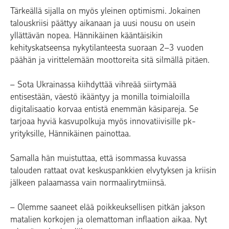
Tärkeällä sijalla on myös yleinen optimismi. Jokainen
talouskriisi päättyy aikanaan ja uusi nousu on usein
yllättävän nopea. Hännikäinen kääntäisikin
kehityskatseensa nykytilanteesta suoraan 2–3 vuoden
päähän ja virittelemään moottoreita sitä silmällä pitäen.
– Sota Ukrainassa kiihdyttää vihreää siirtymää
entisestään, väestö ikääntyy ja monilla toimialoilla
digitalisaatio korvaa entistä enemmän käsipareja. Se
tarjoaa hyviä kasvupolkuja myös innovatiivisille pk-
yrityksille, Hännikäinen painottaa.
Samalla hän muistuttaa, että isommassa kuvassa
talouden rattaat ovat keskuspankkien elvytyksen ja kriisin
jälkeen palaamassa vain normaalirytmiinsä.
– Olemme saaneet elää poikkeuksellisen pitkän jakson
matalien korkojen ja olemattoman inflaation aikaa. Nyt