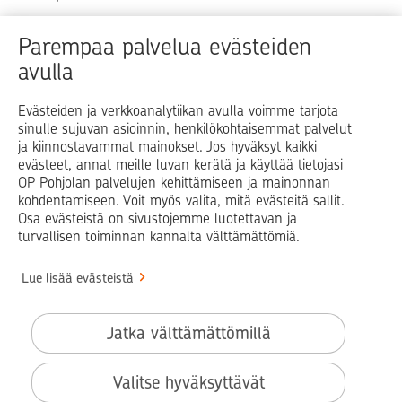
Raha
Koti
Elämä
Yrityselämä
Parempaa palvelua evästeiden
avulla
Blogit ja puheenvuorot
Osuuspankit
Evästeiden ja verkkoanalytiikan avulla voimme tarjota
sinulle sujuvan asioinnin, henkilökohtaisemmat palvelut
Op.fi
OP Koti
Pohjola Vahinkoapu
ja kiinnostavammat mainokset. Jos hyväksyt kaikki
evästeet, annat meille luvan kerätä ja käyttää tietojasi
Facebook
X
LinkedIn
Instagram
OP Pohjolan palvelujen kehittämiseen ja mainonnan
kohdentamiseen. Voit myös valita, mitä evästeitä sallit.
Osa evästeistä on sivustojemme luotettavan ja
turvallisen toiminnan kannalta välttämättömiä.
© OP Pohjola
Lue lisää evästeistä
Info
Käyttöehdot
Jatka välttämättömillä
Saavutettavuusseloste
Evästeiden käyttö
Valitse hyväksyttävät