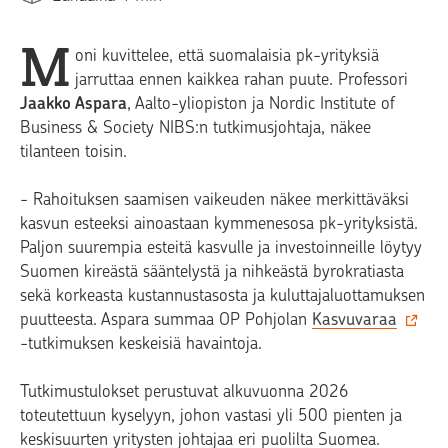
M
oni kuvittelee, että suomalaisia pk-yrityksiä
jarruttaa ennen kaikkea rahan puute. Professori
Jaakko Aspara
, Aalto-yliopiston ja Nordic Institute of
Business & Society NIBS:n tutkimusjohtaja, näkee
tilanteen toisin.
- Rahoituksen saamisen vaikeuden näkee merkittäväksi
kasvun esteeksi ainoastaan kymmenesosa pk-yrityksistä.
Paljon suurempia esteitä kasvulle ja investoinneille löytyy
Suomen kireästä sääntelystä ja nihkeästä byrokratiasta
sekä korkeasta kustannustasosta ja kuluttajaluottamuksen
puutteesta. Aspara summaa OP Pohjolan
Kasvuvaraa
-tutkimuksen keskeisiä havaintoja.
Tutkimustulokset perustuvat alkuvuonna 2026
toteutettuun kyselyyn, johon vastasi yli 500 pienten ja
keskisuurten yritysten johtajaa eri puolilta Suomea.