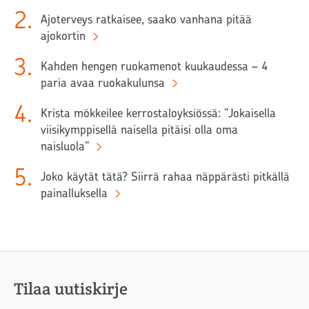
2
.
Ajoterveys ratkaisee, saako vanhana pitää
ajokortin
3
.
Kahden hengen ruokamenot kuukaudessa – 4
paria avaa ruokakulunsa
4
.
Krista mökkeilee kerrostaloyksiössä: ”Jokaisella
viisikymppisellä naisella pitäisi olla oma
naisluola”
5
.
Joko käytät tätä? Siirrä rahaa näppärästi pitkällä
painalluksella
Tilaa uutiskirje