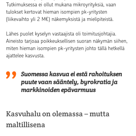
Tutkimuksessa ei ollut mukana mikroyrityksiä, vaan
tulokset kertovat hieman isompien pk-yritysten
(liikevaihto yli 2 M€) näkemyksistä ja mielipiteistä.
Lähes puolet kyselyn vastaajista oli toimitusjohtajia.
Aineisto tarjoaa poikkeuksellisen suoran näkymän siihen,
miten hieman isompien pk-yritysten johto tällä hetkellä
ajattelee kasvusta.
Suomessa kasvua ei estä rahoituksen
puute vaan sääntely, byrokratia ja
markkinoiden epävarmuus
Kasvuhalu on olemassa – mutta
maltillisena