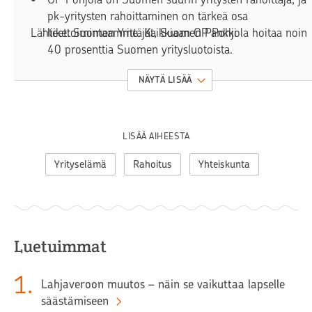
pk-yritysten rahoittaminen on tärkeä osa
Lähteet: Suomen Yrittäjät, Suomen Pankki
liiketoimintaamme. Kaikkiaan OP Pohjola hoitaa noin
40 prosenttia Suomen yritysluotoista.
Eri vaiheessa oleville yrityksille on tarjolla erilaisia
NÄYTÄ LISÄÄ
rahoitusjärjestelyjä. Parhaiten niistä pystyy
kertomaan pankin asiantuntija.
LISÄÄ AIHEESTA
Yrityselämä
Rahoitus
Yhteiskunta
Luetuimmat
1
.
Lahjaveroon muutos – näin se vaikuttaa lapselle
säästämiseen