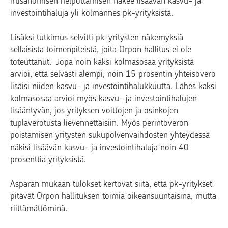
irtisanomisen helpottamisen näkee lisäävän kasvu- ja
investointihaluja yli kolmannes pk-yrityksistä.
Lisäksi tutkimus selvitti pk-yritysten näkemyksiä
sellaisista toimenpiteistä, joita Orpon hallitus ei ole
toteuttanut. Jopa noin kaksi kolmasosaa yrityksistä
arvioi, että selvästi alempi, noin 15 prosentin yhteisövero
lisäisi niiden kasvu- ja investointihalukkuutta. Lähes kaksi
kolmasosaa arvioi myös kasvu- ja investointihalujen
lisääntyvän, jos yrityksen voittojen ja osinkojen
tuplaverotusta lievennettäisiin. Myös perintöveron
poistamisen yritysten sukupolvenvaihdosten yhteydessä
näkisi lisäävän kasvu- ja investointihaluja noin 40
prosenttia yrityksistä.
Asparan mukaan tulokset kertovat siitä, että pk-yritykset
pitävät Orpon hallituksen toimia oikeansuuntaisina, mutta
riittämättöminä.