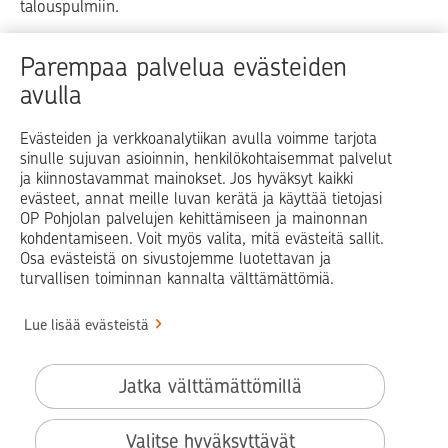
talouspulmiin.
Raha
Koti
Elämä
Yrityselämä
Parempaa palvelua evästeiden
avulla
Blogit ja puheenvuorot
Osuuspankit
Evästeiden ja verkkoanalytiikan avulla voimme tarjota
sinulle sujuvan asioinnin, henkilökohtaisemmat palvelut
Op.fi
OP Koti
Pohjola Vahinkoapu
ja kiinnostavammat mainokset. Jos hyväksyt kaikki
evästeet, annat meille luvan kerätä ja käyttää tietojasi
Facebook
X
LinkedIn
Instagram
OP Pohjolan palvelujen kehittämiseen ja mainonnan
kohdentamiseen. Voit myös valita, mitä evästeitä sallit.
Osa evästeistä on sivustojemme luotettavan ja
turvallisen toiminnan kannalta välttämättömiä.
© OP Pohjola
Lue lisää evästeistä
Info
Käyttöehdot
Jatka välttämättömillä
Saavutettavuusseloste
Evästeiden käyttö
Valitse hyväksyttävät