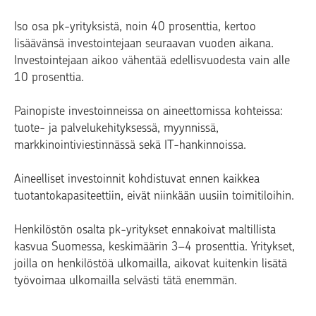
Iso osa pk-yrityksistä, noin 40 prosenttia, kertoo
lisäävänsä investointejaan seuraavan vuoden aikana.
Investointejaan aikoo vähentää edellisvuodesta vain alle
10 prosenttia.
Painopiste investoinneissa on aineettomissa kohteissa:
tuote- ja palvelukehityksessä, myynnissä,
markkinointiviestinnässä sekä IT-hankinnoissa.
Aineelliset investoinnit kohdistuvat ennen kaikkea
tuotantokapasiteettiin, eivät niinkään uusiin toimitiloihin.
Henkilöstön osalta pk-yritykset ennakoivat maltillista
kasvua Suomessa, keskimäärin 3–4 prosenttia. Yritykset,
joilla on henkilöstöä ulkomailla, aikovat kuitenkin lisätä
työvoimaa ulkomailla selvästi tätä enemmän.