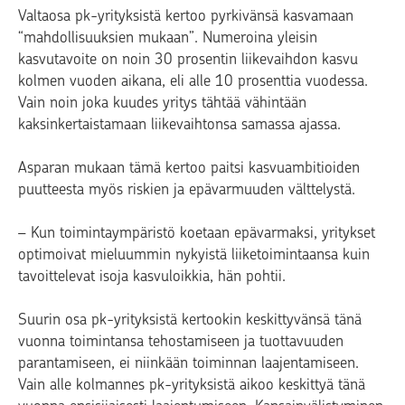
Valtaosa pk-yrityksistä kertoo pyrkivänsä kasvamaan
“mahdollisuuksien mukaan”. Numeroina yleisin
kasvutavoite on noin 30 prosentin liikevaihdon kasvu
kolmen vuoden aikana, eli alle 10 prosenttia vuodessa.
Vain noin joka kuudes yritys tähtää vähintään
kaksinkertaistamaan liikevaihtonsa samassa ajassa.
Asparan mukaan tämä kertoo paitsi kasvuambitioiden
puutteesta myös riskien ja epävarmuuden välttelystä.
– Kun toimintaympäristö koetaan epävarmaksi, yritykset
optimoivat mieluummin nykyistä liiketoimintaansa kuin
tavoittelevat isoja kasvuloikkia, hän pohtii.
Suurin osa pk-yrityksistä kertookin keskittyvänsä tänä
vuonna toimintansa tehostamiseen ja tuottavuuden
parantamiseen, ei niinkään toiminnan laajentamiseen.
Vain alle kolmannes pk-yrityksistä aikoo keskittyä tänä