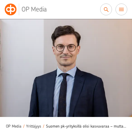
Siirry sisältöön
OP Media
OP Media
/
Yrittäjyys
/
Suomen pk-yrityksillä olisi kasvuvaraa – mutta harva uskaltaa käyttää sitä